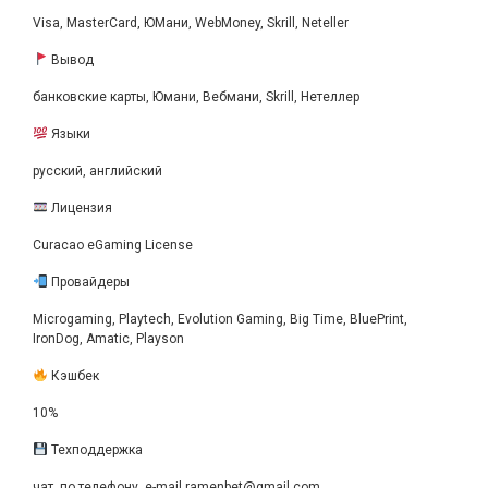
Visa, MasterCard, ЮМани, WebMoney, Skrill, Neteller
Вывод
банковские карты, Юмани, Вебмани, Skrill, Нетеллер
Языки
русский, английский
Лицензия
Curacao eGaming License
Провайдеры
Microgaming, Playtech, Evolution Gaming, Big Time, BluePrint,
IronDog, Amatic, Playson
Кэшбек
10%
Техподдержка
чат, по телефону, e-mail
ramenbet@gmail.com