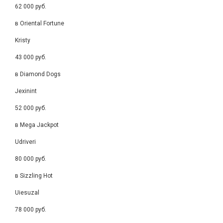
62 000 руб.
в Oriental Fortune
Kristy
43 000 руб.
в Diamond Dogs
Jexinint
52 000 руб.
в Mega Jackpot
Udriveri
80 000 руб.
в Sizzling Hot
Uiesuzal
78 000 руб.