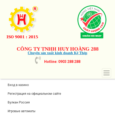
CÔNG TY TNHH HUY HOÀNG 288
Chuyên sản xuất kinh doanh Kệ Thép
Hotline: 0903 288 288
Вход в казино
Регистрация на официальном сайте
Вулкан Россия
Игровые автоматы