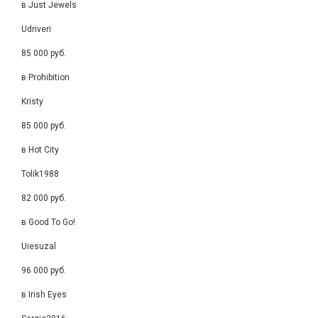
в Just Jewels
Udriveri
85 000 руб.
в Prohibition
Kristy
85 000 руб.
в Hot City
Tolik1988
82 000 руб.
в Good To Go!
Uiesuzal
96 000 руб.
в Irish Eyes