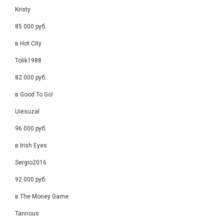
Kristy
85 000 руб.
в Hot City
Tolik1988
82 000 руб.
в Good To Go!
Uiesuzal
96 000 руб.
в Irish Eyes
Sergio2016
92 000 руб.
в The Money Game
Tannous