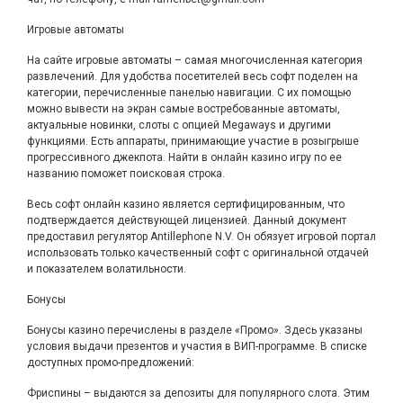
Игровые автоматы
На сайте игровые автоматы – самая многочисленная категория
развлечений. Для удобства посетителей весь софт поделен на
категории, перечисленные панелью навигации. С их помощью
можно вывести на экран самые востребованные автоматы,
актуальные новинки, слоты с опцией Megaways и другими
функциями. Есть аппараты, принимающие участие в розыгрыше
прогрессивного джекпота. Найти в онлайн казино игру по ее
названию поможет поисковая строка.
Весь софт онлайн казино является сертифицированным, что
подтверждается действующей лицензией. Данный документ
предоставил регулятор Antillephone N.V. Он обязует игровой портал
использовать только качественный софт с оригинальной отдачей
и показателем волатильности.
Бонусы
Бонусы казино перечислены в разделе «Промо». Здесь указаны
условия выдачи презентов и участия в ВИП-программе. В списке
доступных промо-предложений:
Фриспины – выдаются за депозиты для популярного слота. Этим