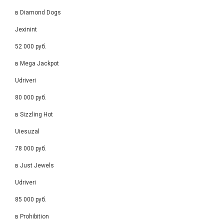
в Diamond Dogs
Jexinint
52 000 руб.
в Mega Jackpot
Udriveri
80 000 руб.
в Sizzling Hot
Uiesuzal
78 000 руб.
в Just Jewels
Udriveri
85 000 руб.
в Prohibition