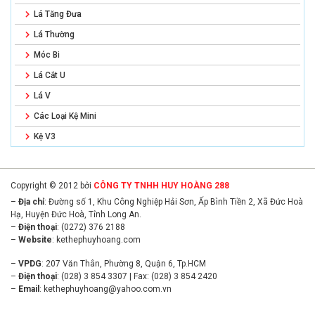
Lá Tăng Đưa
Lá Thường
Móc Bi
Lá Cắt U
Lá V
Các Loại Kệ Mini
Kệ V3
Copyright © 2012 bởi
CÔNG TY TNHH HUY HOÀNG 288
–
Địa chỉ
: Đường số 1, Khu Công Nghiệp Hải Sơn, Ấp Bình Tiền 2, Xã Đức Hoà
Hạ, Huyện Đức Hoà, Tỉnh Long An.
–
Điện thoại
: (0272) 376 2188
–
Website
:
kethephuyhoang.com
–
VPDG
: 207 Văn Thân, Phường 8, Quận 6, Tp.HCM
–
Điện thoại
: (028) 3 854 3307 | Fax: (028) 3 854 2420
–
Email
:
kethephuyhoang@yahoo.com.vn