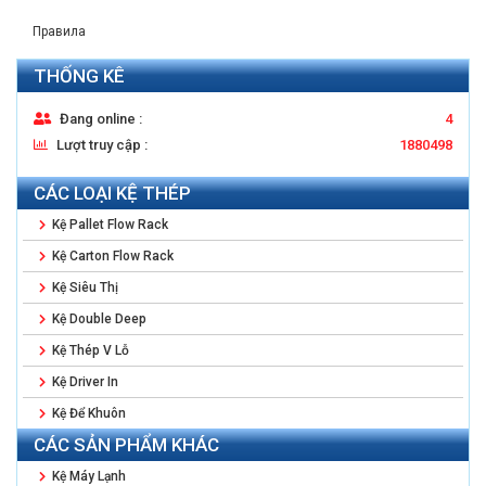
Правила
THỐNG KÊ
Đang online :
4
Lượt truy cập :
1880498
CÁC LOẠI KỆ THÉP
Kệ Pallet Flow Rack
Kệ Carton Flow Rack
Kệ Siêu Thị
Kệ Double Deep
Kệ Thép V Lỗ
Kệ Driver In
Kệ Để Khuôn
CÁC SẢN PHẨM KHÁC
Kệ Máy Lạnh