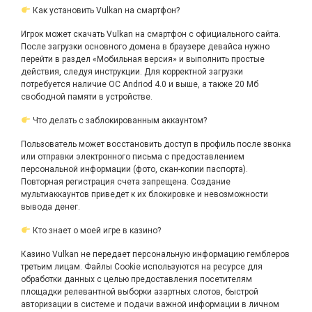
Как установить Vulkan на смартфон?
Игрок может скачать Vulkan на смартфон с официального сайта.
После загрузки основного домена в браузере девайса нужно
перейти в раздел «Мобильная версия» и выполнить простые
действия, следуя инструкции. Для корректной загрузки
потребуется наличие ОС Andriod 4.0 и выше, а также 20 Мб
свободной памяти в устройстве.
Что делать с заблокированным аккаунтом?
Пользователь может восстановить доступ в профиль после звонка
или отправки электронного письма с предоставлением
персональной информации (фото, скан-копии паспорта).
Повторная регистрация счета запрещена. Создание
мультиаккаунтов приведет к их блокировке и невозможности
вывода денег.
Кто знает о моей игре в казино?
Казино Vulkan не передает персональную информацию гемблеров
третьим лицам. Файлы Cookie используются на ресурсе для
обработки данных с целью предоставления посетителям
площадки релевантной выборки азартных слотов, быстрой
авторизации в системе и подачи важной информации в личном