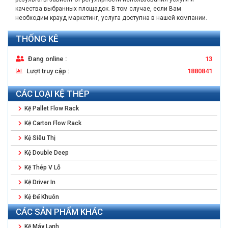
качества выбранных площадок. В том случае, если Вам
необходим крауд маркетинг, услуга доступна в нашей компании.
THỐNG KÊ
Đang online :
13
Lượt truy cập :
1880841
CÁC LOẠI KỆ THÉP
Kệ Pallet Flow Rack
Kệ Carton Flow Rack
Kệ Siêu Thị
Kệ Double Deep
Kệ Thép V Lỗ
Kệ Driver In
Kệ Để Khuôn
CÁC SẢN PHẨM KHÁC
Kệ Máy Lạnh