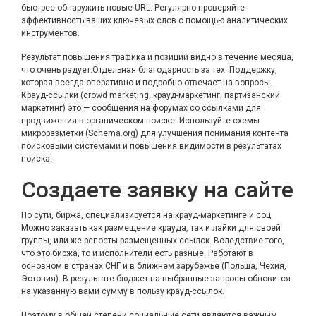
быстрее обнаружить новые URL. Регулярно проверяйте
эффективность ваших ключевых слов с помощью аналитических
инструментов.
Результат повышения трафика и позиций видно в течение месяца,
что очень радует.Отдельная благодарность за тех. Поддержку,
которая всегда оперативно и подробно отвечает на вопросы.
Крауд-ссылки (crowd marketing, крауд-маркетинг, партизанский
маркетинг) это — сообщения на форумах со ссылками для
продвижения в органическом поиске. Используйте схемы
микроразметки (Schema.org) для улучшения понимания контента
поисковыми системами и повышения видимости в результатах
поиска.
Создаете заявку на сайте
По сути, биржа, специализируется на крауд-маркетинге и соц.
Можно заказать как размещение крауда, так и лайки для своей
группы, или же репосты размещенных ссылок. Вследствие того,
что это биржа, то и исполнители есть разные. Работают в
основном в странах СНГ и в ближнем зарубежье (Польша, Чехия,
Эстония). В результате бюджет на выбранные запросы обновится
на указанную вами сумму в пользу крауд-ссылок.
Поэтому в общей степени социальные сети являются важным