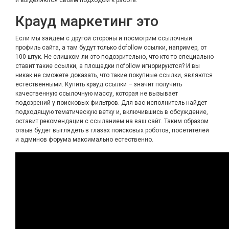
и выделяются своим подходом к работе.
Крауд маркетинг это
Если мы зайдём с другой стороны и посмотрим ссылочный
профиль сайта, а там будут только dofollow ссылки, например, от
100 штук. Не слишком ли это подозрительно, что кто-то специально
ставит такие ссылки, а площадки nofollow игнорируются? И вы
никак не сможете доказать, что такие покупные ссылки, являются
естественными. Купить крауд ссылки – значит получить
качественную ссылочную массу, которая не вызывает
подозрений у поисковых фильтров. Для вас исполнитель найдет
подходящую тематическую ветку и, включившись в обсуждение,
оставит рекомендации с ссыланием на ваш сайт. Таким образом
отзыв будет выглядеть в глазах поисковых роботов, посетителей
и админов форума максимально естественно.