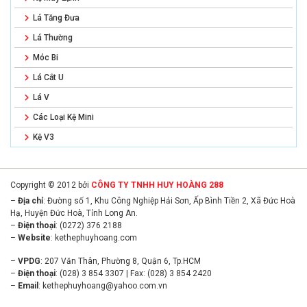
Lá Tăng Đưa
Lá Thường
Móc Bi
Lá Cắt U
Lá V
Các Loại Kệ Mini
Kệ V3
Copyright © 2012 bởi
CÔNG TY TNHH HUY HOÀNG 288
–
Địa chỉ
: Đường số 1, Khu Công Nghiệp Hải Sơn, Ấp Bình Tiền 2, Xã Đức Hoà
Hạ, Huyện Đức Hoà, Tỉnh Long An.
–
Điện thoại
: (0272) 376 2188
–
Website
:
kethephuyhoang.com
–
VPDG
: 207 Văn Thân, Phường 8, Quận 6, Tp.HCM
–
Điện thoại
: (028) 3 854 3307 | Fax: (028) 3 854 2420
–
Email
:
kethephuyhoang@yahoo.com.vn