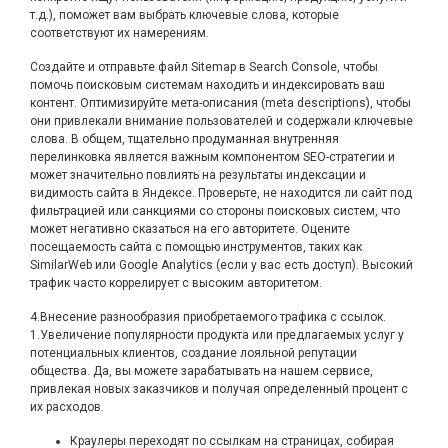
т.д.), поможет вам выбрать ключевые слова, которые
соответствуют их намерениям.
Создайте и отправьте файл Sitemap в Search Console, чтобы
помочь поисковым системам находить и индексировать ваш
контент. Оптимизируйте мета-описания (meta descriptions), чтобы
они привлекали внимание пользователей и содержали ключевые
слова. В общем, тщательно продуманная внутренняя
перелинковка является важным компонентом SEO-стратегии и
может значительно повлиять на результаты индексации и
видимость сайта в Яндексе. Проверьте, не находится ли сайт под
фильтрацией или санкциями со стороны поисковых систем, что
может негативно сказаться на его авторитете. Оцените
посещаемость сайта с помощью инструментов, таких как
SimilarWeb или Google Analytics (если у вас есть доступ). Высокий
трафик часто коррелирует с высоким авторитетом.
4.Внесение разнообразия приобретаемого трафика с ссылок.
1.Увеличение популярности продукта или предлагаемых услуг у
потенциальных клиентов, создание лояльной репутации
общества. Да, вы можете зарабатывать на нашем сервисе,
привлекая новых заказчиков и получая определенный процент с
их расходов.
Краулеры переходят по ссылкам на страницах, собирая