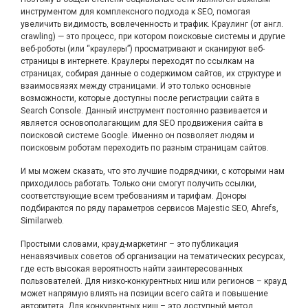
инструментом для комплексного подхода к SEO, помогая
увеличить видимость, вовлеченность и трафик. Краулинг (от англ.
crawling) — это процесс, при котором поисковые системы и другие
веб-роботы (или “краулеры”) просматривают и сканируют веб-
страницы в интернете. Краулеры переходят по ссылкам на
страницах, собирая данные о содержимом сайтов, их структуре и
взаимосвязях между страницами. И это только основные
возможности, которые доступны после регистрации сайта в
Search Console. Данный инструмент постоянно развивается и
является основополагающим для SEO продвижения сайта в
поисковой системе Google. Именно он позволяет людям и
поисковым роботам переходить по разным страницам сайтов.
И мы можем сказать, что это лучшие подрядчики, с которыми нам
приходилось работать. Только они смогут получить ссылки,
соответствующие всем требованиям и тарифам. Доноры
подбираются по ряду параметров сервисов Majestic SEO, Ahrefs,
Similarweb.
Простыми словами, крауд-маркетинг – это публикация
ненавязчивых советов об организации на тематических ресурсах,
где есть высокая вероятность найти заинтересованных
пользователей. Для низко-конкурентных ниш или регионов – крауд
может напрямую влиять на позиции всего сайта и повышение
авторитета. Для конкурентных ниш – это доступный метод