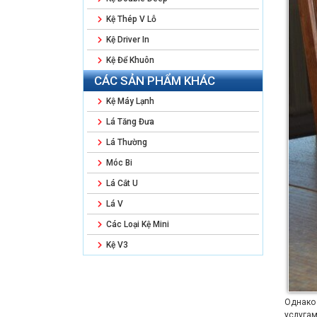
Kệ Thép V Lỗ
Kệ Driver In
Kệ Để Khuôn
CÁC SẢN PHẨM KHÁC
Kệ Máy Lạnh
Lá Tăng Đưa
Lá Thường
Móc Bi
Lá Cắt U
Lá V
Các Loại Kệ Mini
Kệ V3
Однако 
услуга