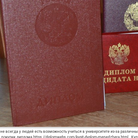
не всегда у людей есть возможность учиться в университете из-за различны
м покупки диплома
https://diplomwebs.com/kypit-dyplom-menedzhera.html
. Куп