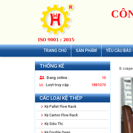
CÔN
TRANG CHỦ
SẢN PHẨM
YÊU CẦU BÁO 
THỐNG KÊ
В совре
Đang online :
10
Lượt truy cập :
1881070
CÁC LOẠI KỆ THÉP
Kệ Pallet Flow Rack
Kệ Carton Flow Rack
Kệ Siêu Thị
Kệ Double Deep