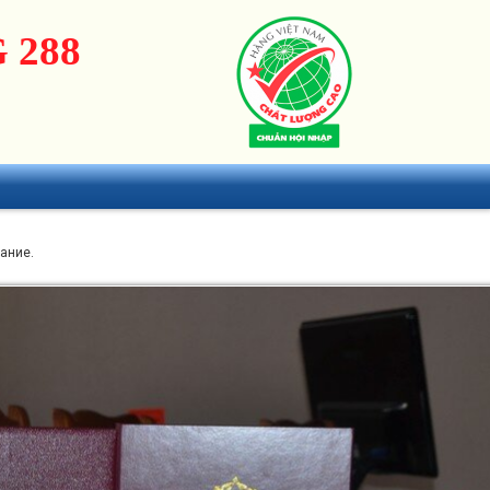
 288
ание.