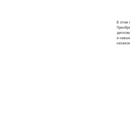
В этом 
Приобре
диплом 
и навык
незакон