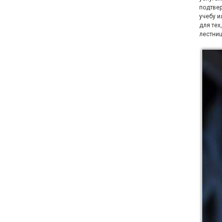
подтвер
учебу и
для тех
лестниц