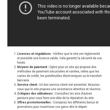
Licences et régulations :
Vérifiez que le site est réglementé
et possède une licence valide. Cela garantit la sécurité de vos
fonds.
Moyens de paiement :
Optez pour un site qui propose des
méthodes de paiement sécurisées et variées, telles que les
cartes de crédit, les portefeuilles électroniques ou le transfert
bancaire.
Service client :
Un bon service client est essentiel. Assurez-
vous que le site propose une assistance attentive et réactive.
Critiques des utilisateurs :
Consultez les avis d’autres
parieurs pour vous faire une idée de la réputation du site.
Offres promotionnelles :
Comparez les différents bonus et
promotions pour maximiser vos gains dès le départ.