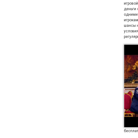
игровой
деньги 
одними 
игрокам
шансы н
условия
регуляр
бесплат