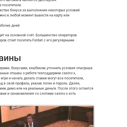
ого автомата является дисперсия.
е посетители.
естве бонуса за выполнение некоторых условий.
жно в любой момент вывести на карту или
абочих дней.
дёт на основной счёт. Большинство операторов
ров стоит посетить Fonbet с его регулярными
раины
нирами, бонусами, кэшбеком; уточнить условия отыгрыша
ьные отзывы о работе техподдержки casino x,
игре и начать делать ставки могут все посетители,
 в свой профиль, указав логин и пароль. Далее,
жим демо или на реальные деньги. После этого остается
овки и ознакомления со слотами casino x есть