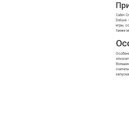
При
Cabin C
Deluxe 
игры, с
также м
Ос
Особенн
относит
большие
считать
запуска