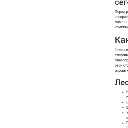
сег
Перед р
которое
символо
комбина
Ка
Главным
спортив
благопр
этой от
игровых
Лес