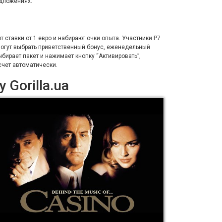
едложениях.
т ставки от 1 евро и набирают очки опыта. Участники Р7
могут выбрать приветственный бонус, еженедельный
бирает пакет и нажимает кнопку “Активировать”,
чет автоматически.
 Gorilla.ua