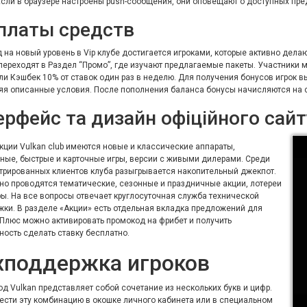
Если в браузере настроены push-сообщения, они оповещают о доступных пр
платы средств
 на новый уровень в Vip клубе достигается игроками, которые активно делаю
переходят в Раздел “Промо”, где изучают предлагаемые пакеты. Участники 
ли Кэшбек 10% от ставок один раз в неделю. Для получения бонусов игрок вы
я описанные условия. После пополнения баланса бонусы начисляются на с
ерфейс та дизайн офіційного сайту
кции Vulkan club имеются новые и классические аппараты,
ные, быстрые и карточные игры, версии с живыми дилерами. Среди
трированных клиентов клуба разыгрывается накопительный джекпот.
но проводятся тематические, сезонные и праздничные акции, лотереи
ры. На все вопросы отвечает круглосуточная служба технической
ки. В разделе «Акции» есть отдельная вкладка предложений для
 Плюс можно активировать промокод на фрибет и получить
ость сделать ставку бесплатно.
хподдержка игроков
д Vulkan представляет собой сочетание из нескольких букв и цифр.
ести эту комбинацию в окошке личного кабинета или в специальном