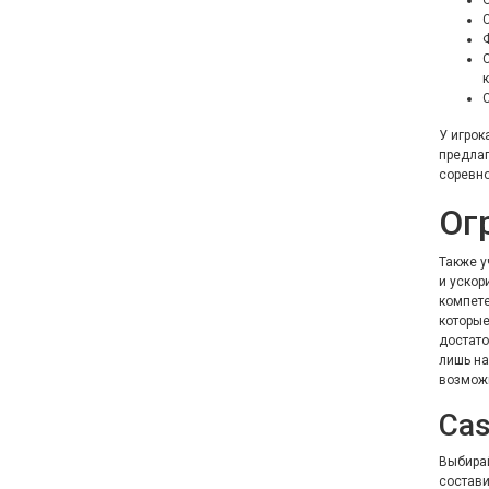
У игрок
предла
соревн
Ог
Также у
и ускор
компете
которые
достато
лишь на
возможн
Cas
Выбирай
состави