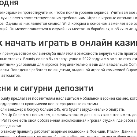
одня
егистрацией протестируйте их, чтобы понять уровень сервиса. Учитывая все
 лучше всего соответствует вашим требованиям. Играя в игровые автоматы 
в. Одним из них является символ Wild, который в основном заменяет все
ций. Он может появляться в случайных местах на барабанах, и обычно их нуж
к начать играть в онлайн кази
 преимуществом онлайн-клуба является возможность вернуть часть проигранн
ных ставках. Bounty casino было запущенно в 2022 году и с момента откры
иятными условиями для игроков. Неудивительно, ведь для владельцев Comple
расли. Заведение работает по лицензии, выданной игровой комиссией Cupac
 автоматов.
ни и сигурни депозити
Bounty предлагает посетителям насладиться мобильной версией казино, кот
поддерживает практически все операционные системы.
Если вейджер к бонусу больше х45, его будет затруднительно отыграть.
В Pin Up Casino мы понимаем, насколько важно для наших клиентов иметь до
У Paf также есть своя собственная эксклюзивная игровая студия, где работа
всегда кипит.
По такому принципу работает азартные комиссии в Франции, Италии, Дании и 