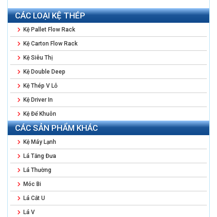
CÁC LOẠI KỆ THÉP
Kệ Pallet Flow Rack
Kệ Carton Flow Rack
Kệ Siêu Thị
Kệ Double Deep
Kệ Thép V Lỗ
Kệ Driver In
Kệ Để Khuôn
CÁC SẢN PHẨM KHÁC
Kệ Máy Lạnh
Lá Tăng Đưa
Lá Thường
Móc Bi
Lá Cắt U
Lá V