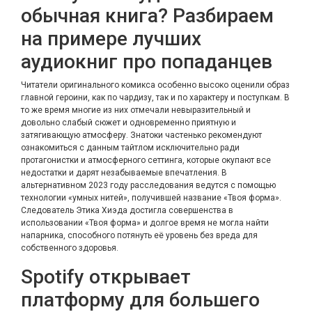
обычная книга? Разбираем
на примере лучших
аудиокниг про попаданцев
Читатели оригинального комикса особенно высоко оценили образ
главной героини, как по чардизу, так и по характеру и поступкам. В
то же время многие из них отмечали невыразительный и
довольно слабый сюжет и одновременно приятную и
затягивающую атмосферу. Знатоки частенько рекомендуют
ознакомиться с данным тайтлом исключительно ради
протагонистки и атмосферного сеттинга, которые окупают все
недостатки и дарят незабываемые впечатления. В
альтернативном 2023 году расследования ведутся с помощью
технологии «умных нитей», получившей название «Твоя форма».
Следователь Этика Хиэда достигла совершенства в
использовании «Твоя форма» и долгое время не могла найти
напарника, способного потянуть её уровень без вреда для
собственного здоровья.
Spotify открывает
платформу для большего