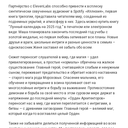
Партнёрство с ElevenLabs способно привести к всплеску
синтетически озвученных аудиокниг в Spotify. «Иллюзия», первая
книга трилогии, представила читателям мир, созданный из
подземных укрытий, и атмосферу в них. Здесь можно купить книгу
“Лунный календарь на 2025 год ” в печатном или электронном
виде. Маша планировала закончить последний год учебы с
золотой медалью, но первая любовь затмевает все планы. Новые
друзья и враги, школьные интриги и разные ценности в семьях –
одноклассник Женя заставил её забыть обо всем.
Сюжет переносит слушателей в мир, где магия – удел
привилегированных, а простые «нормалы» обречены на жалкое
существование. Главный герой, считавшийся слабым и ненужным
сыном, переживает предательство и обретает нового наставника
– старого мага рода Морозовых. Спасение мальчика, его
обучение и превращение в воина проливают свет на
многослойные интриги и борьбу за выживание. Противостояние
демонам и борьба за своё место в этом суровом мире держат в
напряжении до последней минуты. «Орден Архитекторов»
переносит нас в мир, где магия переплетается с интригами, а
битвы — с древними заговорами. Главный герой — великий маг,
который когда-то возглавлял целый Орден.
Также не забывайте делиться полученной информацией во всех