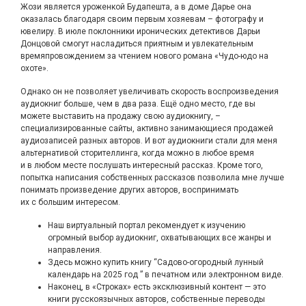
Жози является уроженкой Будапешта, а в доме Дарье она
оказалась благодаря своим первым хозяевам – фотографу и
ювелиру. В июле поклонники иронических детективов Дарьи
Донцовой смогут насладиться приятным и увлекательным
времяпровождением за чтением нового романа «Чудо-юдо на
охоте».
Однако он не позволяет увеличивать скорость воспроизведения
аудиокниг больше, чем в два раза. Ещё одно место, где вы
можете выставить на продажу свою аудиокнигу, –
специализированные сайты, активно занимающиеся продажей
аудиозаписей разных авторов. И вот аудиокниги стали для меня
альтернативой сторителлинга, когда можно в любое время
и в любом месте послушать интересный рассказ. Кроме того,
попытка написания собственных рассказов позволила мне лучше
понимать произведение других авторов, воспринимать
их с большим интересом.
Наш виртуальный портал рекомендует к изучению
огромный выбор аудиокниг, охватывающих все жанры и
направления.
Здесь можно купить книгу “Садово-огородный лунный
календарь на 2025 год ” в печатном или электронном виде.
Наконец, в «Строках» есть эксклюзивный контент — это
книги русскоязычных авторов, собственные переводы