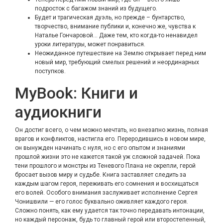
подросток с багажом знаний из будущего.
Будет и трагическая дуэль, но прежде – бунтарство,
творчество, внимание публики и, конечно же, чувства к
Наталье Гончаровой… Даже тем, кто когда-то ненавидел
уроки литературы, может понравиться.
Неожиданное путешествие на Землю открывает перед ним
новый мир, требующий смелых решений и неординарных
поступков.
MyBook: Книги и
аудиокниг‪и‬
Он достиг всего, о чем можно мечтать, но внезапно жизнь, полная
врагов и конфликтов, настигла его. Переродившись в новом мире,
он вынужден начинать с нуля, но с его опытом и знаниями
прошлой жизни это не кажется такой уж сложной задачей. Пока
тени прошлого и монстры из Теневого Плана не окрепли, герой
бросает вызов миру и судьбе. Книга заставляет следить за
каждым шагом героя, переживать его сомнения и восхищаться
его волей. Особого внимания заслуживает исполнение Сергея
Чонишвили — его голос буквально оживляет каждого героя.
Сложно понять, как ему удается так точно передавать интонации,
но каждый персонаж, будь то главный герой или второстепенный,