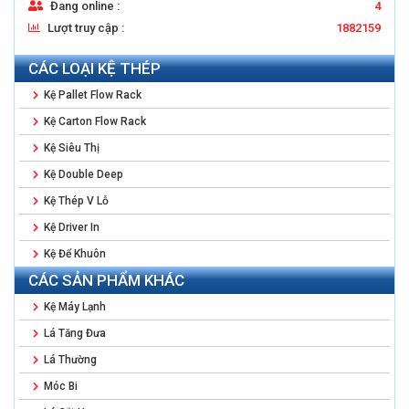
Đang online :
4
Lượt truy cập :
1882159
CÁC LOẠI KỆ THÉP
Kệ Pallet Flow Rack
Kệ Carton Flow Rack
Kệ Siêu Thị
Kệ Double Deep
Kệ Thép V Lỗ
Kệ Driver In
Kệ Để Khuôn
CÁC SẢN PHẨM KHÁC
Kệ Máy Lạnh
Lá Tăng Đưa
Lá Thường
Móc Bi