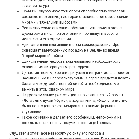
будем надеяться, что David Production справятся с этой
задачей на ура.
Юрий Винокуров известен своей способностью создавать
сложные вселенные, где герои сталкиваются с жестокими
мирами и тяжелыми выборами.
Реалистические описания обстоятельств сочетаются с
духом романтики, приключений и проникнуты верой в
человека и его стремления.
Единственный выживший в этом космосражении, Ирс
совершает вынужденную посадку на Землю во время
Второй мировой войны.
Единственным недостатком называют необходимость
скачивания литературы через торрент.
Династии, войны, древние ритуалы и интриги делают сюжет
насыщенным и непредсказуемым, а герою придется искать
баланс между собственной силой и необходимостью
выжить в этом опасном мире.
На русском языке уже официально издан первый роман
«Лето злых духов Убумэ», а другая книга, «Ящик нечисти»,
была полноценно экранизирована в аниме-формат в
«нулевые».
Такое сочетание делает его особенным, непохожим на
остальных, за что он и получил прозвище Нелюдь.
Слушатели отмечают невероятную силу его голоса и