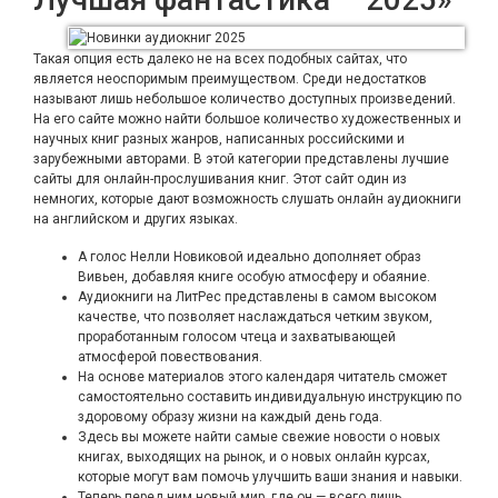
Такая опция есть далеко не на всех подобных сайтах, что
является неоспоримым преимуществом. Среди недостатков
называют лишь небольшое количество доступных произведений.
На его сайте можно найти большое количество художественных и
научных книг разных жанров, написанных российскими и
зарубежными авторами. В этой категории представлены лучшие
сайты для онлайн-прослушивания книг. Этот сайт один из
немногих, которые дают возможность слушать онлайн аудиокниги
на английском и других языках.
А голос Нелли Новиковой идеально дополняет образ
Вивьен, добавляя книге особую атмосферу и обаяние.
Аудиокниги на ЛитРес представлены в самом высоком
качестве, что позволяет наслаждаться четким звуком,
проработанным голосом чтеца и захватывающей
атмосферой повествования.
На основе материалов этого календаря читатель сможет
самостоятельно составить индивидуальную инструкцию по
здоровому образу жизни на каждый день года.
Здесь вы можете найти самые свежие новости о новых
книгах, выходящих на рынок, и о новых онлайн курсах,
которые могут вам помочь улучшить ваши знания и навыки.
Теперь перед ним новый мир, где он — всего лишь