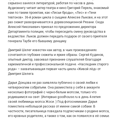
серьезно занялся литературой, работая по часов в день.
Аудиокнигу читает актер театра и кино Григорий Перель, знакомый
нам по таким проектам, как «Лисьи броды», «Лес» и «Тени
тевтонов». 36-й роман цикла о сыщике Алексее Лыкове, и на этот
раз сюжет разворачивается в дореволюционной Рязани. Сюда
Алексей Николаевич приехал по предложению директора
Департамента полиции, чтобы пересидеть смену руководства в
ведомстве. Лыков должен передать подарок от своего приятеля
генерала Таубе его бывшему денщику.
Дмитрий Шелег известен как автор, в чьих произведениях
сочетаются глубокие сюжеты и яркие образы. Сергей Кудинов,
опытный диктор, завоевал признание слушателей благодаря
харизматичной и профессиональной подаче. «Наследник старого
рода» – захватывающая первая часть цикла «Живой лёд» от
Дмитрия Шелега.
Дарья Донцова не раз заявляла публично о своей любви к
четвероногим собратьям. Она разместила у себя в аккаунте
несколько фотографий с черно-белым мопсом, только что
родившимся на свет. (Интервью goodhouse.ru в день 4-летия
своей любимицы мопса Жоси. ) Под фотоснимками Дарья
поместила небольшой рассказ от имени самой собаки. В
частности, писательница поведала подписчикам о родине мопса,
его кровных родителях, а также о том, как он появился в её семье.