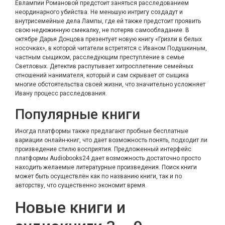
Евлампии Романовой предстоит заняться расследованием
неординарного убийства. Не меньшую интригу создадут и
внутрисемейные дела Лампы, где ей также предстоит проявить
свою недюжинную смекалку, не потеряв самообладание. В
октябре Дарья Донцова презентует новую книгу «Гризли в белых
носочках», в которой читатели встретятся с Иваном Подушкиным,
частным сыщиком, расследующим преступление в семье
Светловых. Детектив распутывает хитросплетение семейных
отношений нанимателя, который и сам скрывает от сыщика
многие обстоятельства своей жизни, что значительно усложняет
Ивану процесс расследования.
Популярные книги
Иногда платформы также предлагают пробные бесплатные
вариации онлайн-книг, что дает возможность понять, подходит ли
произведение стилю восприятия. Предложенный интерфейс
платформы Audiobooks24 дает возможность достаточно просто
находить желаемые литературные произведения. Поиск книги
может быть осуществлён как по названию книги, так и по
авторству, что существенно экономит время.
Новые книги и