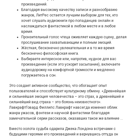
произведений.
Благодаря высокому качеству записи и разнообразию
жанров, ЛитРес остается лучшим выбором для тех, кто
хочет слушать аудиокниги про попаданцев онлайн и
наслаждаться фантастикой в любом месте и в любое
время.
Пронзительный голос чтеца оживляет каждую сцену, делая
прослушивание захватывающим и полным эмоций.
Жёсткая, бесконечно увлекательная и в то же время
бесконечно философская книга.
Выбираете интересное или, напротив, нудное для вас
произведение (если это ускорит засыпание), включаете
аудиодорожку на комфортной громкости и медленно
погружаетесь в сон.
Это создает активное сообщество, что обогащает опыт
пользователей и способствует культурному обмену. «Древнейшая
и сильнейшая эмоция человечества – это страх, а древнейший и
сильнейший вид страха – это боязнь неизвестного».
ЛавкрафтГовард Филлипс Лавкрафт навсегда изменил облик
жанра ужасов, фэнтези и научной фантастики благодаря
замечательной серии рассказов, оказавших такое же влияние …
Вместо золота судьба одарила Джека Лондона встречами с
будущими героями его произведений и вернувшись оттуда он