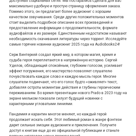
доступных социальных сетях. Мы постарались сделать для вас
максимально удобную и простую страницу оформления заказа.
Помимо этого, он предлагает более аудиокниг с хорошим
качеством озвучивания. Среди других положительных моментов
стоит выделить подробное описание всех произведений и
предоставление информации о продолжительности, формате
аудиофайлов и их размере. Единственным недостатком называют
необходимость скачивания литературы через торрент. Исследуйте
самые горячие новинки аудиокниг 2025 года на Audiobooks24!
Серж Винтеркей создал яркий мир, в котором магия, время и
судьба героя переплетаются в напряжённую историю. Сергей
Уделов, обладающий спокойным, глубоким голосом, усиливает
эффект погружения, его мастерство позволяет слушателю
почувствовать каждое слово и каждую мысль героя. Многие
слушатели подмечают, что его голос будто «оживляет» текст,
добавляя остроты моментам действия и глубины героическим
переживаниям. Во время презентации нового Prado в 2023 году на
экране мельком показали силуэт будущей новинки с
характерными угловатыми линиями.
Пандемия и карантин многое меняют, но каждый герой
продолжает искать себя. Этот любимый роман в жанре фэнтези
дарит сильные эмоции
аудиокниги
и приключения. Получите
доступ к книгам еще до их официальной публикации и станьте