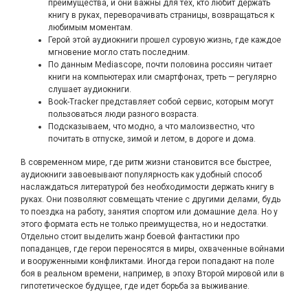
преимущества, и они важны для тех, кто любит держать
книгу в руках, переворачивать страницы, возвращаться к
любимым моментам.
Герой этой аудиокниги прошел суровую жизнь, где каждое
мгновение могло стать последним.
По данным Mediascope, почти половина россиян читает
книги на компьютерах или смартфонах, треть — регулярно
слушает аудиокниги.
Book-Tracker представляет собой сервис, которым могут
пользоваться люди разного возраста.
Подсказываем, что модно, а что малоизвестно, что
почитать в отпуске, зимой и летом, в дороге и дома.
В современном мире, где ритм жизни становится все быстрее,
аудиокниги завоевывают популярность как удобный способ
наслаждаться литературой без необходимости держать книгу в
руках. Они позволяют совмещать чтение с другими делами, будь
то поездка на работу, занятия спортом или домашние дела. Но у
этого формата есть не только преимущества, но и недостатки.
Отдельно стоит выделить жанр боевой фантастики про
попаданцев, где герои переносятся в миры, охваченные войнами
и вооруженными конфликтами. Иногда герои попадают на поле
боя в реальном времени, например, в эпоху Второй мировой или в
гипотетическое будущее, где идет борьба за выживание.