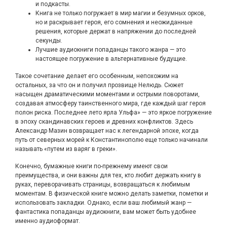
и подкасты.
Книга не только погружает в мир магии и безумных орков,
но и раскрывает героя, его сомнения и неожиданные
решения, которые держат в напряжении до последней
секунды.
Лучшие аудиокниги попаданцы такого жанра — это
настоящее погружение в альтернативные будущие.
Такое сочетание делает его особенным, непохожим на
остальных, за что он и получил прозвище Нелюдь. Сюжет
насыщен драматическими моментами и острыми поворотами,
создавая атмосферу таинственного мира, где каждый шаг героя
полон риска. Последнее лето ярла Ульфа» — это яркое погружение
в эпоху скандинавских героев и древних конфликтов. Здесь
Александр Мазин возвращает нас к легендарной эпохе, когда
путь от северных морей к Константинополю еще только начинали
называть «путем из варяг в греки».
Конечно, бумажные книги по-прежнему имеют свои
преимущества, и они важны для тех, кто любит держать книгу в
руках, переворачивать страницы, возвращаться к любимым
моментам. В физической книге можно делать заметки, пометки и
использовать закладки. Однако, если ваш любимый жанр —
фантастика попаданцы аудиокниги, вам может быть удобнее
именно аудиоформат.