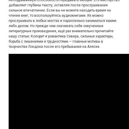
неподражаемую способность передавать эмоции. Его мастерство
добавляет глубины тексту, оставляя после прослушивания
сильное впечатление. Если вы не можете находить время на
чтение книг, то воспользуйтесь аудиокнигами. Их можно
прослушивать в любых местах и параллельно заниматься каким-
либо делом. Но прежде чем скачивать себе озвученные
литературные произведения, ещё раз внимательно прочитайте
нашу статью. Колорит и романтика Севера, сильные характеры,
борьба с лишениями и трудностями — главные мотивы в
творчестве Лондона после его пребывания на Аляске.