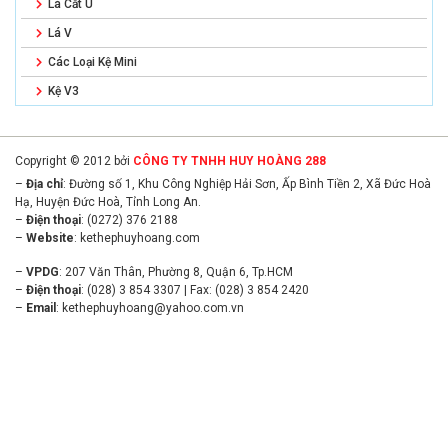
Lá Cắt U
Lá V
Các Loại Kệ Mini
Kệ V3
Copyright © 2012 bởi
CÔNG TY TNHH HUY HOÀNG 288
–
Địa chỉ
: Đường số 1, Khu Công Nghiệp Hải Sơn, Ấp Bình Tiền 2, Xã Đức Hoà
Hạ, Huyện Đức Hoà, Tỉnh Long An.
–
Điện thoại
: (0272) 376 2188
–
Website
:
kethephuyhoang.com
–
VPDG
: 207 Văn Thân, Phường 8, Quận 6, Tp.HCM
–
Điện thoại
: (028) 3 854 3307 | Fax: (028) 3 854 2420
–
Email
:
kethephuyhoang@yahoo.com.vn