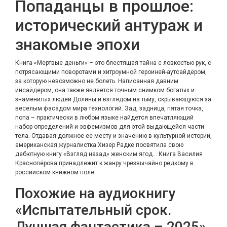
Попаданцы в прошлое:
исторический антураж и
знакомые эпохи
Книга «Мертвые деньги» – это блестящая тайна с ловкостью рук, с
потрясающими поворотами и хитроумной героиней-аутсайдером,
за которую невозможно не болеть. Написанная давним
инсайдером, она также является точным снимком богатых и
знаменитых людей Долины и взглядом на тьму, скрывающуюся за
веселым фасадом мира технологий. Зад, задница, пятая точка,
попа – практически в любом языке найдется впечатляющий
набор определений и эвфемизмов для этой выдающейся части
тела. Отдавая должное ее месту и значению в культурной истории,
американская журналистка Хизер Радке посвятила свою
дебютную книгу «Взгляд назад» женским ягод… Книга Василия
Краснопёрова принадлежит к жанру чрезвычайно редкому в
российском книжном поле.
Похожие на аудиокнигу
«Испытательный срок.
Лучшая фантастика – 2025»