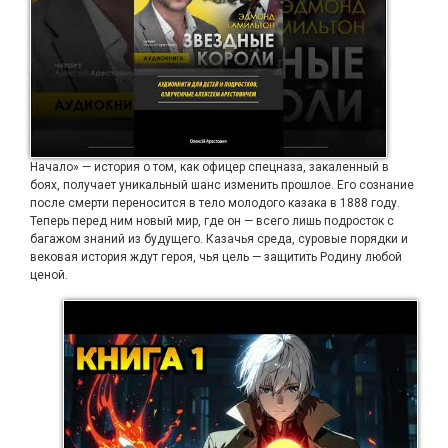
Начало» — история о том, как офицер спецназа, закаленный в
боях, получает уникальный шанс изменить прошлое. Его сознание
после смерти переносится в тело молодого казака в 1888 году.
Теперь перед ним новый мир, где он — всего лишь подросток с
багажом знаний из будущего. Казачья среда, суровые порядки и
вековая история ждут героя, чья цель — защитить Родину любой
ценой.