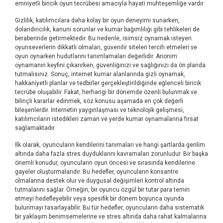
emniyetli biricik oyun tecrübesi amacıyla hayati muhteşemliğe vardır.
Gizlilik, katılımcılara daha kolay bir oyun deneyimi sunarken,
dolandırıcılık, kanuni sorunlar ve kumar bağımlılığı gibi tehlikeleri de
beraberinde getirmektedir. Bu nedenle, isimsiz oynamak isteyen
oyunseverlerin dikkatli olmaları, güvenilir siteleri tercih etmeleri ve
oyun oynarken hudutlarını tanımlamaları değerlidir. Anonim
oynamanın keyfini çıkarırken, güvenliğinizi ve sağlığınızı da ön planda
tutmalısınız. Sonuç, internet kumar alanlarında gizli oynamak,
hakkaniyetli planlar ve tedbirler gerçekleştirildiğinde eğlenceli biricik
tecrübe oluşabilir. Fakat, herhangi bir dönemde özenli bulunmak ve
bilinçli kararlar edinmek, söz konusu aşamada en çok değerli
bileşenlerdir. İnternetin yaygınlaşması ve teknolojik gelişmesi,
katılımcıların istedikleri zaman ve yerde kumar oynamalarına fırsat
sağlamaktadır.
İlk olarak, oyuncuların kendilerini tanımaları ve hangi şartlarda gerilim
altında daha fazla stres duyduklarını kavramaları zorunludur. Bir başka
önemli konudur, oyuncuların oyun öncesi ve sırasında kendilerine
gayeler oluşturmalarıdır. Bu hedefler, oyuncuların konsantre
olmalarına destek olur ve duygusal değişimleri kontrol altında
tutmalarını sağlar. Örneğin, bir oyuncu özgül bir tutar para temin
etmeyi hedefleyebilir veya spesifik bir dönem boyunca oyunda
bulunmayı tasarlayabilir. Bu tür hedefler, oyuncuların daha sistematik
bir yaklaşım benimsemelerine ve stres altında daha rahat kalmalarına