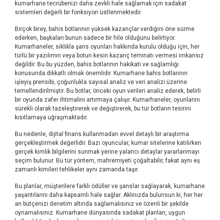
kumarhane tecrübenizi daha zevkli hale sağlamak için sadakat
sistemleri değerli bir fonksiyon üstlenmektedir.
Birçok birey, bahis botlarının yüksek kazançlar verdiğini öne sürme
ederken, başkaları bunun sadece bir hile olduğunu belirtiyor.
Kumarhaneler, sıklıkla şans oyunları hakkında kurulu olduğu için, her
türlü bir yazılımın veya botun kesin kazanç teminatı vermesi imkansız
değildir. Bu bu yüzden, bahis botlarının hakikati ve sağlamlığı
konusunda dikkatli olmak önemlidir. Kumarhane bahis botlarının
işleyiş prensibi, çoğunlukla sayısal analiz ve veri analizi üzerine
temellendirilmiştir. Bu botlar, önceki oyun verileri analiz ederek, belirli
bir oyunda zafer ihtimalini artırmaya çalışır. Kumarhaneler, oyunlarını
sürekli olarak tazeleştirerek ve değiştirerek, bu tür botların tesirini
kısıtlamaya uğraşmaktadır.
Bu nedenle, dijital finans kullanmadan evvel detaylı bir araştırma
gerçekleştirmek değerlidir. Bazı oyuncular, kumar sitelerine katılırken
gerçek kimlik bilgilerini sunmak yerine yalancı detaylar yararlanmayı
seçim bulunur. Bu tür yöntem, mahremiyeti çoğaltabilir, fakat aynı eş
zamanlı kimileri tehlikeler aynı zamanda taşır.
Bu planlar, müşterilere farklı ödüller ve şanslar sağlayarak, kumarhane
yaşantılarını daha kapsamlı hale sağlar. Aklınızda bulunsun ki, her her
an bütçenizi denetim altında sağlamalısınız ve özenli bir şekilde
oynamalısınız. Kumarhane dünyasında sadakat planları, uygun