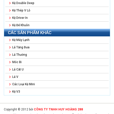
Kệ Double Deep
Kệ Thép V Lỗ
Kệ Driver In
Kệ Để Khuôn
CÁC SẢN PHẨM KHÁC
Kệ Máy Lạnh
Lá Tăng Đưa
Lá Thường
Móc Bi
Lá Cắt U
Lá V
Các Loại Kệ Mini
Kệ V3
Copyright © 2012 bởi
CÔNG TY TNHH HUY HOÀNG 288