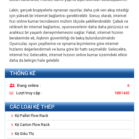
Lakin, gerçek krupiyelerle oynanan oyunlar, daha çok veri akışı istediği
için yüksek bir internet bağlantısı gerektirebilir. Sonuç olarak, internet
hızı online kumar tecrübesini mühim ölçüde şekillendirebilir. Çabuk ve
istikrarlı bir internet bağlantısı, oyunseverlerin daha daha pürüzsüz ve
aralıksız bir yaşantı deneyimlemesini sağlar. Fakat, internet hızının
beraberinde ek, ilişkinin güvenilirliği de bakış bulundurulmalıdır.
Oyuncular, oyun çeşitlerine ve oynama biçimlerine göre internet
hızlarını değerlendirmeli ve buna göre bir hattı seçmelidir. Gelecekte,
internet hız Gelecekte, internet hızının online kumar üzerindeki etkisi
daha da belirgin hale gelebilir.
THỐNG KÊ
Đang online :
6
Lượt truy cập :
1881443
CÁC LOẠI KỆ THÉP
Kệ Pallet Flow Rack
Kệ Carton Flow Rack
Kệ Siêu Thị