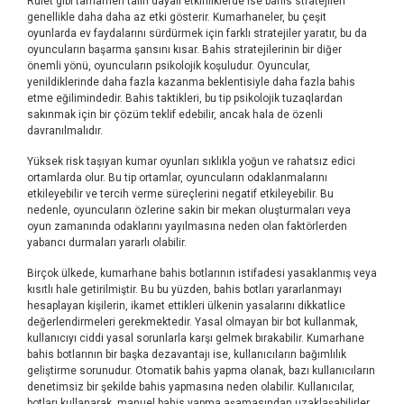
Rulet gibi tamamen talih dayalı etkinliklerde ise bahis stratejileri
genellikle daha daha az etki gösterir. Kumarhaneler, bu çeşit
oyunlarda ev faydalarını sürdürmek için farklı stratejiler yaratır, bu da
oyuncuların başarma şansını kısar. Bahis stratejilerinin bir diğer
önemli yönü, oyuncuların psikolojik koşuludur. Oyuncular,
yenildiklerinde daha fazla kazanma beklentisiyle daha fazla bahis
etme eğilimindedir. Bahis taktikleri, bu tip psikolojik tuzaqlardan
sakınmak için bir çözüm teklif edebilir, ancak hala de özenli
davranılmalıdır.
Yüksek risk taşıyan kumar oyunları sıklıkla yoğun ve rahatsız edici
ortamlarda olur. Bu tip ortamlar, oyuncuların odaklanmalarını
etkileyebilir ve tercih verme süreçlerini negatif etkileyebilir. Bu
nedenle, oyuncuların özlerine sakin bir mekan oluşturmaları veya
oyun zamanında odaklarını yayılmasına neden olan faktörlerden
yabancı durmaları yararlı olabilir.
Birçok ülkede, kumarhane bahis botlarının istifadesi yasaklanmış veya
kısıtlı hale getirilmiştir. Bu bu yüzden, bahis botları yararlanmayı
hesaplayan kişilerin, ikamet ettikleri ülkenin yasalarını dikkatlice
değerlendirmeleri gerekmektedir. Yasal olmayan bir bot kullanmak,
kullanıcıyı ciddi yasal sorunlarla karşı gelmek bırakabilir. Kumarhane
bahis botlarının bir başka dezavantajı ise, kullanıcıların bağımlılık
geliştirme sorunudur. Otomatik bahis yapma olanak, bazı kullanıcıların
denetimsiz bir şekilde bahis yapmasına neden olabilir. Kullanıcılar,
botları kullanarak, manuel bahis yapma aşamasından uzaklaşabilirler.