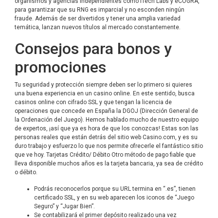
organismos y agencias independientes como iTech Labs y eCOGRA,
para garantizar que su RNG es imparcial y no esconden ningún
fraude. Además de ser divertidos y tener una amplia variedad
temática, lanzan nuevos títulos al mercado constantemente.
Consejos para bonos y
promociones
Tu seguridad y protección siempre deben ser lo primero si quieres
una buena experiencia en un casino online. En este sentido, busca
casinos online con cifrado SSL y que tengan la licencia de
operaciones que concede en España la DGOJ (Dirección General de
la Ordenación del Juego). Hemos hablado mucho de nuestro equipo
de expertos, ¡así que ya es hora de que los conozcas! Estas son las
personas reales que están detrás del sitio web Casino.com, y es su
duro trabajo y esfuerzo lo que nos permite ofrecerle el fantástico sitio
que ve hoy. Tarjetas Crédito/ Débito Otro método de pago fiable que
lleva disponible muchos años es la tarjeta bancaria, ya sea de crédito
o débito.
Podrás reconocerlos porque su URL termina en “.es”, tienen
certificado SSL, y en su web aparecen los iconos de “Juego
Seguro” y “Jugar Bien”.
Se contabilizará el primer depósito realizado una vez