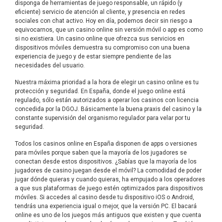
disponga de herramientas de juego responsable, un rápido (y
eficiente) servicio de atención al cliente, y presencia en redes
sociales con chat activo. Hoy en día, podemos decir sin riesgo a
equivocarnos, que un casino online sin versión móvil o app es como
si no existiera. Un casino online que ofrezca sus servicios en
dispositivos móviles demuestra su compromiso con una buena
experiencia de juego y de estar siempre pendiente de las
necesidades del usuario.
Nuestra máxima prioridad a la hora de elegir un casino online es tu
protección y seguridad. En España, donde el juego online está
regulado, sólo están autorizados a operar los casinos con licencia
concedida por la DGOJ. Básicamente la buena praxis del casino y la
constante supervisión del organismo regulador para velar por tu
seguridad.
Todos los casinos online en España disponen de apps o versiones
para móviles porque saben que la mayoría de los jugadores se
conectan desde estos dispositivos. ¿Sabías que la mayoría de los
jugadores de casino juegan desde el móvil? La comodidad de poder
jugar dónde quieras y cuando quieras, ha empujado a los operadores
a que sus plataformas de juego estén optimizados para dispositivos
móviles. Si accedes al casino desde tu dispositivo iOS o Android,
tendrás una experiencia igual o mejor, que la versión PC. El bacará
online es uno de los juegos más antiguos que existen y que cuenta