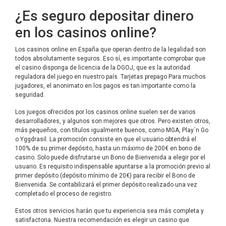
¿Es seguro depositar dinero
en los casinos online?
Los casinos online en España que operan dentro de la legalidad son
todos absolutamente seguros. Eso sí, es importante comprobar que
el casino disponga de licencia de la DGOJ, que es la autoridad
reguladora del juego en nuestro país. Tarjetas prepago Para muchos
jugadores, el anonimato en los pagos es tan importante como la
seguridad.
Los juegos ofrecidos por los casinos online suelen ser de varios
desarrolladores, y algunos son mejores que otros. Pero existen otros,
más pequeños, con títulos igualmente buenos, como MGA, Play´n Go
o Yggdrasil. La promoción consiste en que el usuario obtendrá el
100% de su primer depósito, hasta un máximo de 200€ en bono de
casino. Solo puede disfrutarse un Bono de Bienvenida a elegir por el
usuario. Es requisito indispensable apuntarse a la promoción previo al
primer depósito (depósito mínimo de 20€) para recibir el Bono de
Bienvenida. Se contabilizará el primer depósito realizado una vez
completado el proceso de registro.
Estos otros servicios harán que tu experiencia sea más completa y
satisfactoria. Nuestra recomendación es elegir un casino que