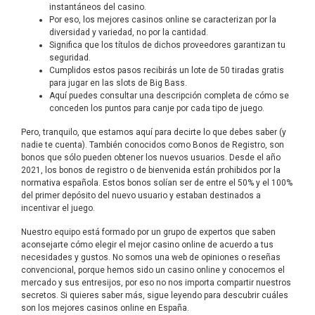
instantáneos del casino.
Por eso, los mejores casinos online se caracterizan por la
diversidad y variedad, no por la cantidad.
Significa que los títulos de dichos proveedores garantizan tu
seguridad.
Cumplidos estos pasos recibirás un lote de 50 tiradas gratis
para jugar en las slots de Big Bass.
Aquí puedes consultar una descripción completa de cómo se
conceden los puntos para canje por cada tipo de juego.
Pero, tranquilo, que estamos aquí para decirte lo que debes saber (y
nadie te cuenta). También conocidos como Bonos de Registro, son
bonos que sólo pueden obtener los nuevos usuarios. Desde el año
2021, los bonos de registro o de bienvenida están prohibidos por la
normativa española. Estos bonos solían ser de entre el 50% y el 100%
del primer depósito del nuevo usuario y estaban destinados a
incentivar el juego.
Nuestro equipo está formado por un grupo de expertos que saben
aconsejarte cómo elegir el mejor casino online de acuerdo a tus
necesidades y gustos. No somos una web de opiniones o reseñas
convencional, porque hemos sido un casino online y conocemos el
mercado y sus entresijos, por eso no nos importa compartir nuestros
secretos. Si quieres saber más, sigue leyendo para descubrir cuáles
son los mejores casinos online en España.