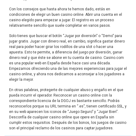
Con los consejos que hasta ahora te hemos dado, estás en
condiciones de elegir un buen casino online. Abrir una cuenta en el
casino elegido para empezar a jugar. El registro es un proceso
relativamente sencillo que suele completar en varios pasos.
Solo tienes que buscar el botón “Jugar por diversión” o “Demo” para
jugar gratis. Jugar con dinero real, en cambio, significa gastar dinero
real para poder hacer girar los rodillos de una slot o hacer una
apuesta. Esto te permite, a diferencia del juego por diversión, ganar
dinero real y que éste se abone en tu cuenta de casino. Casino.com
es una popular web en España desde hace casi una década.
Empezamos ofreciendo una de las mejores experiencias para jugar el
casino online, y ahora nos dedicamos a aconsejar a los jugadores a
elegir la mejor.
En otras palabras, protegerte de cualquier abuso y engaño en el que
pueda incurrir el operador. Reconocer un casino online con la
correspondiente licencia de la DGOJ es bastante sencillo. Podrás
reconocerlos porque su URL termina en “.es”, tienen certificado SSL, y
en su web aparecen los iconos de “Juego Seguro” y “Jugar Bien”.
Desconfía de cualquier casino online que opere en España sin
cumplir estos requisitos. Después de los bonos, los juegos de casino
son el principal reclamo de los casinos para captar jugadores.