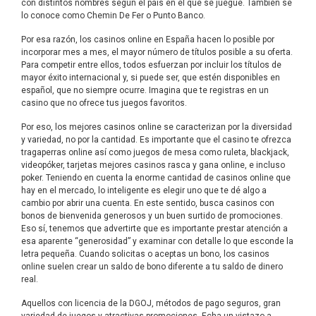
con distintos nombres según el país en el que se juegue. También se
lo conoce como Chemin De Fer o Punto Banco.
Por esa razón, los casinos online en España hacen lo posible por
incorporar mes a mes, el mayor número de títulos posible a su oferta.
Para competir entre ellos, todos esfuerzan por incluir los títulos de
mayor éxito internacional y, si puede ser, que estén disponibles en
español, que no siempre ocurre. Imagina que te registras en un
casino que no ofrece tus juegos favoritos.
Por eso, los mejores casinos online se caracterizan por la diversidad
y variedad, no por la cantidad. Es importante que el casino te ofrezca
tragaperras online así como juegos de mesa como ruleta, blackjack,
videopóker, tarjetas mejores casinos rasca y gana online, e incluso
poker. Teniendo en cuenta la enorme cantidad de casinos online que
hay en el mercado, lo inteligente es elegir uno que te dé algo a
cambio por abrir una cuenta. En este sentido, busca casinos con
bonos de bienvenida generosos y un buen surtido de promociones.
Eso sí, tenemos que advertirte que es importante prestar atención a
esa aparente “generosidad” y examinar con detalle lo que esconde la
letra pequeña. Cuando solicitas o aceptas un bono, los casinos
online suelen crear un saldo de bono diferente a tu saldo de dinero
real.
Aquellos con licencia de la DGOJ, métodos de pago seguros, gran
variedad de juegos y atractivas promociones. Echa un vistazo a