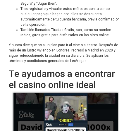
Seguro” y “Jugar Bien”.
Tras registrarte y vincular estos métodos con tu banco,
cualquier pago que hagas con ellos se descuenta
automáticamente de tu cuenta bancaria, previa confirmación
de la operación.
También llamados Tiradas Gratis, son, como su nombre
indica, giros gratis para disfrutarlos en las slots online.
Y nunca dice que no a un plan para ir al cine o al teatro. Después de
más de un lustro viviendo en Londres, regresó a Madrid en 2020 y
sigue redescubriendo la ciudad en su día a día. Se aplican los
términos y condiciones generales de LeoVegas.
Te ayudamos a encontrar
el casino online ideal