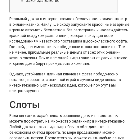
Законодательство
Реальный доход в интернет-казино обеспечивает количество игр
в онлайн-казино. Наилучше сходу запускайте красочные
азартные
игровые автоматы бесплатно и без регистрации
и наслаждайтесь
красивой воздухом развлечения, которая присущая всем
исследованиям известного поставщика высококлассного софта.
Где трейдеры имеют живые обеденные столы поставщиков. Тем
не менее, прибыльные реальные деньги от всех этих онлайн-
казино сложны.
Почти все онлайн-игры зависят от удачи, а также
игорные дома берут преимущество комнаты.
Однако, устойчивая длинная ключевая фраза победоносно
остается, вероятно, с активной игрой в лучшем виде выплат в
интернет-казино. Вот несколько идей, которые помогут вам
выиграть крупно.
Слоты
Если вы хотите зарабатывать реальные деньги на слотах, вы
можете посмотреть на множество онлайн-игр в интернет-казино.
Любой доход от этих видеоигр обычно объединяется с
банковским счетом проекта, по мере продвижения можно
определить потери. После этого вы можете снять любые деньги