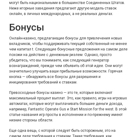
могут быть национальными в большинстве Соединенных Штатов.
Ниже игорные заведения предлагают другую модель ставок
онлайн, в личных международных, а не реальных деньгах.
Бонусы
Онлайн-казино, предлагающие бонусы для привлечения новых
вкладчиков, чтобы поддерживать текущий собственный не менее
чем капитал t. Следующие бонусные предложения на самом деле
похожи на действие с денежным риэлем. Однако, просто
убедитесь, что вы понимаете, как следующий генератор
вознаграждений, прежде чем объявить об этой идее. Они могут
значительно улучшить ваши прибыльные возможности. Горячая
кнопка — обнаружить все бонусы для разрешения и
инициирования требований к ставкам.
Превосходные бонусы казино — это те, которые включают
максимальный процент выплат. Это, как правило, игры на игровых
автоматах, которые могут выплачивать большие деньги дохода,
например, Fantastic Operate Gus и Start Mission for the west. В этой
статье названия игр просты в исполнении и по-прежнему имеют
низкие стороны области.
Еще одна вещь, с которой следует быть осторожным, это на
самом деле требования к ставкам. Такие требования, как