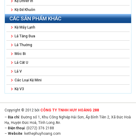
Kệ Driver In
Kệ Để Khuôn
CÁC SẢN PHẨM KHÁC
Kệ Máy Lạnh
Lá Tăng Đưa
Lá Thường
Móc Bi
Lá Cắt U
Lá V
Các Loại Kệ Mini
Kệ V3
Copyright © 2012 bởi
CÔNG TY TNHH HUY HOÀNG 288
–
Địa chỉ
: Đường số 1, Khu Công Nghiệp Hải Sơn, Ấp Bình Tiền 2, Xã Đức Hoà
Hạ, Huyện Đức Hoà, Tỉnh Long An.
–
Điện thoại
: (0272) 376 2188
–
Website
:
kethephuyhoang.com