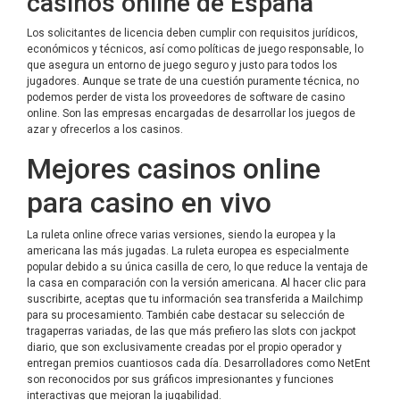
casinos online de España
Los solicitantes de licencia deben cumplir con requisitos jurídicos,
económicos y técnicos, así como políticas de juego responsable, lo
que asegura un entorno de juego seguro y justo para todos los
jugadores. Aunque se trate de una cuestión puramente técnica, no
podemos perder de vista los proveedores de software de casino
online. Son las empresas encargadas de desarrollar los juegos de
azar y ofrecerlos a los casinos.
Mejores casinos online
para casino en vivo
La ruleta online ofrece varias versiones, siendo la europea y la
americana las más jugadas. La ruleta europea es especialmente
popular debido a su única casilla de cero, lo que reduce la ventaja de
la casa en comparación con la versión americana. Al hacer clic para
suscribirte, aceptas que tu información sea transferida a Mailchimp
para su procesamiento. También cabe destacar su selección de
tragaperras variadas, de las que más prefiero las slots con jackpot
diario, que son exclusivamente creadas por el propio operador y
entregan premios cuantiosos cada día. Desarrolladores como NetEnt
son reconocidos por sus gráficos impresionantes y funciones
interactivas que mejoran la jugabilidad.