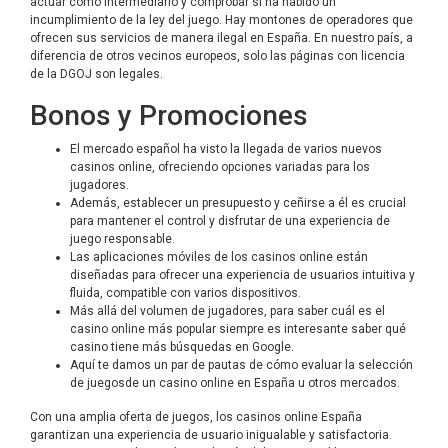
actuar como intermediario y comprobar si ha habido un
incumplimiento de la ley del juego. Hay montones de operadores que
ofrecen sus servicios de manera ilegal en España. En nuestro país, a
diferencia de otros vecinos europeos, solo las páginas con licencia
de la DGOJ son legales.
Bonos y Promociones
El mercado español ha visto la llegada de varios nuevos
casinos online, ofreciendo opciones variadas para los
jugadores.
Además, establecer un presupuesto y ceñirse a él es crucial
para mantener el control y disfrutar de una experiencia de
juego responsable.
Las aplicaciones móviles de los casinos online están
diseñadas para ofrecer una experiencia de usuarios intuitiva y
fluida, compatible con varios dispositivos.
Más allá del volumen de jugadores, para saber cuál es el
casino online más popular siempre es interesante saber qué
casino tiene más búsquedas en Google.
Aquí te damos un par de pautas de cómo evaluar la selección
de juegosde un casino online en España u otros mercados.
Con una amplia oferta de juegos, los casinos online España
garantizan una experiencia de usuario inigualable y satisfactoria.