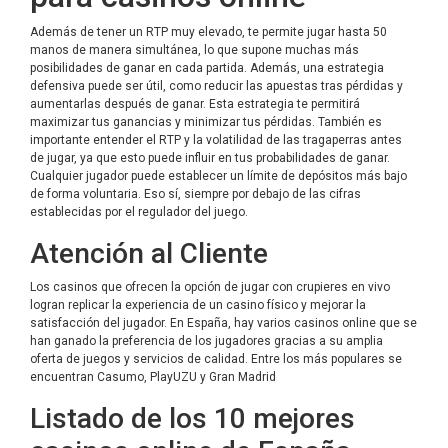
Además de tener un RTP muy elevado, te permite jugar hasta 50
manos de manera simultánea, lo que supone muchas más
posibilidades de ganar en cada partida. Además, una estrategia
defensiva puede ser útil, como reducir las apuestas tras pérdidas y
aumentarlas después de ganar. Esta estrategia te permitirá
maximizar tus ganancias y minimizar tus pérdidas. También es
importante entender el RTP y la volatilidad de las tragaperras antes
de jugar, ya que esto puede influir en tus probabilidades de ganar.
Cualquier jugador puede establecer un límite de depósitos más bajo
de forma voluntaria. Eso sí, siempre por debajo de las cifras
establecidas por el regulador del juego.
Atención al Cliente
Los casinos que ofrecen la opción de jugar con crupieres en vivo
logran replicar la experiencia de un casino físico y mejorar la
satisfacción del jugador. En España, hay varios casinos online que se
han ganado la preferencia de los jugadores gracias a su amplia
oferta de juegos y servicios de calidad. Entre los más populares se
encuentran Casumo, PlayUZU y Gran Madrid
Listado de los 10 mejores