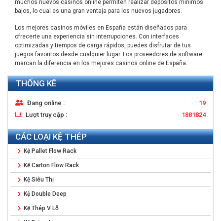
muchos nuevos casinos online permiten realizar depósitos mínimos
bajos, lo cual es una gran ventaja para los nuevos jugadores.
Los mejores casinos móviles en España están diseñados para
ofrecerte una experiencia sin interrupciones. Con interfaces
optimizadas y tiempos de carga rápidos, puedes disfrutar de tus
juegos favoritos desde cualquier lugar. Los proveedores de software
marcan la diferencia en los mejores casinos online de España.
THỐNG KÊ
Đang online :
19
Lượt truy cập :
1881824
CÁC LOẠI KỆ THÉP
Kệ Pallet Flow Rack
Kệ Carton Flow Rack
Kệ Siêu Thị
Kệ Double Deep
Kệ Thép V Lỗ