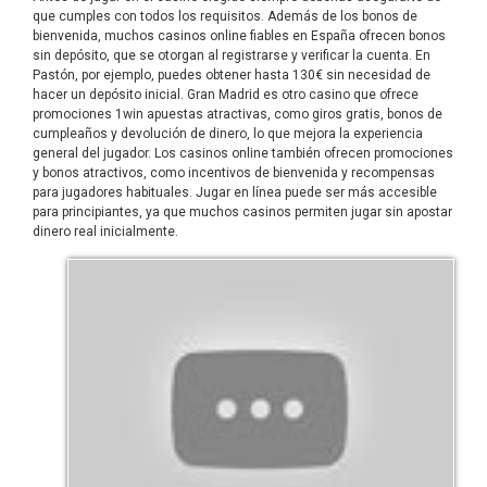
que cumples con todos los requisitos. Además de los bonos de
bienvenida, muchos casinos online fiables en España ofrecen bonos
sin depósito, que se otorgan al registrarse y verificar la cuenta. En
Pastón, por ejemplo, puedes obtener hasta 130€ sin necesidad de
hacer un depósito inicial. Gran Madrid es otro casino que ofrece
promociones
1win apuestas
atractivas, como giros gratis, bonos de
cumpleaños y devolución de dinero, lo que mejora la experiencia
general del jugador. Los casinos online también ofrecen promociones
y bonos atractivos, como incentivos de bienvenida y recompensas
para jugadores habituales. Jugar en línea puede ser más accesible
para principiantes, ya que muchos casinos permiten jugar sin apostar
dinero real inicialmente.