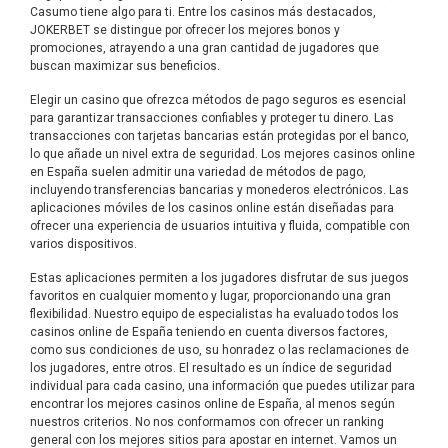
Casumo tiene algo para ti. Entre los casinos más destacados,
JOKERBET se distingue por ofrecer los mejores bonos y
promociones, atrayendo a una gran cantidad de jugadores que
buscan maximizar sus beneficios.
Elegir un casino que ofrezca métodos de pago seguros es esencial
para garantizar transacciones confiables y proteger tu dinero. Las
transacciones con tarjetas bancarias están protegidas por el banco,
lo que añade un nivel extra de seguridad. Los mejores casinos online
en España suelen admitir una variedad de métodos de pago,
incluyendo transferencias bancarias y monederos electrónicos. Las
aplicaciones móviles de los casinos online están diseñadas para
ofrecer una experiencia de usuarios intuitiva y fluida, compatible con
varios dispositivos.
Estas aplicaciones permiten a los jugadores disfrutar de sus juegos
favoritos en cualquier momento y lugar, proporcionando una gran
flexibilidad. Nuestro equipo de especialistas ha evaluado todos los
casinos online de España teniendo en cuenta diversos factores,
como sus condiciones de uso, su honradez o las reclamaciones de
los jugadores, entre otros. El resultado es un índice de seguridad
individual para cada casino, una información que puedes utilizar para
encontrar los mejores casinos online de España, al menos según
nuestros criterios. No nos conformamos con ofrecer un ranking
general con los mejores sitios para apostar en internet. Vamos un