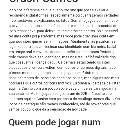
Isso nos diferencia de qualquer outro site que possa avaliar e
recomendar plataformas, especialmente porque trazemos verdades
incontestáveis e explicamos os fatos. Somente jogue com dinheiro
que você aceite perder se não der sorte e utilize as ferramentas de
jogo responsável para definir limites claros de gastos. Só é possível
ter uma conta por plataforma, mas você pode criar uma conta em
quantos sites quiser, sem limitações. Atualmente, as plataformas
legalizadas precisam verificar sua identidade com biometria facial
em tempo real e envio de documentação por segurança.Portanto,
todo casino deve ser licenciado, mas no Brasil só há validade dos
que possuem a licença daqui. Os demais estão tendo os sites
bloqueados e, embora voltem com outros endereços digitais, isso
oferece menor segurança para os jogadores. Existem dezenas de
tipos diferentes de jogos nos cassinos online, mas alguns são mais
populares que outros por bons motivos. Eu tomei a liberdade de listar
aqui na Casino.com um pouco sobre cada um deles para ajudar na
sua escolha. Muitos jogadores gostaram do 22Bet Cassino que
listamos aqui na Casino.com por conta do catálogo menos óbvio. Os
jogos de destaque são menos conhecidos, até de provedoras que
vemos pouco, o que dá a sensação de novidade.
Quem pode jogar num