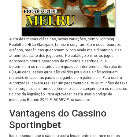
Além das mesas clássicas, novas variações, como Lightning
Roulette e Hi-Lo Blackjack, também surgiram. Com seus recursos
gráficos, mecânicas que tornam o jogo ainda mais dinâmico, elas
atraem boa parte dos jogadores. No catálogo online, os jogos
acontecem contra geradores de números aleatórios, que
determinam os resultados sem qualquer interferência. No valor de
R$0,40 cada, esses giros são válidos por 3 dias e não possuem
requisito de apostas para seus ganhos em potenciais. Para serem
autorizadas, devem realizar um pagamento de R$ 30 milhões de taxa
de outorga, possuir um escritório no país e cumprir com os requisitos
rígidos da legislação. Para aproveitar, basta usar o código de
indicação Betano 2025 PLACARVIP no cadastro.
Vantagens do Cassino
Sportingbet
Isso assegura que o cassino opera legalmente e cumpre com os