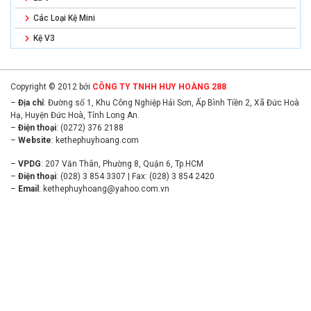
Các Loại Kệ Mini
Kệ V3
Copyright © 2012 bởi
CÔNG TY TNHH HUY HOÀNG 288
–
Địa chỉ
: Đường số 1, Khu Công Nghiệp Hải Sơn, Ấp Bình Tiền 2, Xã Đức Hoà
Hạ, Huyện Đức Hoà, Tỉnh Long An.
–
Điện thoại
: (0272) 376 2188
–
Website
:
kethephuyhoang.com
–
VPDG
: 207 Văn Thân, Phường 8, Quận 6, Tp.HCM
–
Điện thoại
: (028) 3 854 3307 | Fax: (028) 3 854 2420
–
Email
:
kethephuyhoang@yahoo.com.vn