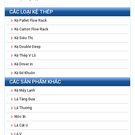
CÁC LOẠI KỆ THÉP
Kệ Pallet Flow Rack
Kệ Carton Flow Rack
Kệ Siêu Thị
Kệ Double Deep
Kệ Thép V Lỗ
Kệ Driver In
Kệ Để Khuôn
CÁC SẢN PHẨM KHÁC
Kệ Máy Lạnh
Lá Tăng Đưa
Lá Thường
Móc Bi
Lá Cắt U
Lá V