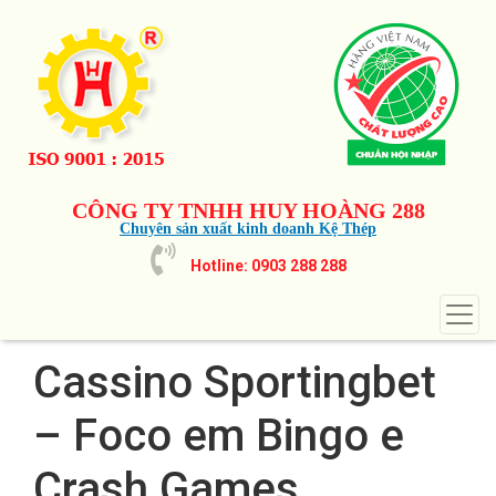
CÔNG TY TNHH HUY HOÀNG 288
Chuyên sản xuất kinh doanh Kệ Thép
Hotline: 0903 288 288
Cassino Sportingbet
– Foco em Bingo e
Crash Games