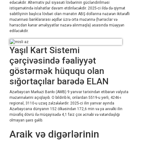
edəcəkdir. Alternativ pul siyasəti lövbərinin gücləndirilməsi
istiqamətində islahatlar davam etdiriləcəkdir. 2025-ci ildə də qiymət
sabitliyinin başlıca lövbəri olan manatın ABŞ dollarına nəzərən ikitərəfli
məzənnəsi banklararası əqdlər üzrə orta məzənnə (hərraclar və
hərracdan kənar əməliyyatlar nəzərə alınmaqla) əsasında müəyyən
ediləcəkdir.
Yaşıl Kart Sistemi
çərçivəsində fəaliyyət
göstərmək hüququ olan
sığortaçılar barədə ELAN
Azərbaycan Mərkəzi Bankı (AMB) 9 yanvar tarixindən etibarən valyuta
məzənnələrini açıqlayıb. O bildirib ki, onlardan 5519-u yerli, 4246-ı
regional, 3110-u uzaq zəlzələlərdir. 2025-ci ilin yanvar ayında
Azərbaycana dünyanın 152 ölkəsindən 172,6 min və ya əvvəlki ilin
müvafiq dövrü ilə müqayisədə 4,1 faiz çox əcnəbi və vətəndaşlığı
olmayan şəxs gəlib.
Araik və digərlərinin