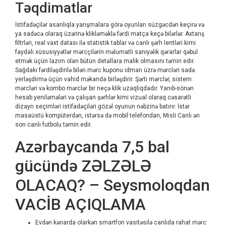
Təqdimatlar
İstifadəçilər asanlıqla yarışmalara görə oyunları süzgəcdən keçirə və
ya sadəcə olaraq üzərinə klikləməklə fərdi matça keçə bilərlər. Axtarış
filtrləri, real vaxt datası ilə statistik tablar və canlı şərh lentləri kimi
faydalı xüsusiyyətlər mərcçilərin məlumatlı saniyəlik qərarlar qəbul
etmək üçün lazım olan bütün detallara malik olmasını təmin edir.
Sağdakı fərdiləşdirilə bilən mərc kuponu idman üzrə mərcləri sadə
yerləşdirmə üçün vahid məkanda birləşdirir. Şərti mərclər, sistem
mərcləri və kombo mərclər bir neçə klik uzaqlıqdadır. Yanıb-sönən
hesab yeniləmələri və çalışan şərhlər kimi vizual olaraq cəsarətli
dizayn seçimləri istifadəçiləri gözəl oyunun nəbzinə batırır. İstər
masaüstü kompüterdən, istərsə də mobil telefondan, Misli Canlı ən
son canlı futbolu təmin edir.
Azərbaycanda 7,5 bal
gücündə ZƏLZƏLƏ
OLACAQ? – Seysmoloqdan
VACİB AÇIQLAMA
Evdən kənarda olarkən smartfon vasitəsilə canlıda rahat mərc