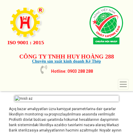
CÔNG TY TNHH HUY HOÀNG 288
Chuyên sản xuất kinh doanh Kệ Thép
Hotline: 0903 288 288
Açıq bazar əməliyyatları üzrə kəmiyyət parametrlərinə dair qərarlar
likvidliyin monitorinqi və proqnozlaşdırılması əsasında verilmişdir.
Profisitli dövlət büdcəsi şəraitində hökumət hesablarının dəyişiminin
bank sistemindəki likvidliyə azaldıcı təsirlərini nəzərə alaraq Mərkəzi
Bank sterilizasiya əməliyyatlarının həcmini azaltmışdır. Noyabr ayının