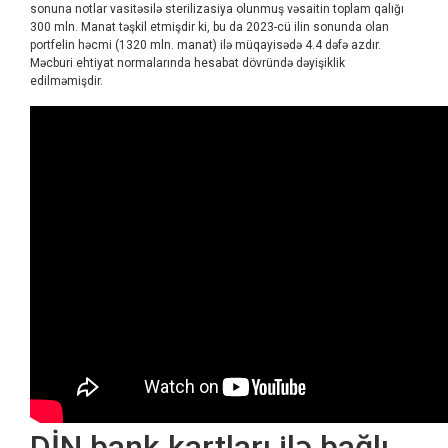
sonuna notlar vasitəsilə sterilizasiya olunmuş vəsaitin toplam qalığı
300 mln. Manat təşkil etmişdir ki, bu da 2023-cü ilin sonunda olan
portfelin həcmi (1320 mln. manat) ilə müqayisədə 4.4 dəfə azdır.
Məcburi ehtiyat normalarında hesabat dövründə dəyişiklik
edilməmişdir.
DİN bank kartları ilə bağlı