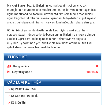
Mərkəzi Bankın bəzi tədbirlərinin ictimailəşdirilməsi pul siyasəti
mesajlarının ötürülməsinə müsbət təsir etmişdir. Media nümayəndələri
üçün maarifləndirici tədbirlər davam etdirilmişdir. Media mənsubları
üçün keçirilən təlimlər pul siyasəti qərarları, tədiyə balansı, pul siyasəti
alətləri, pul siyasətinin transmissiyası kimi mövzuları əhatə etmişdir.
Günün ikinci yarısında dostlarınızla keçirdiyiniz vaxt sizə ilham
verəcək. Şəxsi münasibətlərdə başqalarının fikirlərini də nəzərə almaq
vacibdir. Əgər qərarsızlıq içindəsinizsə, tələsməyin və diqqətlə
düşünün. İş həyatında yeni təkliflər ala bilərsiniz, amma bu təklifləri
qəbul etməzdən əvvəl hər tərəfli təhlil edin.
THỐNG KÊ
Đang online :
8
Lượt truy cập :
1881426
CÁC LOẠI KỆ THÉP
Kệ Pallet Flow Rack
Kệ Carton Flow Rack
Kệ Siêu Thị