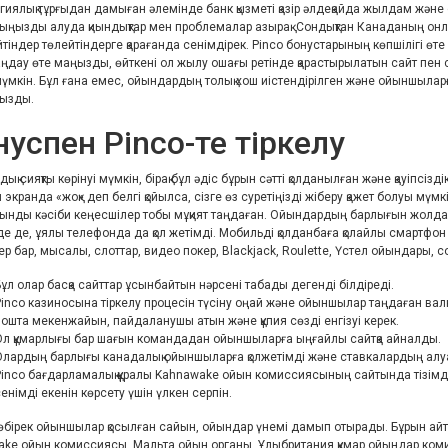
гиялық тұрғыдан дамыған әлемінде банк қызметі қазір әлдеқайда жылдам және
ыңызды алуда қиындықтар мен проблемалар азырақ. Сондықтан Канаданың онлай
тіндер төлейтіндерге қарағанда сенімдірек. Pinco бонустарының көпшілігі ө
ңдау өте маңызды, өйткені ол жылу ошағы ретінде қарастырылатын сайт пен с
үмкін. Бұл ғана емес, ойындардың толық хош иістендірілген және ойыншылар
ңызды.
нуспен Pinco-те тіркелу
дық сияқты көрінуі мүмкін, бірақ бұл әдіс бұрын сәтті қолданылған және қауіпсізд
л экранда «жоқ» деп белгі қойылса, сізге өз суретіңізді жіберу қажет болуы м
йынды кәсіби кеңесшілер тобы мұқият таңдаған. Ойындардың барлығын жолда
де де, ұялы телефонда да қол жетімді. Мобильді қолданбаға қолайлы смартфон
лер бар, мысалы, слоттар, видео покер, Blackjack, Roulette, Үстел ойындары, 
ұл олар басқа сайттар ұсынбайтын нәрсені табады дегенді білдіреді.
Pinco казиносына тіркелу процесін түсіну оңай және ойыншылар таңдаған вал
пошта мекенжайын, пайдаланушы атын және құпия сөзді енгізуі керек.
Ол құмарлығы бар шағын командадан ойыншыларға ыңғайлы сайтқа айналды.
Олардың барлығы канадалық ойыншыларға қолжетімді және ставкалардың алуа
Pinco бағдарламалық құралы Kahnawake ойын комиссиясының сайтында тізімде
енімді екенін көрсету үшін үлкен серпін.
көбірек ойыншылар қосылған сайын, ойындар үнемі дамып отырады. Бұрын ай
ke ойын комиссиясы, Мальта ойын органы, Ұлыбритания құмар ойындар коми