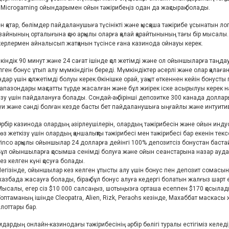
 Microgaming ойындарымен ойын тәжірибеңіз одан да жақсырақ болады.
 қатар, бөлімдер пайдаланушыға түсінікті және қысқаша тәжірибе ұсынатын ло
зайнының орталығына қою арқылы оларға қалай қарайтынының тағы бір мысал
ерлермен айналысып жатқанын түсінсе ғана казинода ойнауы керек.
кіндік 90 минут және 24 сағат ішінде қол жетімді және ол ойыншыларға та
лген бонус ұтып алу мүмкіндігін береді. Мүмкіндіктер әсерлі және олар қалағ
ндар үшін қолжетімді болуы керек.Өкінішке орай, уақыт өткеннен кейін бонусты
иапазондары мақсатты түрде жасалған және бұл жиірек іске асырылуы керек н
кізу үшін пайдалануға болады. Сондай-ақ бірінші депозитке 300 канада дол
и және сәнді болған кезде басты бет пайдаланушыға ыңғайлы және интуитив
Әрбір казинода олардың әзірлеушілерін, олардың тәжірибесін және ойын ин
өз жеткізу үшін олардың қаншалықты тәжірибесі мен тәжірибесі бар екенін те
Pinco арқылы ойыншылар 24 долларға дейінгі 100% депозитсіз бонустан баста
Бұл ойыншыларға қосымша сенімді болуға және ойын сеанстарына назар аудару
ез келген күні қосуға болады.
егізінде, ойыншылар кез келген ұтысты алу үшін бонус пен депозит сомасын 30 
жазбада жасауға болады, бірақ бұл бонус алуға кедергі болатын жалғыз шарт 
Мысалы, егер сіз $10 000 салсаңыз, шотыңызға орташа есеппен $170 қосылад
оптаманың ішінде Cleopatra, Alien, Rizk, Peraohs кезінде, Махаббат маскасы 
слоттары бар.
мдардың онлайн-казинодағы тәжірибесінің әрбір бөлігі туралы естігіміз келед