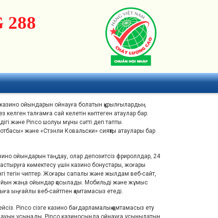
 288
ға казино ойындарын ойнауға болатын құрылғылардың
 келген талғамға сай келетін көптеген атаулар бар.
і және Pinco шолуы мұны сәтті деп тапты.
отбасы» және «Стэнли Ковальски» сияқты атаулары бар
ино ойындарын таңдау, олар депозитсіз фрироллдар, 24
алғастыруға көмектесу үшін казино бонустары, жоғары
гі тегін чиптер. Жоғары сапалы және жылдам веб-сайт,
н сайын жаңа ойындар қосылады. Мобильді және жұмыс
ыға ыңғайлы веб-сайтпен қамтамасыз етеді.
йсіз. Pinco сізге казино бағдарламалық қамтамасыз ету
ңдауын ұсынады. Pinco казиносында ойнауға ұсынылатын