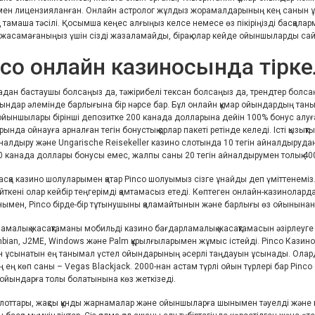
ен лицензияланған. Онлайн астролог жұлдыз жорамалдарының кең санын ұсын
 тамаша тәсілі. Қосымша кеңес алғыңыз келсе немесе өз пікіріңізді басқалармен 
т жасамағаныңыз үшін сізді жазаламайды, бірақ олар кейде ойыншыларды са
nco онлайн казиносында тіркел
адан бастаушы болсаңыз да, тәжірибелі тексан болсаңыз да, трендтер болсаң
йындар әлемінде барлығына бір нәрсе бар. Бұл онлайн құмар ойындардың тан
ойыншылары бірінші депозитке 200 канада долларына дейін 100% бонус алуға 
ында ойнауға арналған тегін бонустық қорлар пакеті ретінде келеді. Істі қызық
йналдыру және Ungarische Reisekeller казино слотында 10 тегін айналдыруд
0 канада доллары бонусы емес, жалпы саны 20 тегін айналдырумен толық 400 
басқа казино шолуларымен қатар Pinco шолуымыз сізге ұнайды деп үміттенеміз.
өйткені олар кейбір теңгерімді қамтамасыз етеді. Көптеген онлайн-казинолар
нымен, Pinco бірде-бір тұтынушыны қаламайтынын және барлығы өз ойынынан
амалық жасақтаманы мобильді казино бағдарламалық жасақтамасын әзірлеуге
mbian, J2ME, Windows және Palm құрылғыларымен жұмыс істейді. Pinco Кази
н ұсынатын ең танымал үстел ойындарының әсерлі таңдауын ұсынады. Олард
 ең көп саны – Vegas Blackjack. 2000-нан астам түрлі ойын түрлері бар Pinco 
ойындарға толы болатынына көз жеткізеді.
лоттары, жақсы құнды жарнамалар және ойыншыларға шынымен тәуелді және қы