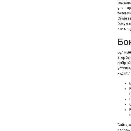
техноло
ұтыстар
төлемей
Ойын та
болуы м
өте ма
Бо
Бұл қиын
Егер бұ
әрбір о
үстелін
күдікті
Б
с
Сайтқа 
Kahnawa