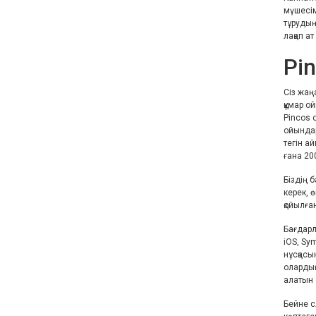
мүшесім
тұрудың
лақап а
Pi
Сіз жаң
құмар о
Pincos 
ойындар
тегін а
ғана 20
Біздің 
керек, 
қойылға
Бағдарл
iOS, Sy
нұсқасы
олардың
алатын 
Бейне с