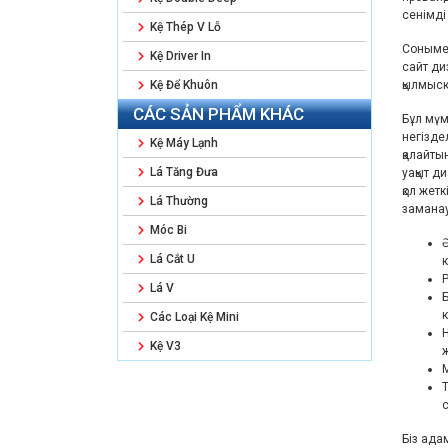
сенімді
Kệ Thép V Lỗ
Сонымен
Kệ Driver In
сайт ди
Kệ Để Khuôn
қылмыск
CÁC SẢN PHẨM KHÁC
Бұл мүм
негізде
Kệ Máy Lạnh
қалайты
Lá Tăng Đưa
уақыт д
қол жет
Lá Thường
заманау
Móc Bi
Lá Cắt U
к
Lá V
к
Các Loại Kệ Mini
Н
Kệ V3
Т
Біз ада