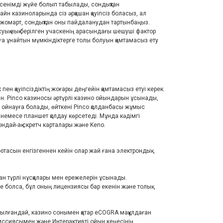
 сенімді жүйе болып табылады, сондықтан
н казиноларында сіз әрқашан қауіпсіз боласыз, ал
те жомарт, сондықтан оны пайдаланудан тартынбаңыз.
уық иық берілген учаскенің арасындағы шешуші фактор
ға ұнайтын мүмкіндіктерге толы болуын қамтамасыз ету
ік пен қауіпсіздіктің жоғары деңгейін қамтамасыз етуі керек.
үмкін. Pinco казиносы әртүрлі казино ойындарын ұсынады,
 ойнауға болады, өйткені Pinco қолданбасы жұмыс
 немесе планшет қолдау көрсетеді. Мұнда кәдімгі
сондай-ақ скретч карталары және Keno.
ютасын енгізгеннен кейін олар жай ғана электрондық
н түрлі нұсқалары мен ережелерін ұсынады.
 болса, бұл оның лицензиясы бар екенін және толық
тылғандай, казино сонымен қатар eCOGRA мақұлдаған
ссиясымен және Интерактивті ойын кеңесінің