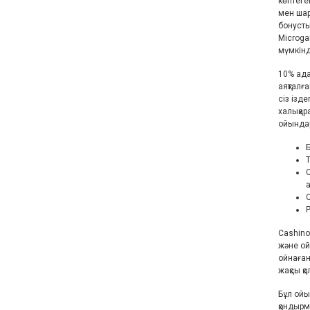
көптеге
мен шар
бонусты
Microga
мүмкінд
10% ада
аяқталғ
сіз ізд
халықар
ойында
P
Cashino
және ой
ойнаған
жақсы қо
Бұл ойы
қондырм