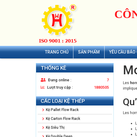
CÔN
TRANG CHỦ
SẢN PHẨM
YÊU CẦU BÁO 
Mo
THỐNG KÊ
Đang online :
7
Les
hor
Lượt truy cập :
1880505
implique
Qu’
CÁC LOẠI KỆ THÉP
Kệ Pallet Flow Rack
Les horm
Kệ Carton Flow Rack
L
Kệ Siêu Thị
L
L
Kệ Double Deep