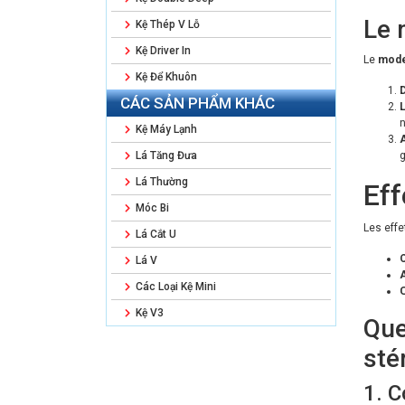
Le 
Kệ Thép V Lỗ
Kệ Driver In
Le
mode
Kệ Để Khuôn
D
CÁC SẢN PHẨM KHÁC
L
n
Kệ Máy Lạnh
A
Lá Tăng Đưa
g
Lá Thường
Eff
Móc Bi
Les effe
Lá Cắt U
C
Lá V
Các Loại Kệ Mini
Kệ V3
Que
sté
1. C