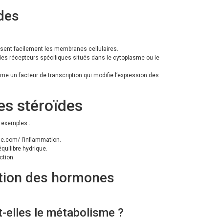
des
rsent facilement les membranes cellulaires.
t à des récepteurs spécifiques situés dans le cytoplasme ou le
 un facteur de transcription qui modifie l’expression des
es stéroïdes
 exemples :
que.com/
l’inflammation.
équilibre hydrique.
ction.
ction des hormones
-elles le métabolisme ?