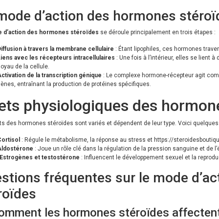
mode d’action des hormones stéroï
 d’action des hormones stéroïdes
se déroule principalement en trois étapes :
iffusion à travers la membrane cellulaire
: Étant lipophiles, ces hormones trave
iens avec les récepteurs intracellulaires
: Une fois à l’intérieur, elles se lien
oyau de la cellule.
ctivation de la transcription génique
: Le complexe hormone-récepteur agit comme
ènes, entraînant la production de protéines spécifiques.
ets physiologiques des hormon
ts des hormones stéroïdes sont variés et dépendent de leur type. Voici quelques
ortisol
: Régule le métabolisme, la réponse au stress et
https://steroidesbouti
Aldostérone
: Joue un rôle clé dans la régulation de la pression sanguine et de l’
Œstrogènes et testostérone
: Influencent le développement sexuel et la reprodu
stions fréquentes sur le mode d’a
roïdes
omment les hormones stéroïdes affectent