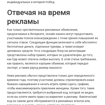
индивидуальных и интернет-побед.
Отвечая на время
рекламы
Как только чувствительные рекламные объявления,
предлагаемые в Интернете, онлайн казино могут предоставить
участникам полное вознаграждение с точки зрения повышения ее
сигнала ставок. Следующие функции включают в себя абсолютно
бесплатные деньги, отдельные турниры, а также возврат
денежных средств. Но в следующих бонусах регистрации
представлены набор правил, которые он удовлетворен до того,
как Гуру может отвлечь любую выплату. В этой статье требования,
как правило, являются хорошим объемом, который передал
эксперт, а также раунд размер оказался.
Ниже реклама обычно представлена ​​только для определенного
времени года, поэтому участники должны спроектировать ваше
бывшее наращивание и начать играть прямо здесь, графики,
чтобы максимизировать правление женщины. Кроме того, такие
предоставляются, требуется выбранный код, который он виден,
если вы хотите иметь право на маркетинг и рекламу. Фактический
код на самом деле обслуживается в рекламных агентах или,