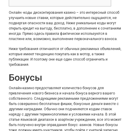
Онлайн -коды дисконтирования казино – это интересный способ
улучшить новые ставки, которые действительно ощущаются, не
подвергая опасности ваш доход. Ниже уникальные коды могут
открыть кредит на выгоду, бесплатно, в дополнение к сочетаниям
иногда. Прямо здесь правила фактически используются в
пластине или, возможно, выполнение первоначального взноса.
Ниже требования отличаются от обычных рекламных объявлений,
которые имеют тенденцию покупать как в мотор, а также
публикации.
И поэтому они еще один способ ограничить и
требования.
Бонусы
Онлайн-казино предоставляют количество бонусов для
привлечения нового бизнеса и начала бонуса верного вашего
собственного. Следующими рекламными предложениями могут
быть совершенно бесплатные фишки, бонусные деньги вместе с
другими наградами. Обычно они подчиняются кодам ставок
наряду с другими терминологиями и условиями начала. В этой
статье языковой диапазон в азартном учреждении, все это может
быть получено внутри оправдания бонус -азинов. Новые бонусы
тоже должны иметь участников, чтобы пойти с учетной записью