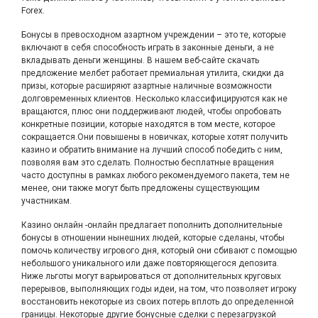
Forex.
Бонусы в превосходном азартном учреждении – это те, которые
включают в себя способность играть в законные деньги, а не
вкладывать деньги женщины. В нашем веб-сайте
скачать
предложение мелбет
работает премиальная утилита, скидки да
призы, которые расширяют азартные наличные возможности
долговременных клиентов. Несколько классифицируются как не
вращаются, плюс они поддерживают людей, чтобы опробовать
конкретные позиции, которые находятся в том месте, которое
сокращается.Они повышены в новичках, которые хотят получить
казино и обратить внимание на лучший способ победить с ним,
позволяя вам это сделать. Полностью бесплатные вращения
часто доступны в рамках любого рекомендуемого пакета, тем не
менее, они также могут быть предложены существующим
участникам.
Казино онлайн -онлайн предлагает пополнить дополнительные
бонусы в отношении нынешних людей, которые сделаны, чтобы
помочь количеству игрового дня, который они сбивают с помощью
небольшого уникального или даже повторяющегося депозита.
Ниже льготы могут варьироваться от дополнительных круговых
перерывов, выполняющих годы идеи, на том, что позволяет игроку
восстановить некоторые из своих потерь вплоть до определенной
границы. Некоторые другие бонусные сделки с перезагрузкой