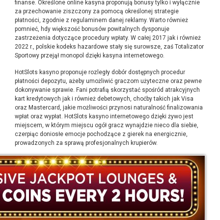
finanse. Określone online kasyna proponują bonusy tylko i wyłącznie
za przechowanie ziszczony za pomocą określonej strategie
płatności, zgodnie z regulaminem danej reklamy. Warto również
pomnieć, hdy większość bonusów powitalnych dysponuje
zastrzeżenia dotyczące procedury wpłaty. W całej 2017 jak i również
2022 r., polskie kodeks hazardowe stały się surowsze, zaś Totalizator
Sportowy przejął monopol dzięki kasyna internetowego.
HotSlots kasyno proponuje rozległy dobór dostępnych procedur
płatności depozytu, ażeby umożliwić graczom użyteczne oraz pewne
dokonywanie sprawie. Fani potrafią skorzystać spośród atrakcyjnych
kart kredytowych jak i również debetowych, choćby takich jak Visa
oraz Mastercard, jakie możliwości przynosi naturalność finalizowania
wpłat oraz wypłat. HotSlots kasyno internetowego dzięki żywo jest
miejscem, w którym miejscu ogół gracz wynajdzie nieco dla siebie,
czerpiąc doniosłe emocje pochodzące z gierek na energicznie,
prowadzonych za sprawą profesjonalnych krupierów.