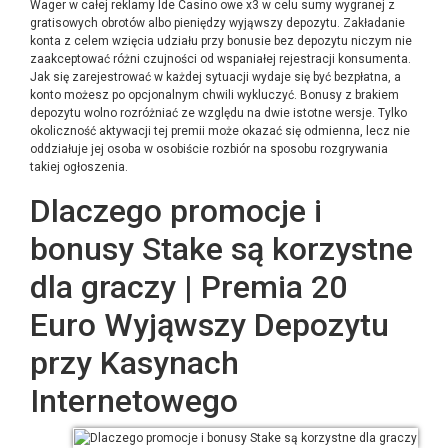
Wager w całej reklamy Ide Casino owe x3 w celu sumy wygranej z
gratisowych obrotów albo pieniędzy wyjąwszy depozytu. Zakładanie
konta z celem wzięcia udziału przy bonusie bez depozytu niczym nie
zaakceptować różni czujności od wspaniałej rejestracji konsumenta.
Jak się zarejestrować w każdej sytuacji wydaje się być bezpłatna, a
konto możesz po opcjonalnym chwili wykluczyć. Bonusy z brakiem
depozytu wolno rozróżniać ze względu na dwie istotne wersje. Tylko
okoliczność aktywacji tej premii może okazać się odmienna, lecz nie
oddziałuje jej osoba w osobiście rozbiór na sposobu rozgrywania
takiej ogłoszenia.
Dlaczego promocje i
bonusy Stake są korzystne
dla graczy | Premia 20
Euro Wyjąwszy Depozytu
przy Kasynach
Internetowego