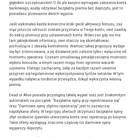
głębokim szczęściarzem!
O ile ale kasyno wymagało założenia konta
bankowego, ażeby odzyskać bezpłatny premia bez depozytu, jest to
posiadasz przeważnie dwóch wyjścia.
Jeśli wykonałeś każde konieczne kroki gwoli aktywacji bonusu, zaś
mąż jeszcze odrzucić została przyznana w Twoje konto, owe zawitaj
do sekcji promocji przy ustawieniach konta. Wówczas gdy nie ma
tam jakiejkolwiek informacji, owe starczy się skontaktować
pochodzące z obsadą kontrahenta. Wartość takiej propozycji wydaje
się być zróżnicowana, a jej działanie jest zależne tylko i wyłącznie od
momentu operatora. Czasem umożliwiają ponadprzeciętne możności
wyboru bonusów, a innym razem mogą mieć ogromne warunki
używania. Dlatego zachęcamy, żeby za każdym razem uważnie
przyjrzeć się regulaminowi wykorzystywania tychże żetonów. W tym
wypadku nabywca osobiście przesądza, dokąd wykorzysta własną
premię.
Dead or Alive posiada przystępną tabelę wypłat oraz jest znakomitym
automatem na początek. ”Bezpłatne spiny przy rejestrowania się”
oraz “Darmowe spiny zbytnio rejestrację” jest to zazwyczaj
napotykane oferty. W tego typu ofertach otrzymasz bezpłatne spiny
zbyt osobiście zjawisko utworzenia konta oraz rejestrację po kasynie.
Takie oferty występują znacznie częściej niż darmowe spiny
wyjąwszy depozytu.