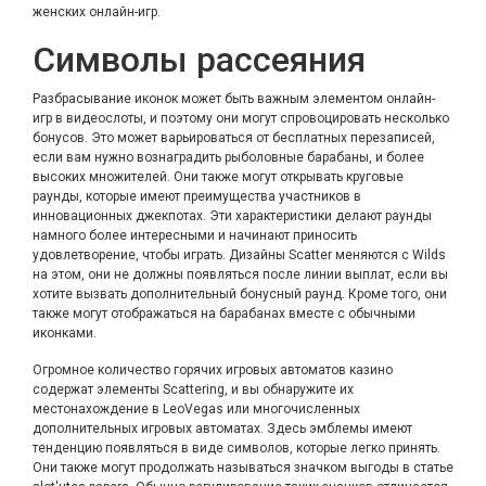
женских онлайн-игр.
Символы рассеяния
Разбрасывание иконок может быть важным элементом онлайн-
игр в видеослоты, и поэтому они могут спровоцировать несколько
бонусов. Это может варьироваться от бесплатных перезаписей,
если вам нужно вознаградить рыболовные барабаны, и более
высоких множителей. Они также могут открывать круговые
раунды, которые имеют преимущества участников в
инновационных джекпотах. Эти характеристики делают раунды
намного более интересными и начинают приносить
удовлетворение, чтобы играть. Дизайны Scatter меняются с Wilds
на этом, они не должны появляться после линии выплат, если вы
хотите вызвать дополнительный бонусный раунд. Кроме того, они
также могут отображаться на барабанах вместе с обычными
иконками.
Огромное количество горячих игровых автоматов казино
содержат элементы Scattering, и вы обнаружите их
местонахождение в LeoVegas или многочисленных
дополнительных игровых автоматах. Здесь эмблемы имеют
тенденцию появляться в виде символов, которые легко принять.
Они также могут продолжать называться значком выгоды в статье