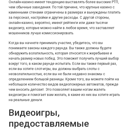
Онлайн-казино имеют тенденцию выставлять более высокие РТП,
чем обычные заведения. По той причине, что крупные казино с
каменными стенами ограничены в размерах и вынуждены платить
за персонал, настройки и другие расходы. С другой стороны,
онлайн-казино, вероятно, имеют рейтинги или даже тысячи
видеоигр, которые можно найти в любое время, что заставляет
мошенников лучше комиссионировать.
Когда вы начнете принимать участие, убедитесь, что вы
понимаете законы каждого раунда. Вы также должны будете
обнаружить волатильность, которая относится к жеребьевке и
начать размер новых побед. Это поможет получить лучший выбор
вокруг того, в каком раунде испытать. Если вы также первый раз,
если вы хотите слот-игры, вы должны выбрать слоты с
неоволатильностью, если вы не были недавно знакомы с
определением большой разницы. Кроме того, вы можете пойти на
небольшое количество видов видеопокерных автоматов, прежде
чем вносить депозит. Это позволяет вашим ногам жалеть
видеоигры и помогает вам желать, в какие из них вы хотите играть
на реальные деньги.
Видеоигры,
предоставляемые