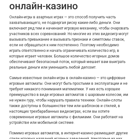
онлайн-казино
Онлайн-игры в азартных играх — это способ получить часть
захватывающего, не подвергая риску какие-либо деньги. Они
включают ряд тем и начинают игровую механику, чтобы очаровать
участников всех соревнований. Но многие из этих видеоигр могут
вызывать привыкание и вызывать признаки и симптомы ставок,
если не обращаться к ним постепенно. Поэтому необходимо
играть ответственно и начать ограничивать количество игр, в
которые играет человек. Большое количество игорных домов
обеспечивают безопасный поток, который мешает вам выиграть
реальные деньги или уменьшить любой депозит.
Самые известные онлайн-игры в онлайн-казино — это цифровые
игровые автоматы. Они могут быть простыми в эксплуатации и не
требуют никакого понимания математики. У них есть хорошее
преимущество в виде игровых автоматов с шаровым колесом, им
не нужен гуру, чтобы нарушать правила техники. Онлайн-слоты
также доступны в большинстве тем или шаблонов и стилей, в
настоящих трехбарабанных видеоиграх, если вы хотите
современные игровые автоматы с фильмами. Они работают на
устройстве или мобильной системе.
Помимо игровых автоматов, в интернет-казино размещают другие
стили игровых названий игорных заведений. Некоторые из них,