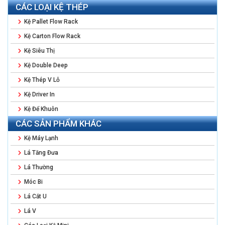
CÁC LOẠI KỆ THÉP
Kệ Pallet Flow Rack
Kệ Carton Flow Rack
Kệ Siêu Thị
Kệ Double Deep
Kệ Thép V Lỗ
Kệ Driver In
Kệ Để Khuôn
CÁC SẢN PHẨM KHÁC
Kệ Máy Lạnh
Lá Tăng Đưa
Lá Thường
Móc Bi
Lá Cắt U
Lá V