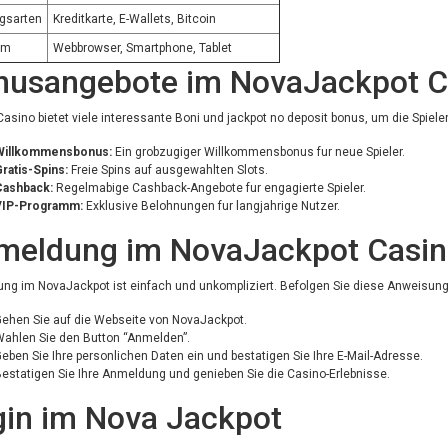
gsarten
Kreditkarte, E-Wallets, Bitcoin
rm
Webbrowser, Smartphone, Tablet
nusangebote im NovaJackpot C
asino bietet viele interessante Boni und
jackpot no deposit bonus
, um die Spiele
Willkommensbonus:
Ein grobzugiger Willkommensbonus fur neue Spieler.
ratis-Spins:
Freie Spins auf ausgewahlten Slots.
Cashback:
Regelmabige Cashback-Angebote fur engagierte Spieler.
VIP-Programm:
Exklusive Belohnungen fur langjahrige Nutzer.
meldung im NovaJackpot Casi
ng im NovaJackpot ist einfach und unkompliziert. Befolgen Sie diese Anweisunge
ehen Sie auf die Webseite von NovaJackpot.
ahlen Sie den Button “Anmelden”.
eben Sie Ihre personlichen Daten ein und bestatigen Sie Ihre E-Mail-Adresse.
estatigen Sie Ihre Anmeldung und genieben Sie die Casino-Erlebnisse.
gin im Nova Jackpot