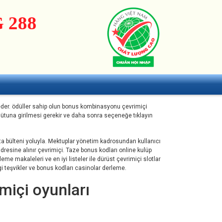
 288
eder. ödüller sahip olun bonus kombinasyonu çevrimiçi
ütuna girilmesi gerekir ve daha sonra seçeneğe tıklayın
a bülteni yoluyla. Mektuplar yönetim kadrosundan kullanıcı
esine alınır çevrimiçi. Taze bonus kodları online kulüp
me makaleleri ve en iyi listeler ile dürüst çevrimiçi slotlar
gi teşvikler ve bonus kodları casinolar derleme.
miçi oyunları