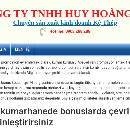
G TY TNHH HUY HOÀNG
Chuyên sản xuất kinh doanh Kệ Thép
Hotline: 0903 288 288
GIÁ
LIÊN HỆ
.
 promosyon eylemleri ek olarak, kumar kuruluşu AbeBet yan promosyonlar teklif 
e yardımıyla izin verilebilir. sembollerden benzersiz bir kombinasyon sağlanan s
hediye hakkında Bilgi özeti oyun profilinizde yansıtılacak.
i bonus kodu
https://fourgreatinventions.com/
bugün itibariyle muhtemelen e-post
an hesap oluşturma sırasında merkezi web kaynağı üzerinde gönderilen e-posta adr
an tanıtılır ve sosyal ağlarda veya haberleşme programlarında. Ek olarak, site incele
bonus kodlarını göz atmanız değerlidir. Böyle çevrimiçi siteler sürekli yenileme bil
 kumarhanede bonuslarda çevri
inleştirirsiniz