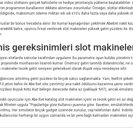
r video slotlarını gerçek bahislerle ve hediye jetonlarıyla yükleme başlatabilirler
n programının kurallarının dikkate alınması zorunludur. Örneğin, slotlar etkinleştiri
kildiğinde, maksimum ödeme miktarı sık sık x10’u daha fazla veya daha yüksek o
nuslar bir bonus hesabına alınır. Bir kumar kaynağından çekilmek AbeBet nakit kaz
ereklilik bahis, oyuncu fırsat verilecek slot makineleri yüksek getiri yüzdesi ile. B
r.
is gereksinimleri slot makineleri
yesi slotlarda satıcılar tarafından uygulanır. Bu parametre oyun kulübü yönetimi
projesinde münhasıran lisanslı kumar. Önemsiz getiri tanıtıldı dolandırıcılar, ne
e makineler teorik getiri seviyesi geleneksel olarak düşük veya neredeyse sıfır.
lencesi artırılmış getiri yüzdesi ile birçok satıcı sağlanmakta. Yani, NetEnt şirke
0 jeton bahis ile Abe Bet site çevrimiçi ana nakit ödülüunu kazanma şansı vardır v
zdesi Büyük Kötü Kurt belirgin derecede daha az (yaklaşık %97), ancak emülatör 
iskli oyuncular için Abe Bet katalog slot makineleri içerir ve teorik getiri en az deği
k filtreleri uygula “Popülerliğe göre Kullanıcı puanına göre. İlaveten, emülatörlerd
dırılmış. Her simülatör birçok gadget üzerinde sunulur, cep telefonları dahil. İndiri
kullanıcılar herhangi bir uygun zamanda ve bir yere bağlı kalmadan makineleri 