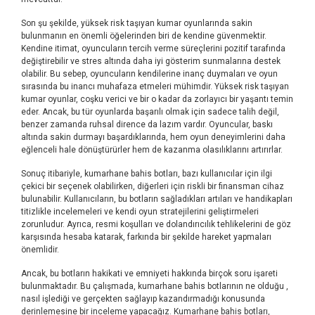
Son şu şekilde, yüksek risk taşıyan kumar oyunlarında sakin
bulunmanın en önemli öğelerinden biri de kendine güvenmektir.
Kendine itimat, oyuncuların tercih verme süreçlerini pozitif tarafında
değiştirebilir ve stres altında daha iyi gösterim sunmalarına destek
olabilir. Bu sebep, oyuncuların kendilerine inanç duymaları ve oyun
sırasında bu inancı muhafaza etmeleri mühimdir. Yüksek risk taşıyan
kumar oyunlar, coşku verici ve bir o kadar da zorlayıcı bir yaşantı temin
eder. Ancak, bu tür oyunlarda başarılı olmak için sadece talih değil,
benzer zamanda ruhsal dirence da lazım vardır. Oyuncular, baskı
altında sakin durmayı başardıklarında, hem oyun deneyimlerini daha
eğlenceli hale dönüştürürler hem de kazanma olasılıklarını artırırlar.
Sonuç itibariyle, kumarhane bahis botları, bazı kullanıcılar için ilgi
çekici bir seçenek olabilirken, diğerleri için riskli bir finansman cihaz
bulunabilir. Kullanıcıların, bu botların sağladıkları artıları ve handikapları
titizlikle incelemeleri ve kendi oyun stratejilerini geliştirmeleri
zorunludur. Ayrıca, resmi koşulları ve dolandırıcılık tehlikelerini de göz
karşısında hesaba katarak, farkında bir şekilde hareket yapmaları
önemlidir.
Ancak, bu botların hakikati ve emniyeti hakkında birçok soru işareti
bulunmaktadır. Bu çalışmada, kumarhane bahis botlarının ne olduğu ,
nasıl işlediği ve gerçekten sağlayıp kazandırmadığı konusunda
derinlemesine bir inceleme yapacağız. Kumarhane bahis botları,