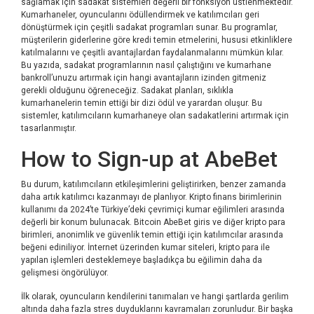
sağlamak için sadakat sistemleri değerli bir fonksiyon üstlenmektedir.
Kumarhaneler, oyuncularını ödüllendirmek ve katılımcıları geri
dönüştürmek için çeşitli sadakat programları sunar. Bu programlar,
müşterilerin giderlerine göre kredi temin etmelerini, hususi etkinliklere
katılmalarını ve çeşitli avantajlardan faydalanmalarını mümkün kılar.
Bu yazıda, sadakat programlarının nasıl çalıştığını ve kumarhane
bankroll’unuzu artırmak için hangi avantajların izinden gitmeniz
gerekli olduğunu öğreneceğiz. Sadakat planları, sıklıkla
kumarhanelerin temin ettiği bir dizi ödül ve yarardan oluşur. Bu
sistemler, katılımcıların kumarhaneye olan sadakatlerini artırmak için
tasarlanmıştır.
How to Sign-up at AbeBet
Bu durum, katılımcıların etkileşimlerini geliştirirken, benzer zamanda
daha artık katılımcı kazanmayı de planlıyor. Kripto finans birimlerinin
kullanımı da 2024’te Türkiye’deki çevrimiçi kumar eğilimleri arasında
değerli bir konum bulunacak. Bitcoin
AbeBet giris
ve diğer kripto para
birimleri, anonimlik ve güvenlik temin ettiği için katılımcılar arasında
beğeni ediniliyor. İnternet üzerinden kumar siteleri, kripto para ile
yapılan işlemleri desteklemeye başladıkça bu eğilimin daha da
gelişmesi öngörülüyor.
İlk olarak, oyuncuların kendilerini tanımaları ve hangi şartlarda gerilim
altında daha fazla stres duyduklarını kavramaları zorunludur. Bir başka