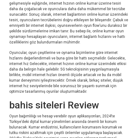
gelişmesiyle eşliğinde, internet hızının online kumar üzerine tesiri
daha da çoğalacak ve oyunculara daha daha mükemmel bir tecrübe
sunacaktır. Sonuç olarak, internet bağlantının online kumar üzerindeki
tesiri, oyuncuların tecrübelerini doğru etkileyen bir bileşendir. Çabuk ve
emniyetli bir internet ilişkisi, oyunseverlerin oyun flow’unu duraksız bir
şekilde sürdürmelerine imkan tanır. Bu sebep ile, online kumar oyun
oynamayı hesaplayan oyuncuların, internet bağlantı hızlarını ve hattı
özelliklerini göz bulundurmaları mühimdir.
Oyuncular, oyun çeşitlerine ve oynama biçimlerine göre internet
hızlarını değerlendirmeli ve buna göre bir hattı seçmelidir. Gelecekte,
internet hız Gelecekte, internet hızının online kumar üzerindeki etkisi
daha da belirgin hale gelebilir. 5G teknolojisinin yaygınlaşmasıyla
birlikte, mobil internet hızları önemli ölçüde artacak ve bu da mobil
kumar deneyimini iyileştirecektir. Örnek olarak, birkaç siteler, düşük
internet hız seviyelerinde bile sorunsuz bir yaşantı sunmak için
optimize tasarlanmış oyunlar oluşturmaktadır.
bahis siteleri Review
Oyun bağımlılığı ve hesap verebilir oyun aplikasyonları, 2024’te
Türkiye’deki dijital kumar yönelimleri arasında önemli bir konum
bulunacak. Kumar endüstrisi, kullanıcıların korumasını korumak ve
tutku riskini azaltmak için çeşitli önlemler uygulamaya başlayacak.