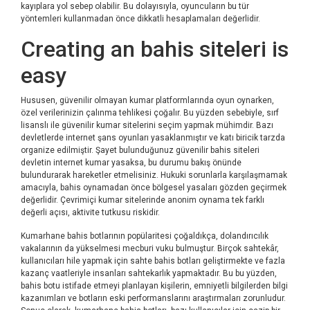
kayıplara yol sebep olabilir. Bu dolayısıyla, oyuncuların bu tür
yöntemleri kullanmadan önce dikkatli hesaplamaları değerlidir.
Creating an bahis siteleri is
easy
Hususen, güvenilir olmayan kumar platformlarında oyun oynarken,
özel verilerinizin çalınma tehlikesi çoğalır. Bu yüzden sebebiyle, sırf
lisanslı ile güvenilir kumar sitelerini seçim yapmak mühimdir. Bazı
devletlerde internet şans oyunları yasaklanmıştır ve katı biricik tarzda
organize edilmiştir. Şayet bulunduğunuz
güvenilir bahis siteleri
devletin internet kumar yasaksa, bu durumu bakış önünde
bulundurarak hareketler etmelisiniz. Hukuki sorunlarla karşılaşmamak
amacıyla, bahis oynamadan önce bölgesel yasaları gözden geçirmek
değerlidir. Çevrimiçi kumar sitelerinde anonim oynama tek farklı
değerli açısı, aktivite tutkusu riskidir.
Kumarhane bahis botlarının popülaritesi çoğaldıkça, dolandırıcılık
vakalarının da yükselmesi mecburi vuku bulmuştur. Birçok sahtekâr,
kullanıcıları hile yapmak için sahte bahis botları geliştirmekte ve fazla
kazanç vaatleriyle insanları sahtekarlık yapmaktadır. Bu bu yüzden,
bahis botu istifade etmeyi planlayan kişilerin, emniyetli bilgilerden bilgi
kazanımları ve botların eski performanslarını araştırmaları zorunludur.