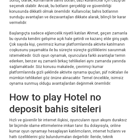
Sonuç olarak, kumarhane bahis botları, bazı kullanıcılar için cazip bir
seçenek olabilir. Ancak, bu botların gerçekliği ve güvenilirliği
konusunda dikkatli olmak önemlidir. Kullanıcılar, bahis botlarının
sunduğu avantajları ve dezavantajları dikkate alarak, bilinçli bir karar
vermelidir.
Başlangıçta sadece eğlencelik niyetli katılan Ahmet, geçen zamanla
bu oyunda kendini gelişime açık hale getirdi ve kazanç elde giriş yaptı.
Çok sayıda kişi, çevrimsiz kumar platformlarında aktivite katılmanın
coşkusunu yaşamakta ile bu süreçte süreçte gizliliklerini savunmak
istemektedir. Gizli oyun oynamak, oyunculara farklı avantajlar temin
ederken, benzer eş zamanlı birkaç tehlikeleri aynı zamanda yanında
sağlamaktadır. Söz konusu makalede, çevrimiçi kumar
platformlarında gizli şeklinde aktivite oynama ipuçları, püf noktaları ile
mümkün tehlikeleri göz önüne alınacaktır. Temel öncelikle, isimsiz
oynama sunmuş olduğu avantajlardan değinmek önemlidir.
How to play Hotel no
deposit bahis siteleri
Hızlı ve güvenilir bir internet ilişkisi, oyuncuların oyun akışını duraksız
bir biçimde idame ettirmelerine imkan tanır. Bu dolayısıyla, online
kumar oyun oynamayı hesaplayan katılımcıların, internet hızlarını ve
hattı özelliklerini göz bulundurmaları değerlidir. İleride, teknik