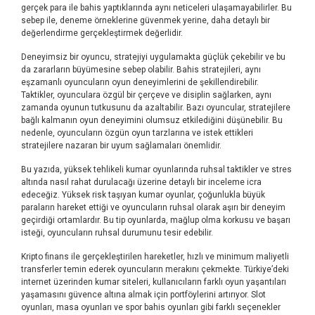
gerçek para ile bahis yaptıklarında aynı neticeleri ulaşamayabilirler. Bu
sebep ile, deneme örneklerine güvenmek yerine, daha detaylı bir
değerlendirme gerçekleştirmek değerlidir.
Deneyimsiz bir oyuncu, stratejiyi uygulamakta güçlük çekebilir ve bu
da zararların büyümesine sebep olabilir. Bahis stratejileri, aynı
eşzamanlı oyuncuların oyun deneyimlerini de şekillendirebilir.
Taktikler, oyunculara özgül bir çerçeve ve disiplin sağlarken, aynı
zamanda oyunun tutkusunu da azaltabilir. Bazı oyuncular, stratejilere
bağlı kalmanın oyun deneyimini olumsuz etkilediğini düşünebilir. Bu
nedenle, oyuncuların özgün oyun tarzlarına ve istek ettikleri
stratejilere nazaran bir uyum sağlamaları önemlidir.
Bu yazıda, yüksek tehlikeli kumar oyunlarında ruhsal taktikler ve stres
altında nasıl rahat durulacağı üzerine detaylı bir inceleme icra
edeceğiz. Yüksek risk taşıyan kumar oyunlar, çoğunlukla büyük
paraların hareket ettiği ve oyuncuların ruhsal olarak aşırı bir deneyim
geçirdiği ortamlardır. Bu tip oyunlarda, mağlup olma korkusu ve başarı
isteği, oyuncuların ruhsal durumunu tesir edebilir.
Kripto finans ile gerçekleştirilen hareketler, hızlı ve minimum maliyetli
transferler temin ederek oyuncuların merakını çekmekte. Türkiye’deki
internet üzerinden kumar siteleri, kullanıcıların farklı oyun yaşantıları
yaşamasını güvence altına almak için portföylerini artırıyor. Slot
oyunları, masa oyunları ve spor bahis oyunları gibi farklı seçenekler