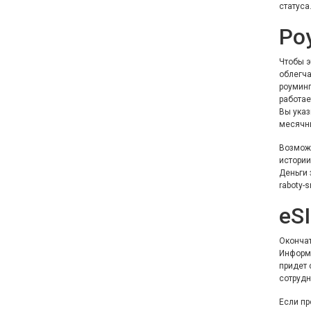
статуса
Ро
Чтобы э
облегча
роуминг
работае
Вы указ
месячн
Возможн
истории
Деньги 
raboty-s
eS
Окончат
Информа
придет 
сотрудн
Если пр