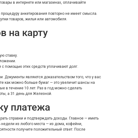
 товары в интернете или магазинах, оплачивайте
ть процедуру анкетирования повторно не имеет смысла.
упки товаров, жилья или автомобиля.
в на карту
ую ставку.
иложении.
и с помощью этих средств уплачивают долг.
ии. Документы являются доказательством того, что у вас
те как можно больше бумаг — это увеличит шансы на
ые в течение 10 лет. Раз в год можно сделать
рты, а 31 день для Железной.
ку платежа
рать справки и подтверждать доходы. Главное — иметь
 недели из любого места — из дома, кофейни,
роятности получите положительный ответ. После