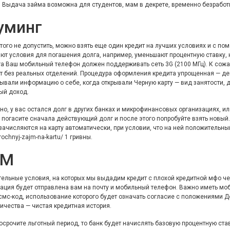
. Выдача займа возможна для студентов, мам в декрете, временно безработн
уминг
того не допустить, можно взять еще один кредит на лучших условиях и с по
ют условия для погашения долга, например, уменьшают процентную ставку,
а Ваш мобильный телефон должен поддерживать сеть 3G (2100 МГц). К сожал
т без реальных отделений. Процедура оформления кредита упрощенная — день
ывали информацию о себе, когда открывали Черную карту — вид занятости, 
ый доход.
о, у вас остался долг в других банках и микрофинансовых организациях, и
 погасите сначала действующий долг и после этого попробуйте взять новый. 
зачисляются на карту автоматически, при условии, что на ней положительны
rochnyj-zajm-na-kartu/
1 гривны.
IM
ельные условия, на которых мы выдадим кредит с плохой кредитной
мфо че
ция будет отправлена вам на почту и мобильный телефон. Важно иметь моб
смс-код, использование которого будет означать согласие с положениями Д
ичества — чистая кредитная история.
осрочите льготный период, то банк будет начислять базовую процентную ста