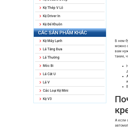
Kệ Thép V Lỗ
Kệ Driver In
Kệ Để Khuôn
CÁC SẢN PHẨM KHÁC
Kệ Máy Lạnh
В нем б
можно с
Lá Tăng Đưa
вам нуж
такие, 
Lá Thường
Móc Bi
Lá Cắt U
и
Lá V
Các Loại Kệ Mini
По
Kệ V3
кр
А если 
автомат