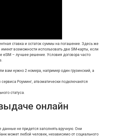
ентная ставка и остаток суммы на погашение. Здесь же
 имеют возможности использовать две SIM-карты, если
ае eSIM – лучшее решение. Условия договора часто
в.
ли вам нужно 2 номера, например один грузинский, а
и сервиса Роуминг, атвоматически подключаются
ьного статуса.
 выдаче онлайн
е данные не придется заполнять вручную. Они
обанк может любой человек, независимо от социального