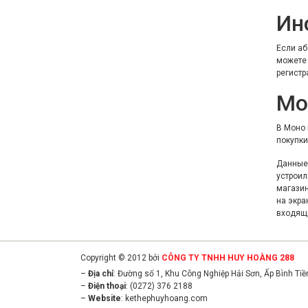
Ин
Если аб
можете 
регистр
Мо
В Моно 
покупки
Данные 
устроил
магазин
на экра
входящи
Copyright © 2012 bởi
CÔNG TY TNHH HUY HOÀNG 288
–
Địa chỉ
: Đường số 1, Khu Công Nghiệp Hải Sơn, Ấp Bình Ti
–
Điện thoại
: (0272) 376 2188
–
Website
:
kethephuyhoang.com