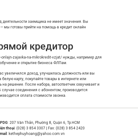
од деятельности заемщика не имеет значения. Вы
— мы готовы прийти на помощь в
кредит онлайн
рямой кредитор
r-onlajn-zajavka-na-mikrokredit-vzjat/
нужды, например для
 обучение и открытие бизнеса ФЛПам.
ас увеличился доход, улучшилась должность или вы
 белую карту, покупайте товары в интернете или
 на решение. После набора, автоответчик озвучивает и
 В случае соединения с абонентом, производится
оизводится оплата стоимости звонка.
VPDG
: 207 Văn Thân, Phường 8, Quận 6, Tp.HCM
iện thoại
: (028) 3 854 3307 | Fax: (028) 3 854 2420
mail
:
kethephuyhoang@yahoo.com.vn