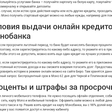
Пользуйтесь услугами банка — получайте зарплату на белую карту, покупайте
коммуналку и открывайте депозиты.
В случае, если истек срок действия карты или есть другие кредиты, проходи
В Моно получить стартовый кредит можно на любые нужды, например для пок
ловия выдачи онлайн кредито
нобанка
Если просрочите льготный период, то банк будет начислять базовую процентн
Поэтому, если зарегистрируетесь по какому-либо адресу, то укажите его в пр
Чтобы этого не допустить, можно взять еще один кредит на лучших условиях 
, если зарегистрируетесь по какому-либо адресу, то укажите его в приложен
стоянный источник дохода и вы сможете вовремя погасить долг. Предоставь
Проверить историю в режиме онлайн можно на сайте Бюро. Там хранятся данн
ный запрос. Беспроцентный срок в Моно 62 дня для Черной и Платиновой ка
оценты и штрафы за просроч
 личного мобильного телефона. Не нужно посещать офлайн отделения, соби
 сеть, карту Mono и мобильный телефон. Оформить займ можно в любой день
ного такси и пр. Решив взять кредит на карту Монобанка, вы с 98% долей ве
ации у вас появится доступ к личному кабинету.