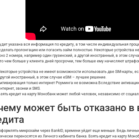
удет указана вся информация по кредиту, в том числе индивидуальная проц
делать пролонгацию или погасить займ полностью. Некоторые устройства не
но 2 номера, например один грузинский, а другой иностранный, в этом случ
что чем больше у клиента дней просрочки, тем больше ему начисляют штрафо
Некоторые устройства не имеют возможности использовать две SIM-карты, ес
другой иностранный, в этом случае eSIM – лучшее решение.
Активировация только интернет Роуминга не возможна.Вследствие активаци
нтернет, звонки и SMS.
Взять кредит на карту Монобанк может любой человек, независимо от социал
чему может быть отказано в
едита
оформлять микрозайм через BankID, времени уйдет еще меньше. Ведь личны
ически переносятся из Личного кабинета банка. Взять кредит на карту Мон