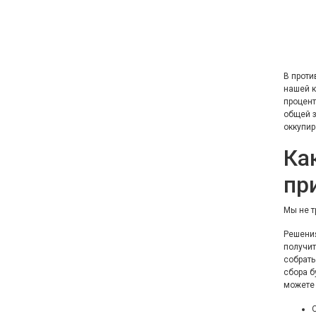
В проти
нашей к
процент
общей з
оккупир
Ка
пр
Мы не т
Решения
получит
собрать
сбора б
можете 