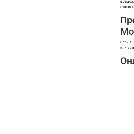
возможн
нужно т
Пр
Мо
Если вы
или ест
Он