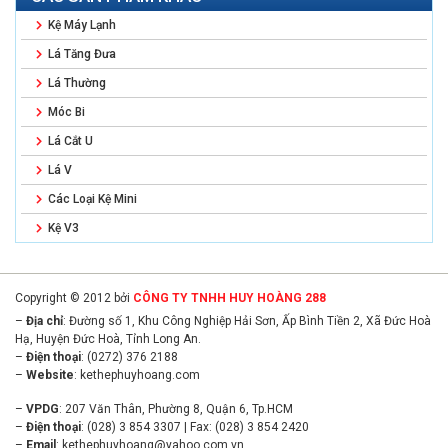
Kệ Máy Lạnh
Lá Tăng Đưa
Lá Thường
Móc Bi
Lá Cắt U
Lá V
Các Loại Kệ Mini
Kệ V3
Copyright © 2012 bởi
CÔNG TY TNHH HUY HOÀNG 288
–
Địa chỉ
: Đường số 1, Khu Công Nghiệp Hải Sơn, Ấp Bình Tiền 2, Xã Đức Hoà
Hạ, Huyện Đức Hoà, Tỉnh Long An.
–
Điện thoại
: (0272) 376 2188
–
Website
:
kethephuyhoang.com
–
VPDG
: 207 Văn Thân, Phường 8, Quận 6, Tp.HCM
–
Điện thoại
: (028) 3 854 3307 | Fax: (028) 3 854 2420
–
Email
:
kethephuyhoang@yahoo.com.vn