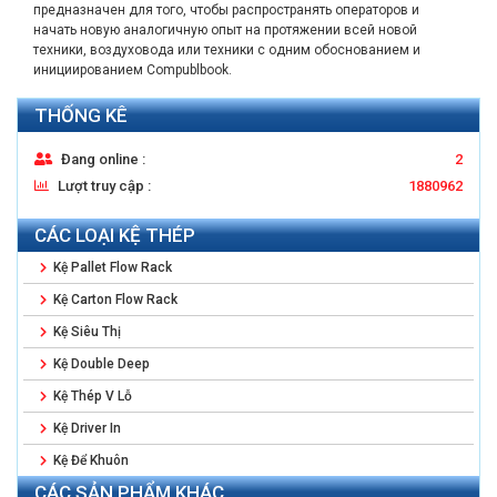
предназначен для того, чтобы распространять операторов и
начать новую аналогичную опыт на протяжении всей новой
техники, воздуховода или техники с одним обоснованием и
инициированием Compublbook.
THỐNG KÊ
Đang online :
2
Lượt truy cập :
1880962
CÁC LOẠI KỆ THÉP
Kệ Pallet Flow Rack
Kệ Carton Flow Rack
Kệ Siêu Thị
Kệ Double Deep
Kệ Thép V Lỗ
Kệ Driver In
Kệ Để Khuôn
CÁC SẢN PHẨM KHÁC