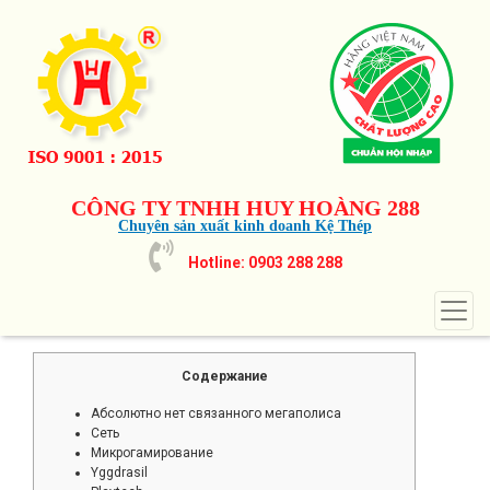
CÔNG TY TNHH HUY HOÀNG 288
Chuyên sản xuất kinh doanh Kệ Thép
Hotline: 0903 288 288
Содержание
Абсолютно нет связанного мегаполиса
Сеть
Микрогамирование
Yggdrasil