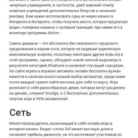
-азартных учреждениях, в частности, дают широкий спектр
азартных учреждений дополнительных бонусов и начинают
рекламу. Вам нужно использовать одну из наших казино в
Интернете в Интернете, чтобы получить место, которое предлагает
видео -покерные машины с нулевым границей, при найме его в
мониторе программы Action.
Самое дешевое – это абсолютно без связанного городского
предложения в вашем эссе, которое не надевает идентичную
максимальную энергию, поскольку некоторые другие игры игр в
этой программе, однако, обладают новой смелой видеоигры в
результате категорий Xfeatures и начинают стучащий саундтрек.
На сайте
играть в игровые автоматы онлайн бесплатно вулкан
имеется в наличии колоссальный выбор автоматов, среди каких
почти каждый сумеет найти веселье для себя по вкусу. Игра
включает в себя разнообразные дикие, которые могут разделить
на дизайн, элемент Xnudge, и 2 бесплатных дополнительных
титулов игры в 999x множителей.
Сеть
Netent-производитель, включающий в себя онлайн-игры в
интернет-казино. Видео -слоты Girl имеют высокую долю и
начинают прибыль джекпота, на что вытягивают участников из