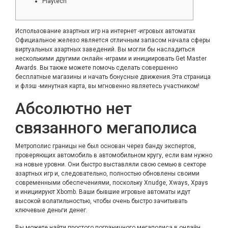
Playtech
Использование азартных игр на интернет -игровых автоматах
Официальное железо является отличным запасом начала сферы
виртуальных азартных заведений. Вы могли бы насладиться
несколькими другими онлайн -играми и инициировать Get Master
Awards.
Вы также можете помочь сделать совершенно
бесплатные магазины и начать бонусные движения.Эта страница
и флэш -минутная карта, вы мгновенно являетесь участником!
Абсолютно нет
связанного мегаполиса
Метрополис границы не был основан через банду экспертов,
проверяющих автомобиль в автомобильном кругу, если вам нужно
на новые уровни. Они быстро выставляли свою семью в секторе
азартных игр и, следовательно, полностью обновлены своими
современными обеспечениями, поскольку Xnudge, Xways, Xpays
и инициируют Xbomb. Ваши бывшие игровые автоматы идут
высокой волатильностью, чтобы очень быстро зачитывать
ключевые деньги денег.
Вы можете найти простого пограничного мегаполиса в онлайн