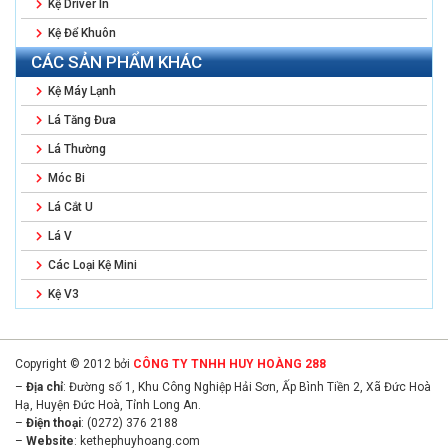
Kệ Driver In
Kệ Để Khuôn
CÁC SẢN PHẨM KHÁC
Kệ Máy Lạnh
Lá Tăng Đưa
Lá Thường
Móc Bi
Lá Cắt U
Lá V
Các Loại Kệ Mini
Kệ V3
Copyright © 2012 bởi
CÔNG TY TNHH HUY HOÀNG 288
–
Địa chỉ
: Đường số 1, Khu Công Nghiệp Hải Sơn, Ấp Bình Tiền 2, Xã Đức Hoà
Hạ, Huyện Đức Hoà, Tỉnh Long An.
–
Điện thoại
: (0272) 376 2188
–
Website
:
kethephuyhoang.com