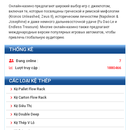
Онлайн-казино предлагают широкий выбор игр с джекпотом,
включая те, которые посвящены греческой и римской мифологии
(Kronos Unleashed, Zeus II), историческим личностям (Napoleon &
Josephine) и даже немного дальневосточной удаче (Fu Dao Le и
Endless Treasure). Многие онлайн-казино также предлагают
международные версии популярных игровых автоматов, чтобы
привлечь глобальную аудиторию.
THỐNG KÊ
Đang online :
7
Lượt truy cập :
1880466
CÁC LOẠI KỆ THÉP
Kệ Pallet Flow Rack
Kệ Carton Flow Rack
Kệ Siêu Thị
Kệ Double Deep
Kệ Thép V Lỗ