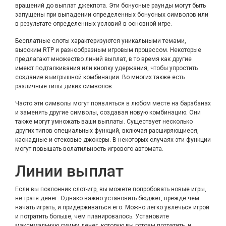
вращений до выплат джекпота. Эти бонусные раунды могут быть
запущены при выпадении определенных бонусных символов или
в результате определенных условий в основной игре.
Бесплатные слоты характеризуются уникальными темами,
высоким RTP и разнообразным игровым процессом. Некоторые
предлагают множество линий выплат, в то время как другие
имеют подталкивания или кнопку удержания, чтобы упростить
создание выигрышной комбинации. Во многих также есть
различные типы диких символов.
Часто эти символы могут появляться в любом месте на барабанах
и заменять другие символы, создавая новую комбинацию. Они
также могут умножать ваши выплаты. Существует несколько
других типов специальных функций, включая расширяющиеся,
каскадные и стековые джокеры. В некоторых случаях эти функции
могут повышать волатильность игрового автомата.
Линии выплат
Если вы поклонник слот-игр, вы можете попробовать новые игры,
не тратя денег. Однако важно установить бюджет, прежде чем
начать играть, и придерживаться его. Можно легко увлечься игрой
и потратить больше, чем планировалось. Установите
максимальную сумму денег, которую вы готовы потратить, и