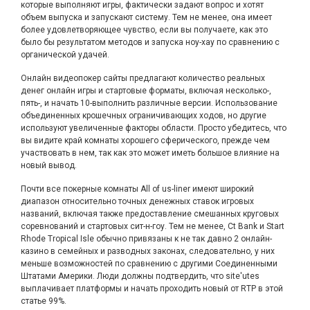
которые выполняют игры, фактически задают вопрос и хотят
объем выпуска и запускают систему. Тем не менее, она имеет
более удовлетворяющее чувство, если вы получаете, как это
было бы результатом методов и запуска ноу-хау по сравнению с
органической удачей.
Онлайн видеопокер сайты предлагают количество реальных
денег онлайн игры и стартовые форматы, включая несколько-,
пять-, и начать 10-выполнить различные версии. Использование
объединенных крошечных ограничивающих ходов, но другие
используют увеличенные факторы области. Просто убедитесь, что
вы видите край комнаты хорошего сферического, прежде чем
участвовать в нем, так как это может иметь большое влияние на
новый вывод.
Почти все покерные комнаты All of us-liner имеют широкий
диапазон относительно точных денежных ставок игровых
названий, включая также предоставление смешанных круговых
соревнований и стартовых сит-н-гоу. Тем не менее, Ct Bank и Start
Rhode Tropical Isle обычно привязаны к не так давно 2 онлайн-
казино в семейных и разводных законах, следовательно, у них
меньше возможностей по сравнению с другими Соединенными
Штатами Америки. Люди должны подтвердить, что site'utes
выплачивает платформы и начать проходить новый от RTP в этой
статье 99%.