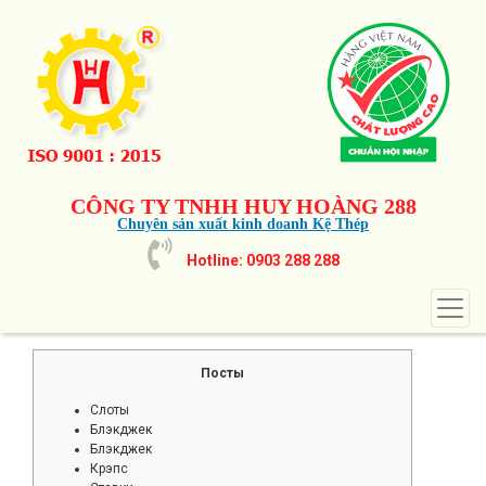
CÔNG TY TNHH HUY HOÀNG 288
Chuyên sản xuất kinh doanh Kệ Thép
Hotline: 0903 288 288
Посты
Слоты
Блэкджек
Блэкджек
Крэпс