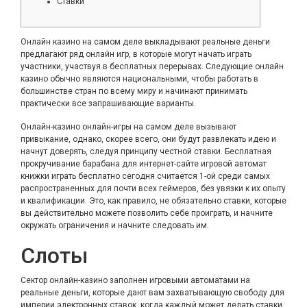
Ставки
Онлайн казино на самом деле выкладывают реальные деньги
предлагают ряд онлайн игр, в которые могут начать играть
участники, участвуя в бесплатных перерывах. Следующие онлайн
казино обычно являются национальными, чтобы работать в
большинстве стран по всему миру и начинают принимать
практически все запрашивающие варианты.
Онлайн-казино онлайн-игры на самом деле вызывают
привыкание, однако, скорее всего, они будут развлекать идею и
начнут доверять, следуя принципу честной ставки.
Бесплатная
прокручивание барабана для интернет-сайте
игровой автомат
книжки играть бесплатно
сегодня считается 1-ой среди самых
распространенных для почти всех геймеров, без увязки к их опыту
и квалификации. Это, как правило, не обязательно ставки, которые
вы действительно можете позволить себе проиграть, и начните
окружать ограничения и начните следовать им.
Слоты
Сектор онлайн-казино заполнен игровыми автоматами на
реальные деньги, которые дают вам захватывающую свободу для
империи электронных ставок, когда каждый может делать ставки,