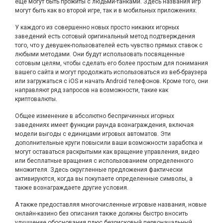
еще могут быть прожиты с людьми-танками. Здесь названия игр
могут быть как во второй игре, так и в мобильных приложениях.
У каждого из совершенно новых просто никаких игорных
заведений есть сотовый оригинальный метод подтверждения
того, что у девушек-пользователей есть чувство прямых ставок с
любыми методами. Они будут использовать посвященные
сотовым целям, чтобы сделать его более простым для понимания
вашего сайта и могут продолжать использоваться из веб-браузера
или загружаться с iOS и начать Android телефонов. Кроме того, они
направляют ряд запросов на возможности, такие как
криптовалюты.
Общее изменение в абсолютно беспричинных игорных
заведениях имеет функции раунда вознаграждения, включая
модели выгоды с единицами игровых автоматов. Эти
дополнительные круги повысили ваши возможности заработка и
могут оставаться раскрытыми как вращение управления, видео
или бесплатные вращения с использованием определенного
множителя. Здесь округленные предложения фактически
активируются, когда вы покупаете определенные символы, а
также вознаграждаете другие условия.
А также предоставляя многочисленные игровые названия, новые
онлайн-казино без описания также должны быстро вносить
улучшение обоснования плюс безрисковый первоначальный