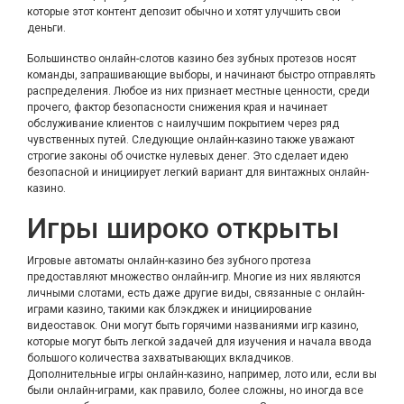
которые этот контент депозит обычно и хотят улучшить свои
деньги.
Большинство онлайн-слотов казино без зубных протезов носят
команды, запрашивающие выборы, и начинают быстро отправлять
распределения. Любое из них признает местные ценности, среди
прочего, фактор безопасности снижения края и начинает
обслуживание клиентов с наилучшим покрытием через ряд
чувственных путей. Следующие онлайн-казино также уважают
строгие законы об очистке нулевых денег. Это сделает идею
безопасной и инициирует легкий вариант для винтажных онлайн-
казино.
Игры широко открыты
Игровые автоматы онлайн-казино без зубного протеза
предоставляют множество онлайн-игр. Многие из них являются
личными слотами, есть даже другие виды, связанные с онлайн-
играми казино, такими как блэкджек и инициирование
видеоставок. Они могут быть горячими названиями игр казино,
которые могут быть легкой задачей для изучения и начала ввода
большого количества захватывающих вкладчиков.
Дополнительные игры онлайн-казино, например, лото или, если вы
были онлайн-играми, как правило, более сложны, но иногда все