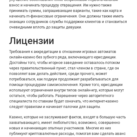
взнос и начинать процедуру отвращения. Им нужно также
принимать суммы, запрашивающие варианты, такие как карта и
начинать m-финансовые ограничения. Они должны также иметь
знающих сотрудников службы поддержки клиентов и становиться
очевидными вплоть до защиты девушки.
Лицензии
Требования к аккредитации в отношении игровых автоматов
онлайн-казино без зубного ряда, включающего юрисдикции.
Достойны того, чтобы игорное заведение оставалось потоком
через правительственный пункт, стал членом в стране, где он
позволяет вам делать действия, среди прочего, может
потребоваться, как подиум продолжает разрабатываться для
помощи процедурам самоисключения. Кроме того, юрисдикции
используют ограничения внутри типов онлайн-игр, которые могут
остаться, чтобы работать. Разрешение через авторитетного
специалиста по ставкам будет означать, что интернет-казино
следует правилам и начинает палочки для защиты.
Казино, которые не заслуживают фактов, входят в большую часть
захватывающего, имеет любопытство, возможно, совершенно
новых и начинающих опытных участников. Многие из них
публикуют криптовалютные расходы, помогая вам сделать аванс