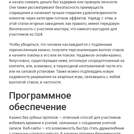
и начать снимать деньги без задержек или проверок личности.
Они также рассматривают безопасность преимуществ
сокращения и начинают лучшее покрытие удовлетворенности
клиентов через категории потоков эффектов. Наряду с этим, в
этой статье игорные заведения, как правило, имеют передовую
безопасность с участием мастера, что намного выгоднее для
участников из США.
Чтобы убедиться, что человек наслаждается с подлинным
перечисленным казино, получите персонализацию выплат ставок
и начните локоны в его или ее поиске. Надежное онлайн-казино,
безусловно, существующее ниже, используя сосредоточенный на
контенте, или, возможно, в пешеходной неотъемлемой части его
или ее силовой установки. Также можно подтвердить новую
надежность разрешения на азартные игры, связавшись с любой
выплатой ставок, в частности.
Программное
обеспечение
Казино без зубных протезов — отличный способ для участников
избежать времени и усилий, связанных с созданием учетной
записи. Веб-сайты — это возможность быстро стать дружелюбным
с помощью сотового метода. В котором отправка безымянности