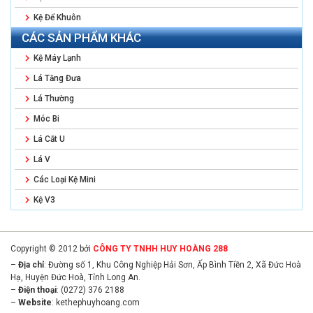
Kệ Để Khuôn
CÁC SẢN PHẨM KHÁC
Kệ Máy Lạnh
Lá Tăng Đưa
Lá Thường
Móc Bi
Lá Cắt U
Lá V
Các Loại Kệ Mini
Kệ V3
Copyright © 2012 bởi
CÔNG TY TNHH HUY HOÀNG 288
–
Địa chỉ
: Đường số 1, Khu Công Nghiệp Hải Sơn, Ấp Bình Tiền 2, Xã Đức Hoà
Hạ, Huyện Đức Hoà, Tỉnh Long An.
–
Điện thoại
: (0272) 376 2188
–
Website
:
kethephuyhoang.com