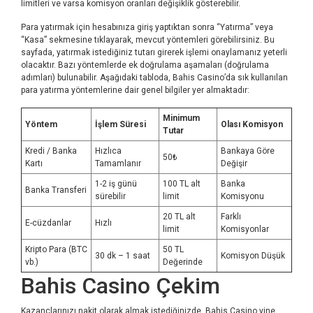
limitleri ve varsa komisyon oranları değişiklik gösterebilir.
Para yatırmak için hesabınıza giriş yaptıktan sonra “Yatırma” veya
“Kasa” sekmesine tıklayarak, mevcut yöntemleri görebilirsiniz. Bu
sayfada, yatırmak istediğiniz tutarı girerek işlemi onaylamanız yeterli
olacaktır. Bazı yöntemlerde ek doğrulama aşamaları (doğrulama
adımları) bulunabilir. Aşağıdaki tabloda, Bahis Casino’da sık kullanılan
para yatırma yöntemlerine dair genel bilgiler yer almaktadır:
Minimum
Yöntem
İşlem Süresi
Olası Komisyon
Tutar
Kredi / Banka
Hızlıca
Bankaya Göre
50₺
Kartı
Tamamlanır
Değişir
1-2 iş günü
100 TL alt
Banka
Banka Transferi
sürebilir
limit
Komisyonu
20 TL alt
Farklı
E-cüzdanlar
Hızlı
limit
Komisyonlar
Kripto Para (BTC
50 TL
30 dk – 1 saat
Komisyon Düşük
vb.)
Değerinde
Bahis Casino Çekim
Kazançlarınızı nakit olarak almak istediğinizde, Bahis Casino yine