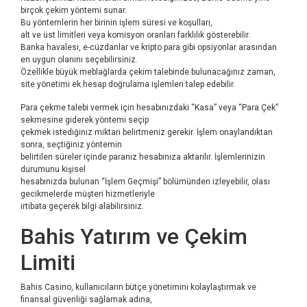
birçok çekim yöntemi sunar.
Bu yöntemlerin her birinin işlem süresi ve koşulları,
alt ve üst limitleri veya komisyon oranları farklılık gösterebilir.
Banka havalesi, e-cüzdanlar ve kripto para gibi opsiyonlar arasından
en uygun olanını seçebilirsiniz.
Özellikle büyük meblağlarda çekim talebinde bulunacağınız zaman,
site yönetimi ek hesap doğrulama işlemleri talep edebilir.
Para çekme talebi vermek için hesabınızdaki “Kasa” veya “Para Çek”
sekmesine giderek yöntemi seçip
çekmek istediğiniz miktarı belirtmeniz gerekir. İşlem onaylandıktan
sonra, seçtiğiniz yöntemin
belirtilen süreler içinde paranız hesabınıza aktarılır. İşlemlerinizin
durumunu kişisel
hesabınızda bulunan “İşlem Geçmişi” bölümünden izleyebilir, olası
gecikmelerde müşteri hizmetleriyle
irtibata geçerek bilgi alabilirsiniz.
Bahis Yatırım ve Çekim
Limiti
Bahis Casino, kullanıcıların bütçe yönetimini kolaylaştırmak ve
finansal güvenliği sağlamak adına,