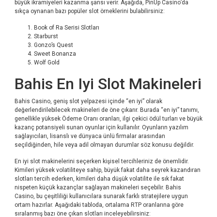
büyük ikramiyeleri kazanma şansı verir. Aşağıda, PinUp Casino’da
sıkça oynanan bazı popüler slot örneklerini bulabilirsiniz:
Book of Ra Serisi Slotları
Starburst
Gonzo’s Quest
Sweet Bonanza
Wolf Gold
Bahis En Iyi Slot Makineleri
Bahis Casino, geniş slot yelpazesi içinde “en iyi” olarak
değerlendirilebilecek makineleri de öne çıkarır. Burada “en iyi” tanımı,
genellikle yüksek Ödeme Oranı oranları, ilgi çekici ödül turları ve büyük
kazanç potansiyeli sunan oyunlar için kullanılır. Oyunların yazılım
sağlayıcıları, lisanslı ve dünyaca ünlü firmalar arasından
seçildiğinden, hile veya adil olmayan durumlar söz konusu değildir.
En iyi slot makinelerini seçerken kişisel tercihleriniz de önemlidir.
Kimileri yüksek volatiliteye sahip, büyük fakat daha seyrek kazandıran
slotları tercih ederken, kimileri daha düşük volatilite ile sık fakat
nispeten küçük kazançlar sağlayan makineleri seçebilir. Bahis
Casino, bu çeşitliliği kullanıcılara sunarak farklı stratejilere uygun
ortam hazırlar. Aşağıdaki tabloda, ortalama RTP oranlarına göre
sıralanmış bazı öne çıkan slotları inceleyebilirsiniz: