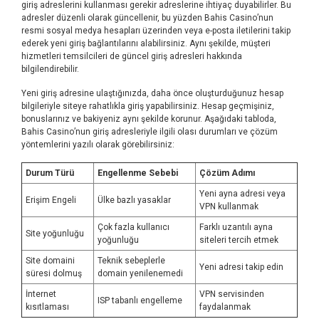
giriş adreslerini kullanması gerekir adreslerine ihtiyaç duyabilirler. Bu
adresler düzenli olarak güncellenir, bu yüzden Bahis Casino’nun
resmi sosyal medya hesapları üzerinden veya e-posta iletilerini takip
ederek yeni giriş bağlantılarını alabilirsiniz. Aynı şekilde, müşteri
hizmetleri temsilcileri de güncel giriş adresleri hakkında
bilgilendirebilir.
Yeni giriş adresine ulaştığınızda, daha önce oluşturduğunuz hesap
bilgileriyle siteye rahatlıkla giriş yapabilirsiniz. Hesap geçmişiniz,
bonuslarınız ve bakiyeniz aynı şekilde korunur. Aşağıdaki tabloda,
Bahis Casino’nun giriş adresleriyle ilgili olası durumları ve çözüm
yöntemlerini yazılı olarak görebilirsiniz:
Durum Türü
Engellenme Sebebi
Çözüm Adımı
Yeni ayna adresi veya
Erişim Engeli
Ülke bazlı yasaklar
VPN kullanmak
Çok fazla kullanıcı
Farklı uzantılı ayna
Site yoğunluğu
yoğunluğu
siteleri tercih etmek
Site domaini
Teknik sebeplerle
Yeni adresi takip edin
süresi dolmuş
domain yenilenemedi
İnternet
VPN servisinden
ISP tabanlı engelleme
kısıtlaması
faydalanmak