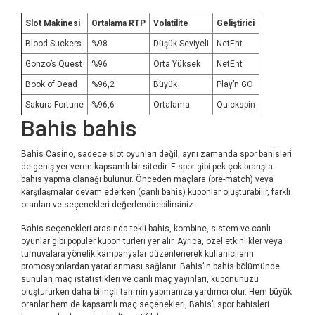
Slot Makinesi
Ortalama RTP
Volatilite
Geliştirici
Blood Suckers
%98
Düşük Seviyeli
NetEnt
Gonzo’s Quest
%96
Orta Yüksek
NetEnt
Book of Dead
%96,2
Büyük
Play’n GO
Sakura Fortune
%96,6
Ortalama
Quickspin
Bahis bahis
Bahis Casino, sadece slot oyunları değil, aynı zamanda spor bahisleri
de geniş yer veren kapsamlı bir sitedir. E-spor gibi pek çok branşta
bahis yapma olanağı bulunur. Önceden maçlara (pre-match) veya
karşılaşmalar devam ederken (canlı bahis) kuponlar oluşturabilir, farklı
oranları ve seçenekleri değerlendirebilirsiniz.
Bahis seçenekleri arasında tekli bahis, kombine, sistem ve canlı
oyunlar gibi popüler kupon türleri yer alır. Ayrıca, özel etkinlikler veya
turnuvalara yönelik kampanyalar düzenlenerek kullanıcıların
promosyonlardan yararlanması sağlanır. Bahis’ın bahis bölümünde
sunulan maç istatistikleri ve canlı maç yayınları, kuponunuzu
oluştururken daha bilinçli tahmin yapmanıza yardımcı olur. Hem büyük
oranlar hem de kapsamlı maç seçenekleri, Bahis’ı spor bahisleri