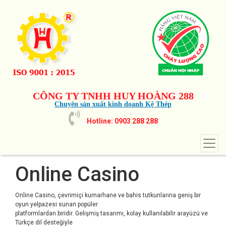
CÔNG TY TNHH HUY HOÀNG 288
Chuyên sản xuất kinh doanh Kệ Thép
Hotline: 0903 288 288
Online Casino
Online Casino, çevrimiçi kumarhane ve bahis tutkunlarına geniş bir
oyun yelpazesi sunan popüler
platformlardan biridir. Gelişmiş tasarımı, kolay kullanılabilir arayüzü ve
Türkçe dil desteğiyle