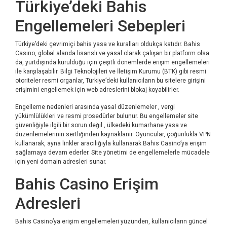
Türkiye’deki Bahis
Engellemeleri Sebepleri
Türkiye’deki çevrimiçi bahis yasa ve kuralları oldukça katıdır. Bahis
Casino, global alanda lisanslı ve yasal olarak çalışan bir platform olsa
da, yurtdışında kurulduğu için çeşitli dönemlerde erişim engellemeleri
ile karşılaşabilir. Bilgi Teknolojileri ve İletişim Kurumu (BTK) gibi resmi
otoriteler resmi organlar, Türkiye’deki kullanıcıların bu sitelere girişini
erişimini engellemek için web adreslerini blokaj koyabilirler.
Engelleme nedenleri arasında yasal düzenlemeler , vergi
yükümlülükleri ve resmi prosedürler bulunur. Bu engellemeler site
güvenliğiyle ilgili bir sorun değil , ülkedeki kumarhane yasa ve
düzenlemelerinin sertliğinden kaynaklanır. Oyuncular, çoğunlukla VPN
kullanarak, ayna linkler aracılığıyla kullanarak Bahis Casino’ya erişim
sağlamaya devam ederler. Site yönetimi de engellemelerle mücadele
için yeni domain adresleri sunar.
Bahis Casino Erişim
Adresleri
Bahis Casino’ya erişim engellemeleri yüzünden, kullanıcıların güncel