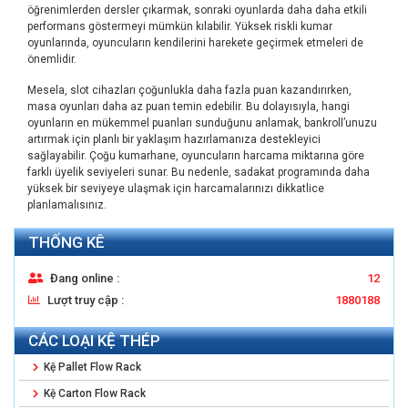
öğrenimlerden dersler çıkarmak, sonraki oyunlarda daha daha etkili
performans göstermeyi mümkün kılabilir. Yüksek riskli kumar
oyunlarında, oyuncuların kendilerini harekete geçirmek etmeleri de
önemlidir.
Mesela, slot cihazları çoğunlukla daha fazla puan kazandırırken,
masa oyunları daha az puan temin edebilir. Bu dolayısıyla, hangi
oyunların en mükemmel puanları sunduğunu anlamak, bankroll’unuzu
artırmak için planlı bir yaklaşım hazırlamanıza destekleyici
sağlayabilir. Çoğu kumarhane, oyuncuların harcama miktarına göre
farklı üyelik seviyeleri sunar. Bu nedenle, sadakat programında daha
yüksek bir seviyeye ulaşmak için harcamalarınızı dikkatlice
planlamalısınız.
THỐNG KÊ
Đang online :
12
Lượt truy cập :
1880188
CÁC LOẠI KỆ THÉP
Kệ Pallet Flow Rack
Kệ Carton Flow Rack