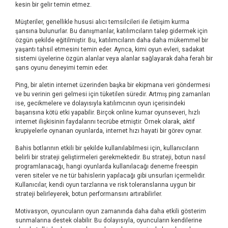
kesin bir gelir temin etmez.
Müşteriler, genellikle hususi alıcı temsilcileri ile iletişim kurma
şansına bulunurlar. Bu danışmanlar, katılımcıların talep gidermek için
özgün şekilde eğitilmiştir. Bu, katılımcıların daha daha mükemmel bir
yaşantı tahsil etmesini temin eder. Ayrıca, kimi oyun evleri, sadakat
sistemi üyelerine özgün alanlar veya alanlar sağlayarak daha ferah bir
şans oyunu deneyimi temin eder.
Ping, bir aletin internet üzerinden başka bir ekipmana veri göndermesi
ve bu verinin geri gelmesi için tüketilen süredir. Artmış ping zamanları
ise, gecikmelere ve dolayısıyla katılımcının oyun içerisindeki
başarısına kötü etki yapabilir. Birçok online kumar oyunseveri, hızlı
internet ilişkisinin faydalarını tecrübe etmiştir. Örnek olarak, aktif
krupiyelerle oynanan oyunlarda, internet hızı hayati bir görev oynar.
Bahis botlarının etkili bir şekilde kullanılabilmesi için, kullanıcıların
belirli bir strateji geliştirmeleri gerekmektedir. Bu strateji, botun nasıl
programlanacağı, hangi oyunlarda kullanılacağı
deneme freespin
veren siteler
ve ne tür bahislerin yapılacağı gibi unsurları içermelidir.
Kullanıcılar, kendi oyun tarzlarına ve risk toleranslarına uygun bir
strateji belirleyerek, botun performansını artırabilirler.
Motivasyon, oyuncuların oyun zamanında daha daha etkili gösterim
sunmalarına destek olabilir. Bu dolayısıyla, oyuncuların kendilerine