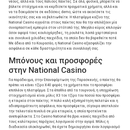
νέους, αλλά και τους παλιούς παίκτες. Σε όλα, φυσικά, μπορείτε να
βάλετε στοίχημα και να κερδίσετε πραγματικά χρήματα, αλλά και
να τα δοκιμάσετε σε εκδόσεις demo, ώστε να ακονίσετε τις
ικανότητές σας και να βελτιωθείτε. Η πλατφόρμα καζίνο της
National Casino εγγυάται στους παίκτες που θα την επιλέξουν μία
συναρπαστική εμπειρία στον ιστότοπό της. Μεγάλο εύρος επιλογών
όσον αφορά τους κουλοχέρηδες, τη ρουλέτα, λοιπά χαρτοπαίγνια
και συνολικά χιλιάδες παιχνίδια, τα οποία δεν θα βαρεθείτε ποτέ.
Με άδεια από το Κουρασάο, η National Casino εξασφαλίζει την
ασφάλεια σε κάθε δραστηριότητα και συναλλαγή σας.
Μπόνους και προσφορές
στην National Casino
Για παράδειγμα, στην Επαναφόρτωση της Παρασκευής, ο παίκτης θα
πρέπει να κάνει τζίρο Χ40 φορές τα χρήματα που το προσφέρει
επιπλέον η πλατφόρμα. Στα έπαθλα από τα τουρνουά, η υποχρέωση
στοιχηματισμού είναι μόλις Χ3 τον τζίρο του ποσού που προσφέρει
η εταιρεία στον παίκτης. Η πολύ καλή εξυπηρέτηση πελατών και η
αδιαπραγμάτευτη ασφάλεια, που προσφέρεται, σίγουρα αποτελούν
την τελευταία πινελιά σε μία εταιρεία, η οποία προτείνεται
ανεπιφύλακτα. Στο Casino National θα βρει κανείς παιχνίδια από
τους καλύτερους παρόχους λογισμικού στην αγορά. Μόλις η
διαδικασία ολοκληρωθεί, θα έχετε δημιουργήσει έναν λογαριασμό