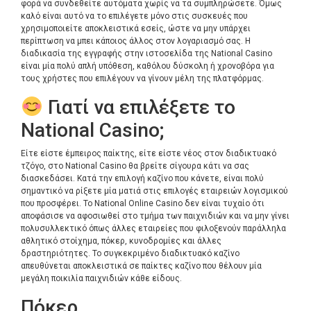
φορά να συνδεθείτε αυτόματα χωρίς να τα συμπληρώσετε. Όμως
καλό είναι αυτό να το επιλέγετε μόνο στις συσκευές που
χρησιμοποιείτε αποκλειστικά εσείς, ώστε να μην υπάρχει
περίπτωση να μπει κάποιος άλλος στον λογαριασμό σας. Η
διαδικασία της εγγραφής στην ιστοσελίδα της National Casino
είναι μία πολύ απλή υπόθεση, καθόλου δύσκολη ή χρονοβόρα για
τους χρήστες που επιλέγουν να γίνουν μέλη της πλατφόρμας.
Γιατί να επιλέξετε το
National Casino;
Είτε είστε έμπειρος παίκτης, είτε είστε νέος στον διαδικτυακό
τζόγο, στο National Casino θα βρείτε σίγουρα κάτι να σας
διασκεδάσει. Κατά την επιλογή καζίνο που κάνετε, είναι πολύ
σημαντικό να ρίξετε μία ματιά στις επιλογές εταιρειών λογισμικού
που προσφέρει. Το National Online Casino δεν είναι τυχαίο ότι
αποφάσισε να αφοσιωθεί στο τμήμα των παιχνιδιών και να μην γίνει
πολυσυλλεκτικό όπως άλλες εταιρείες που φιλοξενούν παράλληλα
αθλητικό στοίχημα, πόκερ, κυνοδρομίες και άλλες
δραστηριότητες. Το συγκεκριμένο διαδικτυακό καζίνο
απευθύνεται αποκλειστικά σε παίκτες καζίνο που θέλουν μία
μεγάλη ποικιλία παιχνιδιών κάθε είδους.
Πόκερ