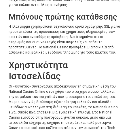
για να καλύπτονται όλες οι ανάγκες.
Μπόνους πρώτης κατάθεσης
Η πλατφόρμα χρησιμοποιεί τεχνολογίες κρυπτογράφησης SSL για να
προστατεύσει τις προσωπικές και χρηματικές πληροφορίες των
παικτών από ανεπιθύμητη πρόσβαση. Αυτό σημαίνει ότι οι
πληρωμές και οι συναλλαγές είναι ασφαλείς και απόλυτα
προστατευμένες. Το National Casino προσφέρει μια ποικιλία από
ασφαλείς και βολικές μεθόδους πληρωμής για τους παίκτες του.
Χρηστικότητα
Ιστοσελίδας
Οι «δυνατές» συνεργασίες αποδεικνύουν τη σημαντική θέση του
National Casino Online στον χώρο του στοιχηματισμού, αλλά και
την ασφάλεια των παιχνιδιών που προσφέρει στους πελάτες του.
Με μία συνεχώς διαθέσιμη εξυπηρέτηση πελατών και πλειάδα
μεθόδων συναλλαγών στη διάθεση του πελάτη, το NationalCasino
είναι σαφές πως αποτελεί μία εξαιρετική επιλογή. Στο National
Casino είσοδος στην πλατφόρμα γίνεται εύκολα, μέσα από μία
ιστοσελίδα εύχρηστη, ευχάριστη στο μάτι και πολύ μοντέρνα.
Όπως τα περισσότερα καζίνο που φέρουν την υπογραφή της Tech