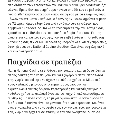
Δεκάδες διαφορετικοί τίτλοι παιχνιδιών μπλακτζάκ βρίσκονται
στη διάθεση των επισκεπτών του καζίνο, για να βρει ο καθένας ό,τι
ψάχνει. Εμείς δεν παρατηρήσαμε κανένα σημάδι που να βεβαιώνει
πως διεθνή καζίνο υστερούν κάπου σε σχέση με τα ελληνικά, παρά
μάλλον το αντίθετο. Συνήθως, ο έλεγχος KYC ολοκληρώνεται μέσα
σε 72 ώρες, όμως εξαρτάται από τον όγκο των εγγράφων, που
λαμβάνει η ιστοσελίδα. Για να ταυτοποιήσετε την ταυτότητά σας,
χρειάζεστε το δελτίο ταυτότητας ή το διαβατήριο σας. Επίσης
απαιτείται και κάποιο έγγραφο, που να επιβεβαιώνει τη διεύθυνση
κατοικίας σας, π χ ΔΕΚΟ. Οι πελάτες μπορούν να είναι σίγουροι πως,
όταν γίνεται στο National Casino είσοδος, όλα είναι ασφαλή, απλά
και εύκολα προσβάσιμα.
Παιχνίδια σε τραπέζια
Ναι, η National Casino έχει δώσει την ευκαιρία και τη δυνατότητα
στους παίκτες της να παίξουν και να τζογάρουν στην ιστοσελίδα
της, χωρίς απαραίτητα να έχουν καταθέσει χρήματα. Μέσα από
τους κωδικούς μπόνους στοιχηματισμού, μπορούν να
εκμεταλλευτούν τις δωρεάν περιστροφές και να παίξουν χωρίς
καθόλου χρήματα, απολαμβάνοντας το παιχνίδι υπό οποιεσδήποτε
συνθήκες. Για πολύ κόσμο, το μεγάλο μειονέκτημα όσον αφορά τα
διαδικτυακά καζίνο είναι το γεγονός ότι είναι απρόσωπα. Καθένας
μπορεί να παίξει από το γραφείο του, τον καναπέ του, την τουαλέτα
του, χωρίς να έρχεται σε επαφή με τον οποιονδήποτε. Λύση σε