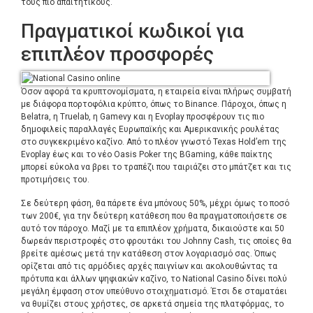
τους πιο απαιτητικούς.
Πραγματικοί κωδικοί για
επιπλέον προσφορές
Όσον αφορά τα κρυπτονομίσματα, η εταιρεία είναι πλήρως συμβατή
με διάφορα πορτοφόλια κρύπτο, όπως το Binance. Πάροχοι, όπως η
Belatra, η Truelab, η Gamevy και η Evoplay προσφέρουν τις πιο
δημοφιλείς παραλλαγές Ευρωπαϊκής και Αμερικανικής ρουλέτας
στο συγκεκριμένο καζίνο. Από το πλέον γνωστό Texas Hold’em της
Evoplay έως και το νέο Oasis Poker της BGaming, κάθε παίκτης
μπορεί εύκολα να βρει το τραπέζι που ταιριάζει στο μπάτζετ και τις
προτιμήσεις του.
Σε δεύτερη φάση, θα πάρετε ένα μπόνους 50%, μέχρι όμως το ποσό
των 200€, για την δεύτερη κατάθεση που θα πραγματοποιήσετε σε
αυτό τον πάροχο. Μαζί με τα επιπλέον χρήματα, δικαιούστε και 50
δωρεάν περιστροφές στο φρουτάκι του Johnny Cash, τις οποίες θα
βρείτε αμέσως μετά την κατάθεση στον λογαριασμό σας. Όπως
ορίζεται από τις αρμόδιες αρχές παιγνίων και ακολουθώντας τα
πρότυπα και άλλων ψηφιακών καζίνο, το National Casino δίνει πολύ
μεγάλη έμφαση στον υπεύθυνο στοιχηματισμό. Έτσι δε σταματάει
να θυμίζει στους χρήστες, σε αρκετά σημεία της πλατφόρμας, το