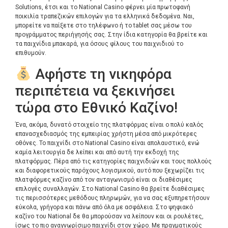
Solutions, έτσι και το National Casino φέρνει μία πρωτοφανή
ποικιλία τραπεζικών επιλογών για τα ελληνικά δεδομένα. Ναι,
μπορείτε να παίξετε στο τηλέφωνο ή το tablet σας μέσω του
προγράμματος περιήγησής σας. Στην ίδια κατηγορία θα βρείτε και
τα παιχνίδια μπακαρά, για όσους φίλους του παιχνιδιού το
επιθυμούν.
Αφήστε τη νικηφόρα
περιπέτεια να ξεκινήσει
τώρα στο Εθνικό Καζίνο!
Ένα, ακόμα, δυνατό στοιχείο της πλατφόρμας είναι ο πολύ καλός
επανασχεδιασμός της εμπειρίας χρήστη μέσα από μικρότερες
οθόνες. Το παιχνίδι στο National Casino είναι απολαυστικό, ενώ
καμία λειτουργία δε λείπει και από αυτή την εκδοχή της
πλατφόρμας. Πέρα από τις κατηγορίες παιχνιδιών και τους πολλούς
και διαφορετικούς παρόχους λογισμικού, αυτό που ξεχωρίζει τις
πλατφόρμες καζίνο από τον ανταγωνισμό είναι οι διαθέσιμες
επιλογές συναλλαγών. Στο National Casino θα βρείτε διαθέσιμες
τις περισσότερες μεθόδους πληρωμών, για να σας εξυπηρετήσουν
εύκολα, γρήγορα και πάνω από όλα με ασφάλεια. Στο ψηφιακό
καζίνο του National δε θα μπορούσαν να λείπουν και οι ρουλέτες,
ίσως το πιο αναγνωρίσιμο παιχνίδι στον χώρο. Με πραγματικούς