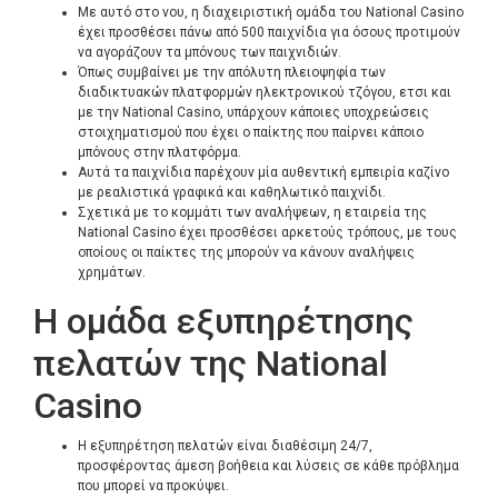
Με αυτό στο νου, η διαχειριστική ομάδα του National Casino
έχει προσθέσει πάνω από 500 παιχνίδια για όσους προτιμούν
να αγοράζουν τα μπόνους των παιχνιδιών.
Όπως συμβαίνει με την απόλυτη πλειοψηφία των
διαδικτυακών πλατφορμών ηλεκτρονικού τζόγου, ετσι και
με την National Casino, υπάρχουν κάποιες υποχρεώσεις
στοιχηματισμού που έχει ο παίκτης που παίρνει κάποιο
μπόνους στην πλατφόρμα.
Αυτά τα παιχνίδια παρέχουν μία αυθεντική εμπειρία καζίνο
με ρεαλιστικά γραφικά και καθηλωτικό παιχνίδι.
Σχετικά με το κομμάτι των αναλήψεων, η εταιρεία της
National Casino έχει προσθέσει αρκετούς τρόπους, με τους
οποίους οι παίκτες της μπορούν να κάνουν αναλήψεις
χρημάτων.
Η ομάδα εξυπηρέτησης
πελατών της National
Casino
Η εξυπηρέτηση πελατών είναι διαθέσιμη 24/7,
προσφέροντας άμεση βοήθεια και λύσεις σε κάθε πρόβλημα
που μπορεί να προκύψει.