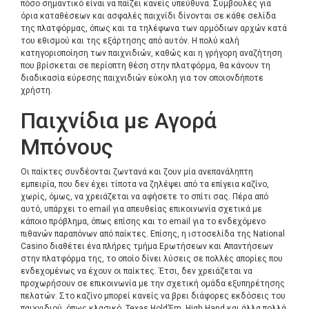
πόσο σημαντικό είναι να παίζει κανείς υπεύθυνα. Συμβουλές για
όρια καταθέσεων και ασφαλές παιχνίδι δίνονται σε κάθε σελίδα
της πλατφόρμας, όπως και τα τηλέφωνα των αρμόδιων αρχών κατά
του εθισμού και της εξάρτησης από αυτόν. H πολύ καλή
κατηγοριοποίηση των παιχνιδιών, καθώς και η γρήγορη αναζήτηση
που βρίσκεται σε περίοπτη θέση στην πλατφόρμα, θα κάνουν τη
διαδικασία εύρεσης παιχνιδιών εύκολη για τον οποιονδήποτε
χρήστη.
Παιχνίδια με Αγορά
Μπόνους
Οι παίκτες συνδέονται ζωντανά και ζουν μία ανεπανάληπτη
εμπειρία, που δεν έχει τίποτα να ζηλέψει από τα επίγεια καζίνο,
χωρίς, όμως, να χρειάζεται να αφήσετε το σπίτι σας. Πέρα από
αυτό, υπάρχει το email για απευθείας επικοινωνία σχετικά με
κάποιο πρόβλημα, όπως επίσης και το email για το ενδεχόμενο
πιθανών παραπόνων από παίκτες. Επίσης, η ιστοσελίδα της National
Casino διαθέτει ένα πλήρες τμήμα Ερωτήσεων και Απαντήσεων
στην πλατφόρμα της, το οποίο δίνει λύσεις σε πολλές απορίες που
ενδεχομένως να έχουν οι παίκτες. Έτσι, δεν χρειάζεται να
προχωρήσουν σε επικοινωνία με την σχετική ομάδα εξυπηρέτησης
πελατών. Στο καζίνο μπορεί κανείς να βρει διάφορες εκδόσεις του
παιχνιδιού, όπως κλασικό, Texas Hold’Em, High Hand και άλλα πολλά,