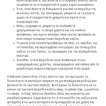
κρυπτονομίσματα, που γίνονται στο ασφαλές πλαίσιο, ώστε
να μπορείτε να στοιχηματίσετε χωρίς καμία ανασφάλεια.
Έτσι, όταν θέλετε να δοκιμάσετε ένα από τα παιχνίδια της
εκτενούς λίστας της πλατφόρμας, μπορείτε να το κάνετε
χωρίς να στοιχηματίσετε χρήματα που έχετε στον
λογαριασμό σας.
Μόλις εγγραφείτε, μπορείτε να συνδεθείτε
χρησιμοποιώντας το όνομα χρήστη και τον κωδικό
πρόσβασης, που έχετε επιλέξει, αποκτώντας πρόσβαση σε
έναν κόσμο συναρπαστικών παιχνιδιών καζίνο.
Το μενού είναι εύκολα προσβάσιμο σε όλες τις σελίδες της
ιστοσελίδας και περιλαμβάνει κατηγορίες για τα παιχνίδια
καζίνο, το Live Casino, τις προσφορές και την εξυπηρέτηση
πελατών.
Χιλιάδες τίτλοι παιχνιδιών είναι διαθέσιμοι στους
εγγεγραμμένους χρήστες, υπογεγραμμένοι από κάποια από τα
μεγαλύτερα ονόματα παρόχων λογισμικού στην αγορά.
Η National Casino δίνει στους παίκτες που την προτιμούν τη
δυνατότητα να επιλέξουν ανάμεσα σε μία πληθώρα παιχνιδιών που
βρίσκονται σε ζωντανή εξέλιξη. Αυτό έχουν τη δυνατότητα να το
κάνουν σε ζωντανά παιχνίδια καζίνο όπως το μπλάκτζακ, η ρουλέτα,
το πόκερ, το Deal, αλλά και δεκάδες άλλα, που εγγυώνται μία
μοναδική εμπειρία. Σημειώνεται ότι η ιστοσελίδα του καζίνο είναι
φτιαγμένη έτσι ώστε αυτόματα να προσαρμόζεται για χρήση και