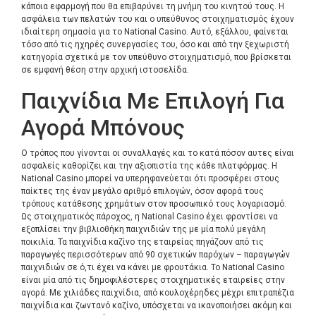
κάποια εφαρμογή που θα επιβαρύνει τη μνήμη του κινητού τους. Η
ασφάλεια των πελατών του και ο υπεύθυνος στοιχηματισμός έχουν
ιδιαίτερη σημασία για το National Casino. Αυτό, εξάλλου, φαίνεται
τόσο από τις ηχηρές συνεργασίες του, όσο και από την ξεχωριστή
κατηγορία σχετικά με τον υπεύθυνο στοιχηματισμό, που βρίσκεται
σε εμφανή θέση στην αρχική ιστοσελίδα.
Παιχνίδια Με Επιλογή Για
Αγορά Μπόνους
Ο τρόπος που γίνονται οι συναλλαγές και το κατά πόσον αυτες είναι
ασφαλείς καθορίζει και την αξιοπιστία της κάθε πλατφόρμας. Η
National Casino μπορεί να υπερηφανεύεται ότι προσφέρει στους
παίκτες της έναν μεγάλο αριθμό επιλογών, όσον αφορά τους
τρόπους κατάθεσης χρημάτων στον προσωπικό τους λογαριασμό.
Ως στοιχηματικός πάροχος, η National Casino έχει φροντίσει να
εξοπλίσει την βιβλιοθήκη παιχνιδιών της με μία πολύ μεγάλη
ποικιλία. Τα παιχνίδια καζίνο της εταιρείας πηγάζουν από τις
παραγωγές περισσότερων από 90 σχετικών παρόχων – παραγωγών
παιχνιδιών σε ό,τι έχει να κάνει με φρουτάκια. To National Casino
είναι μία από τις δημοφιλέστερες στοιχηματικές εταιρείες στην
αγορά. Με χιλιάδες παιχνίδια, από κουλοχέρηδες μέχρι επιτραπέζια
παιχνίδια και ζωντανό καζίνο, υπόσχεται να ικανοποιήσει ακόμη και