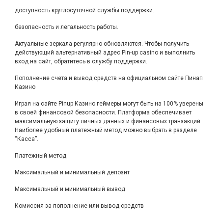
доступность круглосуточной службы поддержки.
безопасность и легальность работы.
Актуальные зеркала регулярно обновляются. Чтобы получить
действующий альтернативный адрес Pin-up casino и выполнить
вход на сайт, обратитесь в службу поддержки.
Пополнение счета и вывод средств на официальном сайте Пинап
Казино
Играя на сайте Pinup Казино геймеры могут быть на 100% уверены
в своей финансовой безопасности. Платформа обеспечивает
максимальную защиту личных данных и финансовых транзакций.
Наиболее удобный платежный метод можно выбрать в разделе
“Касса”.
Платежный метод
Максимальный и минимальный депозит
Максимальный и минимальный вывод
Комиссия за пополнение или вывод средств