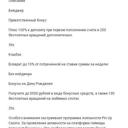
Описание
Вейджер
Приветственный бонус
Плюс 100% к депозиту при первом пополнении счета и 250
бесплатных вращений дополнительно
30x
Кэшбэк
Возврат до 10% от потраченной на ставки суммы за неделю
Без вейджера
Бонусы на День Рождения
Получите до 5000 рублей в виде бонусных средств, а также 100
бесплатных вращений на любимых слотах
25x
Особого внимания заслуживает программа лояльности Pin Up
Casino. За проявление активности на платформе геймеры