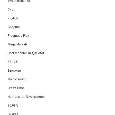
Sweet Bonanza
Слот
96,48%
Средняя
Pragmatic Play
Mega Moolah
Прогрессивный джекпот
88,12%
Высокая
Microgaming
Crazy Time
Настольная (Live-казино)
96,08%
Низкая