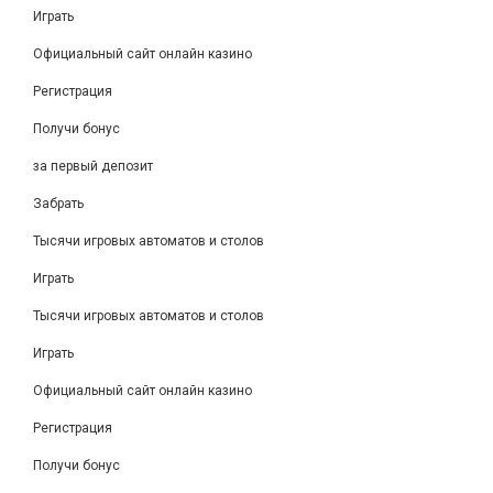
Играть
Официальный сайт онлайн казино
Регистрация
Получи бонус
за первый депозит
Забрать
Тысячи игровых автоматов и столов
Играть
Тысячи игровых автоматов и столов
Играть
Официальный сайт онлайн казино
Регистрация
Получи бонус