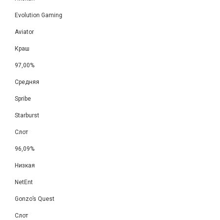
Evolution Gaming
Aviator
Краш
97,00%
Средняя
Spribe
Starburst
Слот
96,09%
Низкая
NetEnt
Gonzo’s Quest
Слот