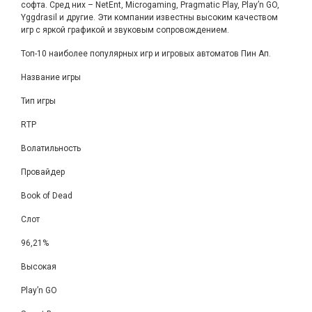
софта. Сред них – NetEnt, Microgaming, Pragmatic Play, Play’n GO,
Yggdrasil и другие. Эти компании известны высоким качеством
игр с яркой графикой и звуковым сопровождением.
Топ-10 наиболее популярных игр и игровых автоматов Пин Ап.
Название игры
Тип игры
RTP
Волатильность
Провайдер
Book of Dead
Слот
96,21%
Высокая
Play’n GO