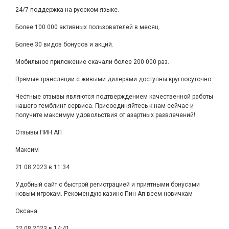
24/7 поддержка на русском языке.
Более 100 000 активных пользователей в месяц.
Более 30 видов бонусов и акций.
Мобильное приложение скачали более 200 000 раз.
Прямые трансляции с живыми дилерами доступны круглосуточно.
Честные отзывы являются подтверждением качественной работы
нашего гемблинг-сервиса. Присоединяйтесь к нам сейчас и
получите максимум удовольствия от азартных развлечений!
Отзывы ПИН АП
Максим
21.08.2023 в 11:34
Удобный сайт с быстрой регистрацией и приятными бонусами
новым игрокам. Рекомендую казино Пин Ап всем новичкам
Оксана
22.08.2023 в 14:41