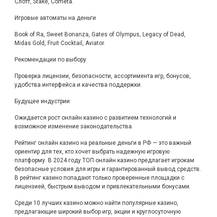
Слотт, Stake, Cometa.
Игровые автоматы на деньги
Book of Ra, Sweet Bonanza, Gates of Olympus, Legacy of Dead,
Midas Gold, Fruit Cocktail, Aviator.
Рекомендации по выбору
Проверка лицензии, безопасности, ассортимента игр, бонусов,
удобства интерфейса и качества поддержки.
Будущее индустрии
Ожидается рост онлайн казино с развитием технологий и
возможное изменение законодательства.
Рейтинг онлайн казино на реальные деньги в РФ — это важный
ориентир для тех, кто хочет выбрать надежную игровую
платформу. В 2024 году ТОП онлайн казино предлагает игрокам
безопасные условия для игры и гарантированный вывод средств.
В рейтинг казино попадают только проверенные площадки с
лицензией, быстрым выводом и привлекательными бонусами.
Среди 10 лучших казино можно найти популярные казино,
предлагающие широкий выбор игр, акции и круглосуточную