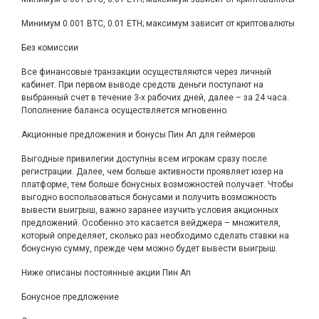
Минимум 0.001 BTC, 0.01 ETH; максимум зависит от криптовалюты
Без комиссии
Все финансовые транзакции осуществляются через личный
кабинет. При первом выводе средств деньги поступают на
выбранный счет в течение 3-х рабочих дней, далее – за 24 часа.
Пополнение баланса осуществляется мгновенно.
Акционные предложения и бонусы Пин Ап для геймеров
Выгодные привилегии доступны всем игрокам сразу после
регистрации. Далее, чем больше активности проявляет юзер на
платформе, тем больше бонусных возможностей получает. Чтобы
выгодно воспользоваться бонусами и получить возможность
вывести выигрыш, важно заранее изучить условия акционных
предложений. Особенно это касается вейджера – множителя,
который определяет, сколько раз необходимо сделать ставки на
бонусную сумму, прежде чем можно будет вывести выигрыш.
Ниже описаны постоянные акции Пин Ап
Бонусное предложение