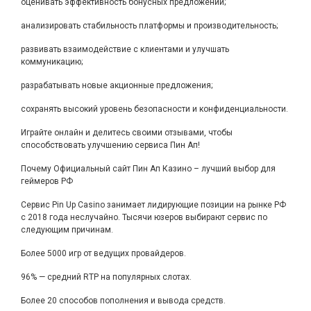
оценивать эффективность бонусных предложений;
анализировать стабильность платформы и производительность;
развивать взаимодействие с клиентами и улучшать
коммуникацию;
разрабатывать новые акционные предложения;
сохранять высокий уровень безопасности и конфиденциальности.
Играйте онлайн и делитесь своими отзывами, чтобы
способствовать улучшению сервиса Пин Ап!
Почему Официальный сайт Пин Ап Казино – лучший выбор для
геймеров РФ
Сервис Pin Up Casino занимает лидирующие позиции на рынке РФ
с 2018 года неслучайно. Тысячи юзеров выбирают сервис по
следующим причинам.
Более 5000 игр от ведущих провайдеров.
96% — средний RTP на популярных слотах.
Более 20 способов пополнения и вывода средств.