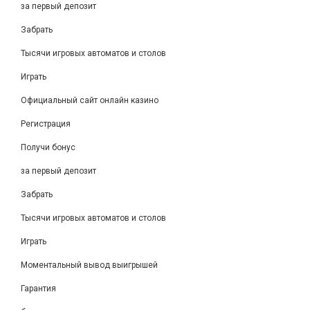
за первый депозит
Забрать
Тысячи игровых автоматов и столов
Играть
Официальный сайт онлайн казино
Регистрация
Получи бонус
за первый депозит
Забрать
Тысячи игровых автоматов и столов
Играть
Моментальный вывод выигрышей
Гарантия