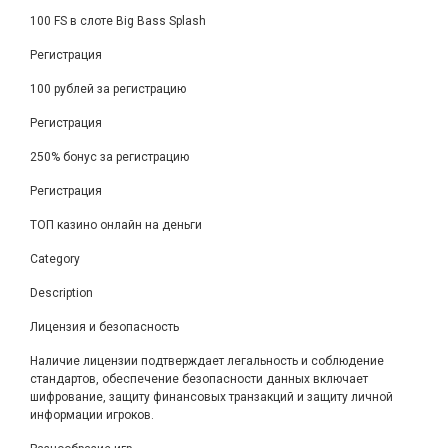
100 FS в слоте Big Bass Splash
Регистрация
100 рублей за регистрацию
Регистрация
250% бонус за регистрацию
Регистрация
ТОП казино онлайн на деньги
Category
Description
Лицензия и безопасность
Наличие лицензии подтверждает легальность и соблюдение
стандартов, обеспечение безопасности данных включает
шифрование, защиту финансовых транзакций и защиту личной
информации игроков.