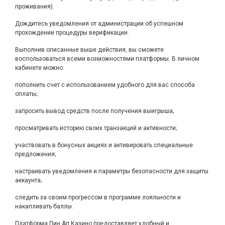
проживания).
Дождитесь уведомления от администрации об успешном
прохождении процедуры верификации.
Выполнив описанные выше действия, вы сможете
воспользоваться всеми возможностями платформы. В личном
кабинете можно:
пополнить счет с использованием удобного для вас способа
оплаты;
запросить вывод средств после получения выигрыша;
просматривать историю своих транзакций и активности;
участвовать в бонусных акциях и активировать специальные
предложения;
настраивать уведомления и параметры безопасности для защиты
аккаунта;
следить за своим прогрессом в программе лояльности и
накапливать баллы.
Платформа Пин Ап Казино предоставляет удобный и