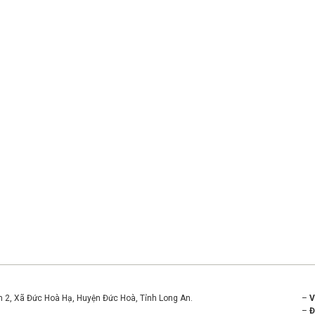
ền 2, Xã Đức Hoà Hạ, Huyện Đức Hoà, Tỉnh Long An.
–
–
Đ