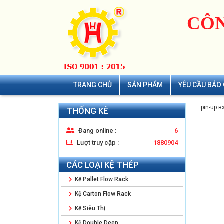
CÔN
TRANG CHỦ
SẢN PHẨM
YÊU CẦU BÁO 
pin-up в
THỐNG KÊ
Đang online :
6
Lượt truy cập :
1880904
CÁC LOẠI KỆ THÉP
Kệ Pallet Flow Rack
Kệ Carton Flow Rack
Kệ Siêu Thị
Kệ Double Deep