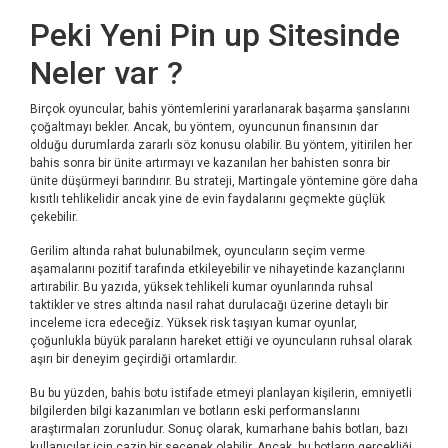
Peki Yeni Pin up Sitesinde
Neler var ?
Birçok oyuncular, bahis yöntemlerini yararlanarak başarma şanslarını
çoğaltmayı bekler. Ancak, bu yöntem, oyuncunun finansının dar
olduğu durumlarda zararlı söz konusu olabilir. Bu yöntem, yitirilen her
bahis sonra bir ünite artırmayı ve kazanılan her bahisten sonra bir
ünite düşürmeyi barındırır. Bu strateji, Martingale yöntemine göre daha
kısıtlı tehlikelidir ancak yine de evin faydalarını geçmekte güçlük
çekebilir.
Gerilim altında rahat bulunabilmek, oyuncuların seçim verme
aşamalarını pozitif tarafında etkileyebilir ve nihayetinde kazançlarını
artırabilir. Bu yazıda, yüksek tehlikeli kumar oyunlarında ruhsal
taktikler ve stres altında nasıl rahat durulacağı üzerine detaylı bir
inceleme icra edeceğiz. Yüksek risk taşıyan kumar oyunlar,
çoğunlukla büyük paraların hareket ettiği ve oyuncuların ruhsal olarak
aşırı bir deneyim geçirdiği ortamlardır.
Bu bu yüzden, bahis botu istifade etmeyi planlayan kişilerin, emniyetli
bilgilerden bilgi kazanımları ve botların eski performanslarını
araştırmaları zorunludur. Sonuç olarak, kumarhane bahis botları, bazı
kullanıcılar için cazip bir seçenek olabilir. Ancak, bu botların gerçekliği