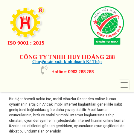
CÔNG TY TNHH HUY HOÀNG 288
Chuyên sản xuất kinh doanh Kệ Thép
Hotline: 0903 288 288
Bir diğer önemli nokta ise, mobil cihazlar üzerinden online kumar
oynamanın artışıdır. Ancak, mobil internet bağlantıları genellikle sabit
geniş bant bağlantılara göre daha yavaş olabilir. Mobil kumar
oyuncularının, hızlı ve stabil bir mobil internet bağlantısına sahip
olmaları, oyun deneyimlerini iyileştirebilir. İnternet hızının online kumar
üzerindeki etkilerini gözden geçirirken, oyuncuların oyun çeşitlerini de
dikkat bulundurmaları önemlidir.