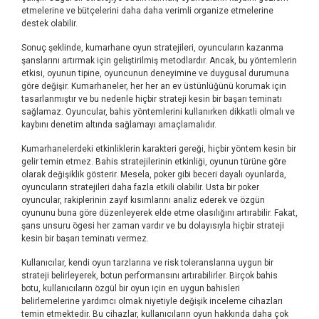
etmelerine ve bütçelerini daha daha verimli organize etmelerine
destek olabilir.
Sonuç şeklinde, kumarhane oyun stratejileri, oyuncuların kazanma
şanslarını artırmak için geliştirilmiş metodlardır. Ancak, bu yöntemlerin
etkisi, oyunun tipine, oyuncunun deneyimine ve duygusal durumuna
göre değişir. Kumarhaneler, her her an ev üstünlüğünü korumak için
tasarlanmıştır ve bu nedenle hiçbir strateji kesin bir başarı teminatı
sağlamaz. Oyuncular, bahis yöntemlerini kullanırken dikkatli olmalı ve
kaybını denetim altında sağlamayı amaçlamalıdır.
Kumarhanelerdeki etkinliklerin karakteri gereği, hiçbir yöntem kesin bir
gelir temin etmez. Bahis stratejilerinin etkinliği, oyunun türüne göre
olarak değişiklik gösterir. Mesela, poker gibi beceri dayalı oyunlarda,
oyuncuların stratejileri daha fazla etkili olabilir. Usta bir poker
oyuncular, rakiplerinin zayıf kısımlarını analiz ederek ve özgün
oyununu buna göre düzenleyerek elde etme olasılığını artırabilir. Fakat,
şans unsuru ögesi her zaman vardır ve bu dolayısıyla hiçbir strateji
kesin bir başarı teminatı vermez.
Kullanıcılar, kendi oyun tarzlarına ve risk toleranslarına uygun bir
strateji belirleyerek, botun performansını artırabilirler. Birçok bahis
botu, kullanıcıların özgül bir oyun için en uygun bahisleri
belirlemelerine yardımcı olmak niyetiyle değişik inceleme cihazları
temin etmektedir. Bu cihazlar, kullanıcıların oyun hakkında daha çok