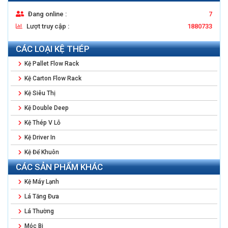
Đang online :
7
Lượt truy cập :
1880733
CÁC LOẠI KỆ THÉP
Kệ Pallet Flow Rack
Kệ Carton Flow Rack
Kệ Siêu Thị
Kệ Double Deep
Kệ Thép V Lỗ
Kệ Driver In
Kệ Để Khuôn
CÁC SẢN PHẨM KHÁC
Kệ Máy Lạnh
Lá Tăng Đưa
Lá Thường
Móc Bi