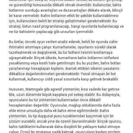
ve güvenilirliği konusunda dikkatli olmak önemlidir. Kullanıcılar, bahis
botlarının sunduğu avantajları ve dezavantajları dikkate alarak, bilinçli
bir karar vermelidir. Bahis botlarının etkili bir şekilde kullanılabilmesi
için, kullanıcıların belirli bir strateji geliştirmeleri gerekmektedir. Bu
strateji, botun nasıl programlanacağı, hangi oyunlarda kullanılacağı ve
ne tür bahislerin yapılacağı gibi unsurları içermelidir.
Bu botlar, önceki oyun verileri analiz ederek, belirli bir oyunda zafer
ihtimalini artırmaya çalışır. Kumarhaneler, oyunlarını sürekli olarak
tazeleştirerek ve değiştirerek, bu tür botların tesirini kısıtlamaya
uğraşmaktadır. Birçok ülkede, kumarhane bahis botlarının istifadesi
yasaklanmış veya kısıtlı hale getirilmiştir. Bu bu yüzden, bahis botları
yararlanmayı hesaplayan kişilerin, ikamet ettikleri ülkenin yasalarını
dikkatlice değerlendirmeleri gerekmektedir. Yasal olmayan bir bot
kullanmak, kullanıcıyı ciddi yasal sorunlarla karşı gelmek bırakabilir.
Hususen, Martingale gibi agresif yöntemler, kısa vadede kar getirse
bile, uzun dönemde büyük kayıplara yol sebep olabilir. Bu dolayısıyla,
oyuncuların bu tür yöntemleri kullanmadan önce dikkatli
hesaplamaları değerlidir. Oyuncular, mağlup olduklarında daha fazla
elde etme umuduyla daha ek bahis etme eğilimindedir. Bahis
yöntemleri, bu tip duygusal pusu tuzaklarından kaçınmak için bir
çözüm sunabilir, ancak yine de özenli davranılmalıdır. Birçok oyuncu,
bahis taktiklerini kullanarak daha disiplinli bir yaklaşım kabul etmeye
çalışır. Özgül bir stratejiye sadık kalmak, oyuncuların kaybını gözlem