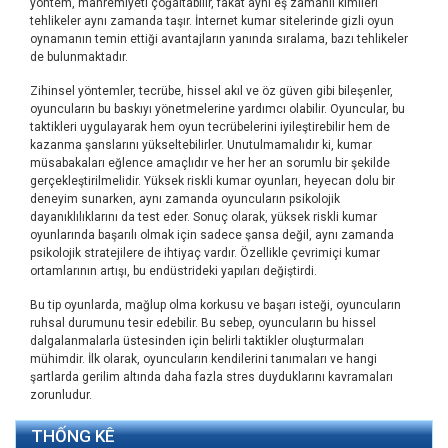
yöntem, mahremiyeti çoğaltabilir, fakat aynı eş zamanlı kimileri
tehlikeler aynı zamanda taşır. İnternet kumar sitelerinde gizli oyun
oynamanın temin ettiği avantajların yanında sıralama, bazı tehlikeler
de bulunmaktadır.
Zihinsel yöntemler, tecrübe, hissel akıl ve öz güven gibi bileşenler,
oyuncuların bu baskıyı yönetmelerine yardımcı olabilir. Oyuncular, bu
taktikleri uygulayarak hem oyun tecrübelerini iyileştirebilir hem de
kazanma şanslarını yükseltebilirler. Unutulmamalıdır ki, kumar
müsabakaları eğlence amaçlıdır ve her her an sorumlu bir şekilde
gerçekleştirilmelidir. Yüksek riskli kumar oyunları, heyecan dolu bir
deneyim sunarken, aynı zamanda oyuncuların psikolojik
dayanıklılıklarını da test eder. Sonuç olarak, yüksek riskli kumar
oyunlarında başarılı olmak için sadece şansa değil, aynı zamanda
psikolojik stratejilere de ihtiyaç vardır. Özellikle çevrimiçi kumar
ortamlarının artışı, bu endüstrideki yapıları değiştirdi.
Bu tip oyunlarda, mağlup olma korkusu ve başarı isteği, oyuncuların
ruhsal durumunu tesir edebilir. Bu sebep, oyuncuların bu hissel
dalgalanmalarla üstesinden için belirli taktikler oluşturmaları
mühimdir. İlk olarak, oyuncuların kendilerini tanımaları ve hangi
şartlarda gerilim altında daha fazla stres duyduklarını kavramaları
zorunludur.
THỐNG KÊ