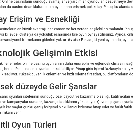
r. Online casinoların sunduğu avantajlar ve yardımlar, oyuncuları cezbetmeye de
rdan da casino
dean-klafuric.com
oyunlarına erişmek çok kolay. Pinup, bu alanda sun
ay Erişim ve Esnekliği
asinoların en büyük avantajı, her zaman ve her yerden erişilebilir olmalarıdır. Pinu
yor ki, evde, ofiste ya da yolculuk esnasında bile oyun oynayabilirsiniz. Ayrıca, onl
nvansiyonel bir mekanın giderleri yoktur.
Aviator Pinup
gibi yeni oyunlarla, oyunc
nolojik Gelişimin Etkisi
ik ilerlemeler, online casino oyunlarının daha erişilebilir ve eğlenceli olmasını sa
r, her an Pinup casino oyunlarına katılabiliyor.
Pinup giris
işlemi fazlasıyla kolay v
tlık sağlıyor. Yüksek güvenlik önlemleri ve hızlı ödeme fırsatları, bu platformların do
sek düzeyde Gelir Şanslar
 şans oyunları sitelerinin sunduğu özel payout ve kazanma olasılığı, katılımcıları et
r ve kampanyalar sunarak, kazanç olasılıklarını yükseltiyor. Çevrimiçi şans oyunla
ük kar sağlar çünkü geniş bölgesel bir kullanıcı kitlesine hitap eder ve farklı far
imkanı verir.
itli Oyun Türleri