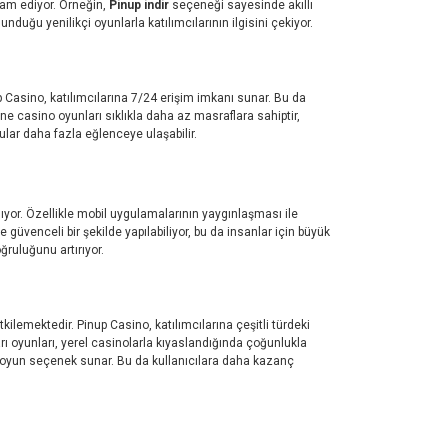
vam ediyor. Örneğin,
Pinup indir
seçeneği sayesinde akıllı
duğu yenilikçi oyunlarla katılımcılarının ilgisini çekiyor.
p Casino, katılımcılarına 7/24 erişim imkanı sunar. Bu da
ine casino oyunları sıklıkla daha az masraflara sahiptir,
ular daha fazla eğlenceye ulaşabilir.
ğlıyor. Özellikle mobil uygulamalarının yaygınlaşması ile
e güvenceli bir şekilde yapılabiliyor, bu da insanlar için büyük
ğruluğunu artırıyor.
kilemektedir. Pinup Casino, katılımcılarına çeşitli türdeki
rı oyunları, yerel casinolarla kıyaslandığında çoğunlukla
klı oyun seçenek sunar. Bu da kullanıcılara daha kazanç