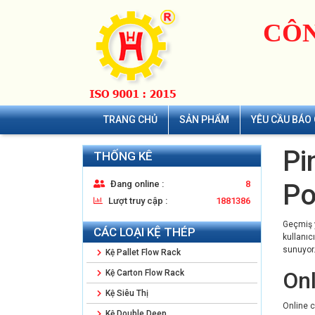
CÔN
TRANG CHỦ
SẢN PHẨM
YÊU CẦU BÁO 
Pi
THỐNG KÊ
Đang online :
8
Po
Lượt truy cập :
1881386
Geçmiş y
CÁC LOẠI KỆ THÉP
kullanıc
sunuyor.
Kệ Pallet Flow Rack
Onl
Kệ Carton Flow Rack
Kệ Siêu Thị
Online c
Kệ Double Deep