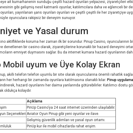
teye ait kumarhanenin sunduğu çeşitli hazard oyunları yelpazesi, ziyaretçileri et
esinin gibi gelişmiş nesil katmanlı oyunlar, katılımcılara daha ve eğlenceli bir d
 oyunları, yayınlanan şans oyunları oyunları ve çeşitli çeşitli ile her ziyaretçiye 
üyle oyunculara rakipsiz bir deneyim sunuyor.
niyet ve Yasal durum
no aktifliklerde koruma her zaman ilk bir sorundur. Pinup Casino, oyuncularının bi
 ve denetlenen bir casino olarak, ziyaretçilerine korunaklı bir hazard deneyimi o
ımcıların emniyet duymasını sağlar. Bu da internet kumara hazard oyunlarının daha 
 Mobil uyum ve Üye Kolay Ekran
nup, akıllı telefon telefon uyumlu bir site olarak oyuncularına önemli rahatlık sağ
rın her herhangi bir zamanda oyunlara katılmasına olanaklı kılar.
Pinup uygulama 
indirerek, hazard oyunlarını her daima yanlarında götürebilirler. Katılımcı dostu 
k oldukça kolaydır.
Açıklama
işim
PinUp Casino’ya 24 saat internet üzerinden ulaşılabilir.
yun Seçenekleri
Aviator Oyun Pinup gibi yeni oyunlar ve ilave.
Gelişmiş güvenlik adımları ve yasal oyun ortamı.
umluluk
PinUp kur ile mobil cihazlarda rahat erişim.