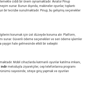
kilemekte ciddi bir önem oynamaktadır. Aviator Pinup
eneyim sunar. Bunun dışında, makineler oyunlar, toplantı
uygun bir tecrübe sunulmaktadır. Pinup, bu gelişmiş seçenekler
lgilerini korumak için üst düzeyde koruma alır. Platform,
rtamı sunar. Güvenli ödeme seçenekleri ve seri ödeme işlemler
yaygın hale gelmesinde etkili bir sebeptir.
lamaktadır. Mobil cihazlarda katmanlı oyunlar katılma imkanı,
indir
metoduyla ziyaretçiler, cep telefonlarına programı
görünümü sayesinde, siteye giriş yapmak ve oyunları