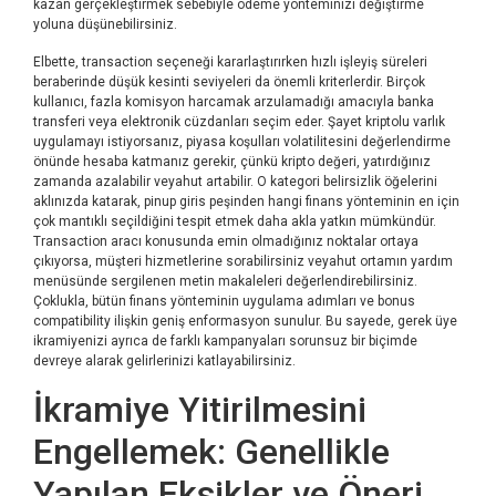
kazan gerçekleştirmek sebebiyle ödeme yönteminizi değiştirme
yoluna düşünebilirsiniz.
Elbette, transaction seçeneği kararlaştırırken hızlı işleyiş süreleri
beraberinde düşük kesinti seviyeleri da önemli kriterlerdir. Birçok
kullanıcı, fazla komisyon harcamak arzulamadığı amacıyla banka
transferi veya elektronik cüzdanları seçim eder. Şayet kriptolu varlık
uygulamayı istiyorsanız, piyasa koşulları volatilitesini değerlendirme
önünde hesaba katmanız gerekir, çünkü kripto değeri, yatırdığınız
zamanda azalabilir veyahut artabilir. O kategori belirsizlik öğelerini
aklınızda katarak, pinup giris peşinden hangi finans yönteminin en için
çok mantıklı seçildiğini tespit etmek daha akla yatkın mümkündür.
Transaction aracı konusunda emin olmadığınız noktalar ortaya
çıkıyorsa, müşteri hizmetlerine sorabilirsiniz veyahut ortamın yardım
menüsünde sergilenen metin makaleleri değerlendirebilirsiniz.
Çoklukla, bütün finans yönteminin uygulama adımları ve bonus
compatibility ilişkin geniş enformasyon sunulur. Bu sayede, gerek üye
ikramiyenizi ayrıca de farklı kampanyaları sorunsuz bir biçimde
devreye alarak gelirlerinizi katlayabilirsiniz.
İkramiye Yitirilmesini
Engellemek: Genellikle
Yapılan Eksikler ve Öneri