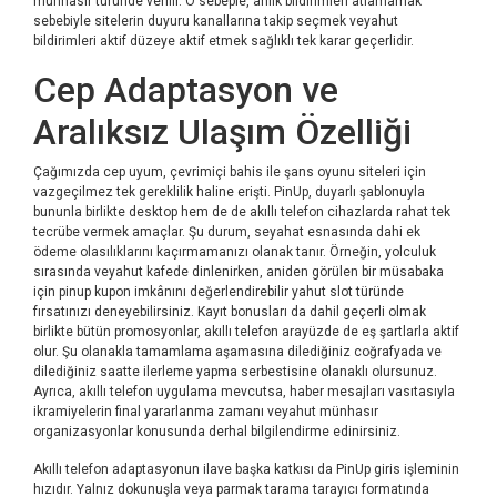
münhasır türünde verilir. O sebeple, anlık bildirimleri atlamamak
sebebiyle sitelerin duyuru kanallarına takip seçmek veyahut
bildirimleri aktif düzeye aktif etmek sağlıklı tek karar geçerlidir.
Cep Adaptasyon ve
Aralıksız Ulaşım Özelliği
Çağımızda cep uyum, çevrimiçi bahis ile şans oyunu siteleri için
vazgeçilmez tek gereklilik haline erişti. PinUp, duyarlı şablonuyla
bununla birlikte desktop hem de de akıllı telefon cihazlarda rahat tek
tecrübe vermek amaçlar. Şu durum, seyahat esnasında dahi ek
ödeme olasılıklarını kaçırmamanızı olanak tanır. Örneğin, yolculuk
sırasında veyahut kafede dinlenirken, aniden görülen bir müsabaka
için pinup kupon imkânını değerlendirebilir yahut slot türünde
fırsatınızı deneyebilirsiniz. Kayıt bonusları da dahil geçerli olmak
birlikte bütün promosyonlar, akıllı telefon arayüzde de eş şartlarla aktif
olur. Şu olanakla tamamlama aşamasına dilediğiniz coğrafyada ve
dilediğiniz saatte ilerleme yapma serbestisine olanaklı olursunuz.
Ayrıca, akıllı telefon uygulama mevcutsa, haber mesajları vasıtasıyla
ikramiyelerin final yararlanma zamanı veyahut münhasır
organizasyonlar konusunda derhal bilgilendirme edinirsiniz.
Akıllı telefon adaptasyonun ilave başka katkısı da PinUp giris işleminin
hızıdır. Yalnız dokunuşla veya parmak tarama tarayıcı formatında