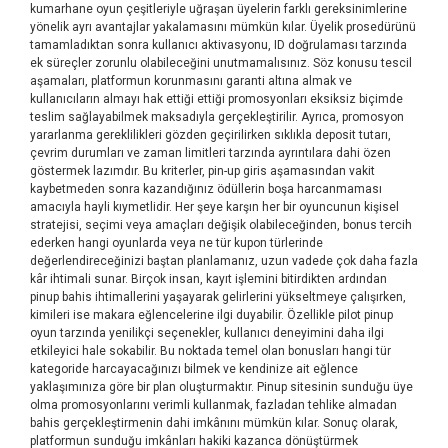
kumarhane oyun çeşitleriyle uğraşan üyelerin farklı gereksinimlerine
yönelik ayrı avantajlar yakalamasını mümkün kılar. Üyelik prosedürünü
tamamladıktan sonra kullanıcı aktivasyonu, ID doğrulaması tarzında
ek süreçler zorunlu olabileceğini unutmamalısınız. Söz konusu tescil
aşamaları, platformun korunmasını garanti altına almak ve
kullanıcıların almayı hak ettiği ettiği promosyonları eksiksiz biçimde
teslim sağlayabilmek maksadıyla gerçekleştirilir. Ayrıca, promosyon
yararlanma gereklilikleri gözden geçirilirken sıklıkla deposit tutarı,
çevrim durumları ve zaman limitleri tarzında ayrıntılara dahi özen
göstermek lazımdır. Bu kriterler, pin-up giris aşamasından vakit
kaybetmeden sonra kazandığınız ödüllerin boşa harcanmaması
amacıyla hayli kıymetlidir. Her şeye karşın her bir oyuncunun kişisel
stratejisi, seçimi veya amaçları değişik olabileceğinden, bonus tercih
ederken hangi oyunlarda veya ne tür kupon türlerinde
değerlendireceğinizi baştan planlamanız, uzun vadede çok daha fazla
kâr ihtimali sunar. Birçok insan, kayıt işlemini bitirdikten ardından
pinup bahis ihtimallerini yaşayarak gelirlerini yükseltmeye çalışırken,
kimileri ise makara eğlencelerine ilgi duyabilir. Özellikle pilot pinup
oyun tarzında yenilikçi seçenekler, kullanıcı deneyimini daha ilgi
etkileyici hale sokabilir. Bu noktada temel olan bonusları hangi tür
kategoride harcayacağınızı bilmek ve kendinize ait eğlence
yaklaşımınıza göre bir plan oluşturmaktır. Pinup sitesinin sunduğu üye
olma promosyonlarını verimli kullanmak, fazladan tehlike almadan
bahis gerçekleştirmenin dahi imkânını mümkün kılar. Sonuç olarak,
platformun sunduğu imkânları hakiki kazanca dönüştürmek