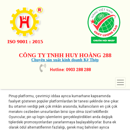
CÔNG TY TNHH HUY HOÀNG 288
Chuyên sản xuất kinh doanh Kệ Thép
Hotline: 0903 288 288
Pinup platformu, çevrimiçi iddaa ayrıca kumarhane kapsamında
faaliyet gösteren popüler platformlardan bir tanesi şeklinde öne çıkar.
Bu ortamın verdiği pek çok imkân arasında, kullanıcıların en çok çok
merakını cezbeden unsurlardan birisi üye olma özel tekliflerdir.
Oyuncular, pin up login işlemlerini gerçekleştirdikleri anda değişik
tiplerdeki promosyonlardan yararlanmaya başlayabiliyorlar. Buna ek
olarak ödül alternatiflerinin fazlalığı, gerek maç bahisleri ayrıca