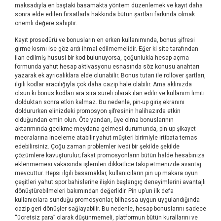
maksadıyla en baştaki basamakta yöntem düzenlemek ve kayıt daha
sonra elde edilen fırsatlarla hakkında bütün şartları farkında olmak
önemli değere sahiptir.
Kayıt prosedürü ve bonusların en erken kullanımında, bonus şifresi
girme kısmı ise göz ardı ihmal edilmemelidir. Eğer ki site tarafından
ilan edilmiş hususi bir kod bulunuyorsa, çoğunlukla hesap açma
formunda yahut hesap aktivasyonu esnasında söz konusu anahtarı
yazarak ek ayrıcalıklara elde olunabilir. Bonus tutarı ile rollover şartları,
ilgili kodlar aracılığıyla çok daha cazip hale olabilir. Ama aklınızda
olsun ki bonus kodları ara sıra süreli olarak ilan edilir ve kullanım limiti
dolduktan sonra etkin kalmaz. Bu nedenle, pin-up giriş ekranını
doldururken elinizdeki promosyon şifresinin halihazırda etkin
olduğundan emin olun. Öte yandan, üye olma bonuslarının
aktarımında gecikme meydana gelmesi durumunda, pin-up şikayet
mecralarına inceleme atabilir yahut müşteri birimiyle irtibata temas
edebilirsiniz. Çoğu zaman problemler ivedi bir şekilde şekilde
çözümlere kavuşturulur; fakat promosyonların bütün halde hesabınıza
eklenmemesi vakasında işlemleri dikkatlice takip etmenizde avantaj
mevcuttur. Hepsi ilgili basamaklar, kullanıcıların pin up makara oyun
çeşitleri yahut spor bahislerine ilişkin başlangıç deneyimlerini avantajlı
dönüştürebilmeleri bakımından değerlidir. Pin up’un ilk defa
kullanıcılara sunduğu promosyonlar, bilhassa uygun uygulandığında
cazip geri dönüşler sağlayabilir. Bu nedenle, hesap bonuslarını sadece
“ücretsiz para” olarak düşünmemeli, platformun bütün kurallarını ve