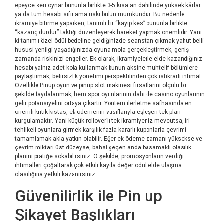
epeyce seri oynar bununla birlikte 3-5 kısa an dahilinde yüksek kârlar
ya da tüm hesabı sıfırlama riski bulun mümkündür. Bu nedenle
ikramiye bitirme yaparken, tanımlı bir “kayıp kes” bununla birlikte
“kazanç durdur” taktiği düzenleyerek hareket yapmak önemlidir. Yani
ki tanımlı özel ödül bedeline geldiğinizde seanstan çıkmak yahut belli
hususi yenilgi yaşadığınızda oyuna mola gerçekleştirmek, geniş
zamanda riskinizi engeller. Ek olarak, ikramiyelerle elde kazandığınız
hesabı yalnız adet kola kullanmak bunun aksine muhtelif bölümlere
paylaştırmak, belirsizlik yönetimi perspektifinden çok istikrarlı ihtimal.
Özellikle Pinup oyun ve pinup slot makinesi fırsatlarını ölçülü bir
şekilde faydalanmak, hem spor oyunlarının dahi de casino oyunlarının
gelir potansiyelini ortaya çıkartır. Yöntem ilerletme safhasında en
önemli kritik kıstas, ek ödemenin vasıflarıyla eşleşen tek plan
kurgulamaktır. Yani küçük rollover’lı tek ikramiyeniz mevcutsa, iri
tehlikeli oyunlara girmek karşılık fazla kararlı kuponlarla çevrimi
tamamlamak akla yatkın olabilir. Eğer ek ödeme zamanı yüksekse ve
çevrim miktarı üst düzeyse, bahsi geçen anda basamaklı olasılık
planını pratiğe sokabilirsiniz. O şekilde, promosyonların verdiği
ihtimalleri çoğaltarak çok etkili kayda değer ödül elde ulaşma
olasılığına yetkili kazanırsınız.
Güvenilirlik ile Pin up
Şikayet Başlıkları