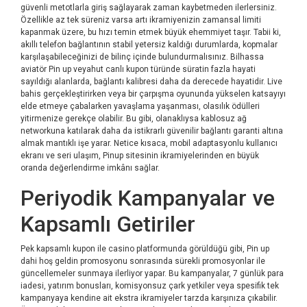
güvenli metotlarla giriş sağlayarak zaman kaybetmeden ilerlersiniz.
Özellikle az tek süreniz varsa artı ikramiyenizin zamansal limiti
kapanmak üzere, bu hızı temin etmek büyük ehemmiyet taşır. Tabii ki,
akıllı telefon bağlantının stabil yetersiz kaldığı durumlarda, kopmalar
karşılaşabileceğinizi de bilinç içinde bulundurmalısınız. Bilhassa
aviatör Pin up veyahut canlı kupon türünde süratin fazla hayati
sayıldığı alanlarda, bağlantı kalibresi daha da derecede hayatidir. Live
bahis gerçekleştirirken veya bir çarpışma oyununda yükselen katsayıyı
elde etmeye çabalarken yavaşlama yaşanması, olasılık ödülleri
yitirmenize gerekçe olabilir. Bu gibi, olanaklıysa kablosuz ağ
networkuna katılarak daha da istikrarlı güvenilir bağlantı garanti altına
almak mantıklı işe yarar. Netice kısaca, mobil adaptasyonlu kullanıcı
ekranı ve seri ulaşım, Pinup sitesinin ikramiyelerinden en büyük
oranda değerlendirme imkânı sağlar.
Periyodik Kampanyalar ve
Kapsamlı Getiriler
Pek kapsamlı kupon ile casino platformunda görüldüğü gibi, Pin up
dahi hoş geldin promosyonu sonrasında sürekli promosyonlar ile
güncellemeler sunmaya ilerliyor yapar. Bu kampanyalar, 7 günlük para
iadesi, yatırım bonusları, komisyonsuz çark yetkiler veya spesifik tek
kampanyaya kendine ait ekstra ikramiyeler tarzda karşınıza çıkabilir.