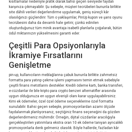
kısıtlamalar nedeniyle pratik olarak bahsi geçen seviyede faydalı
karşınıza çıkmayabilir. Şu sebeple, müşteri tecrübeleri bununla birlikte
site dâhili verileri değerlendirme uygulamak, geniş süreçli kâr
olasılığınızı güçlendirir. Tüm o yaklaşımlar, PinUp kupon ve şans oyunu
tecrübesini daha da devamlı hale getirir, çünkü edinilen
oluşturduğunuz tüm minik avantaja isabetli planlarla çoğalarak, bütün
ödül miktarınızın yükselmesini garanti eder.
Çeşitli Para Opsiyonlarıyla
İkramiye Fırsatlarını
Genişletme
pin-up, kullanıcıların meblağlarına çabuk bununla birlikte zahmetsiz
formatta para yatırıp çekme işlemi yapmasını temin etmek sebebiyle
çeşitli finans metotlarını destekler. Kredili ödeme kartı, banka transferi,
e-cüzdanlar ile bile kripto para crypto benzeri alternatifler arasında
uygun olduğunuza en uygun elverişli olanı karar uygulayabilirsiniz.
Kimi ek ödemeler, özel özel ödeme seçeneklerine özel formatta
sunulabilir. Bahsi geçen sebeple, promosyonlardan azami ölçüde
faydalanmak planlıyorsanız, seçtiğiniz finans seçeneğini da gözden
değerlendirmeniz mühimdir. Örneğin, dijital cüzdanlar aracılığıyla
gerçekleştirilen yatırımlara ekstra oran 10 ek ödeme tanıyan ayrıcalıklı
promosyonlarla denk gelmeniz olasılık. Böyle hallerde, fazladan kâr