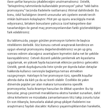
ilave şartlar karşınıza çıkabileceğini unutmamalısınız. Üstelik,
“birleştirilmiş tahminlerde kullanılabilir promosyon” yahut “tekli bahis
promosyonu” tarzında ifadelerle rastlamanız ihtimal dahilindedir. Bu
konu, ödül fazlalığının önemli unsurudur artı üyelerin esnek tercih
imkân bulmasını kolaylaştırır. Pilot pin up oyunu aracılığıyla merak
ediyorsanız, birtakım bonusların yalnızca özel kategorilere dair
tasarlandığını ile genel maç promosyonlarından farklı gözlenebildiğini
fark edebilirsiniz.
Bu tablomuzda, yaygın görülen promosyon türlerini ile başlıca
niteliklerini derledik. Söz konusu cetveli araştırarak kendinize en
uygun elverişli promosyonu değerlendirebilirsiniz ve pin up giriş
sonrası edinim alacağınız avantajların kıymetini daha net bir şekilde
kavrayabilirsiniz. Cetveli düzenli şekilde yenilemek artı kıyaslama
uygulamak, en yüksek fayda kazanmak etkinize yardımcı gelecektir.
Üstelik, gerek duyduğunuzda liste içinde yer dışında kalan detaylar
hakkında kullanıcı servisiyle bağlantıya temas etmekten
vazgeçmeyin. Hatırlayın ki her promosyon türü, spesifik koşullar
altında daha da kârlı ya da az kısıtlı olabilir. Özellikle de yakın
dönemde popüler yer alan makara turnuvalarına spesifik
promosyonlar, fazla ikramiye havuzları ile dikkat uyandırır. Bu tip
bonuslar, pinup çevirmeli meraklılarına ekstra hareket sunarken, dahil
olma kriterlerini ve müsabaka zamanlamasını titiz takip zorunlu tutar.
En son itibarıyla, bonuslarla alakalı pinup şikâyet ifadelerini ise
araştırmanız faydalı olacaktır. Kullanıcı yaşanmışlıklarından hareketle,