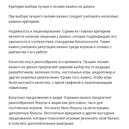
Критерии выбора лучшего онлайн казино на деньги
При выборе лучшего онлайн казино следует учитывать несколько
важных критериев:
Надежность и лицензирование: Одним из главных критериев
является наличие лицензии у казино, которая подтверждает его
законность и соответствие стандартам безопасности. Также
важно учитывать репутацию казино среди игроков и отзывы с
рейтингом о его работе.
Качество игр и разнообразие ассортимента: Лучшие онлайн
казино на деньги предлагают широкий выбор игр от ведущих
разработчиков, включая слоты, настольные игры, видеопокер и
другие азартные развлечения. Кроме того, важно, чтобы игры
были высокого качества, с яркой графикой и захватывающим
геймплеем.
Бонусные предложения и акции: Хорошие казино предлагают
разнообразные бонусы и акции как для новых, так и для
постоянных игроков. Это могут быть бонусы за регистрацию,
депозитные бонусы, бесплатные вращения и другие выгодные
предложения, которые позволяют игрокам увеличить свой баланс
и получить дополнительные выигрыши.