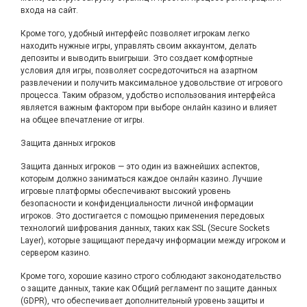
входа на сайт.
Кроме того, удобный интерфейс позволяет игрокам легко
находить нужные игры, управлять своим аккаунтом, делать
депозиты и выводить выигрыши. Это создает комфортные
условия для игры, позволяет сосредоточиться на азартном
развлечении и получить максимальное удовольствие от игрового
процесса. Таким образом, удобство использования интерфейса
является важным фактором при выборе онлайн казино и влияет
на общее впечатление от игры.
Защита данных игроков
Защита данных игроков — это один из важнейших аспектов,
которым должно заниматься каждое онлайн казино. Лучшие
игровые платформы обеспечивают высокий уровень
безопасности и конфиденциальности личной информации
игроков. Это достигается с помощью применения передовых
технологий шифрования данных, таких как SSL (Secure Sockets
Layer), которые защищают передачу информации между игроком и
сервером казино.
Кроме того, хорошие казино строго соблюдают законодательство
о защите данных, такие как Общий регламент по защите данных
(GDPR), что обеспечивает дополнительный уровень защиты и