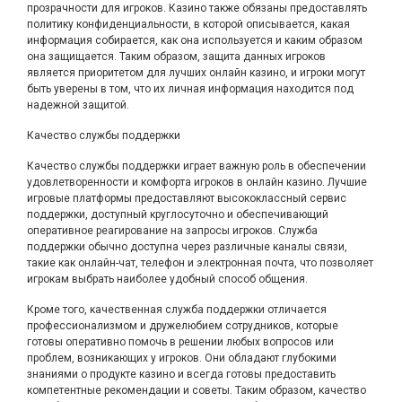
прозрачности для игроков. Казино также обязаны предоставлять
политику конфиденциальности, в которой описывается, какая
информация собирается, как она используется и каким образом
она защищается. Таким образом, защита данных игроков
является приоритетом для лучших онлайн казино, и игроки могут
быть уверены в том, что их личная информация находится под
надежной защитой.
Качество службы поддержки
Качество службы поддержки играет важную роль в обеспечении
удовлетворенности и комфорта игроков в онлайн казино. Лучшие
игровые платформы предоставляют высококлассный сервис
поддержки, доступный круглосуточно и обеспечивающий
оперативное реагирование на запросы игроков. Служба
поддержки обычно доступна через различные каналы связи,
такие как онлайн-чат, телефон и электронная почта, что позволяет
игрокам выбрать наиболее удобный способ общения.
Кроме того, качественная служба поддержки отличается
профессионализмом и дружелюбием сотрудников, которые
готовы оперативно помочь в решении любых вопросов или
проблем, возникающих у игроков. Они обладают глубокими
знаниями о продукте казино и всегда готовы предоставить
компетентные рекомендации и советы. Таким образом, качество