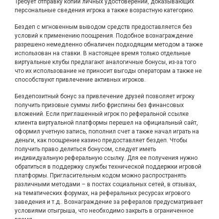
Требует отправку копий личных удостоверений, доказывающих
персональные сведения игрока а также возрастную категорию.
Бездеп с мгновенным выводом средств предоставляется без
условий к применению поощрения. Подобное вознаграждение
разрешено немедленно обналичен подходящим методом а также
использован на ставки. В настоящее время только отдельные
виртуальные клубы предлагают аналогичные бонусы, из-за того
что их использование не приносит выгоды операторам а также не
способствуют привлечение активных игроков.
Бездепозитный бонус за привлечение друзей позволяет игроку
получить призовые суммы либо фриспины без финансовых
вложений. Если приглашенный игрок по реферальной ссылке
клиента виртуальной платформы перешел на официальный сайт,
оформил учетную запись, пополнил счет а также начал играть на
деньги, как поощрение казино предоставляет бездеп. Чтобы
получить право делиться бонусом, следует иметь
индивидуальную реферальную ссылку. Для ее получения нужно
обратиться в поддержку службы технической поддержки игровой
платформы. Пригласительным кодом можно распространять
различными методами – в постах социальных сетей, в отзывах,
на тематических форумах, на реферальных ресурсах игрового
заведения и т.д.. Вознаграждение за рефералов предусматривает
условиями отыгрыша, что необходимо закрыть в ограниченное