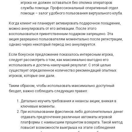
игрока не должен оставаться без отклика операторов
службы помощи. Профессиональный оперативный отдел
помощи – залог удобного пользования виртуального клуба.
Когда клиент не планирует активировать подарочное поощрение,
можно аннулировать от его активации. После этого
воспользоваться приветственным подарком запрещено. Эта
акция разрешено пользователям моментально после регистрации,
однако через некоторый период оно аннулируется.
Если бонусное предложение показалось интересным игрока,
следует рассмотреть о том, как максимально выгодно его
использовать и достичь наилучший результат. С этой целью
существует определенное количество рекомендаций опытных
игроков, которые они дали.
Таким образом, чтобы использовать максимально доступный
бездеп, важно соблюдать следующих правил:
Детально изучить требования и нюансы акции, вникая в
ключевые моменты.
При использовании фриспинов либо дополнительных денег
отдавать предпочтение различные автоматы игровой
платформы с наивысшим процентом возврата. Такой метод
повысит возможности выигрыша на этапе соблюдения