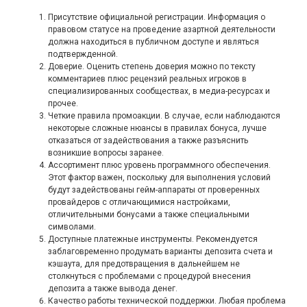
Присутствие официальной регистрации. Информация о
правовом статусе на проведение азартной деятельности
должна находиться в публичном доступе и являться
подтвержденной.
Доверие. Оценить степень доверия можно по тексту
комментариев плюс рецензий реальных игроков в
специализированных сообществах, в медиа-ресурсах и
прочее.
Четкие правила промоакции. В случае, если наблюдаются
некоторые сложные нюансы в правилах бонуса, лучше
отказаться от задействования а также разъяснить
возникшие вопросы заранее.
Ассортимент плюс уровень программного обеспечения.
Этот фактор важен, поскольку для выполнения условий
будут задействованы гейм-аппараты от проверенных
провайдеров с отличающимися настройками,
отличительными бонусами а также специальными
символами.
Доступные платежные инструменты. Рекомендуется
заблаговременно продумать варианты депозита счета и
кэшаута, для предотвращения в дальнейшем не
столкнуться с проблемами с процедурой внесения
депозита а также вывода денег.
Качество работы технической поддержки. Любая проблема