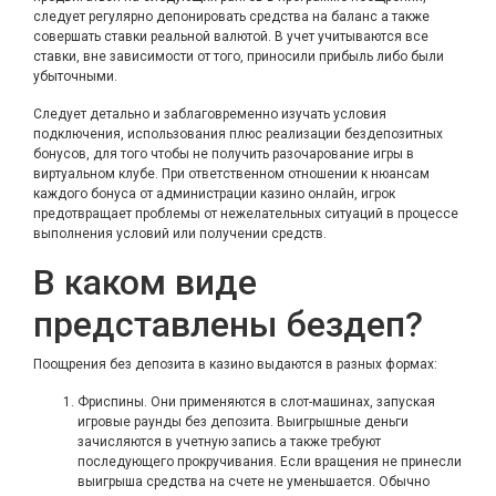
следует регулярно депонировать средства на баланс а также
совершать ставки реальной валютой. В учет учитываются все
ставки, вне зависимости от того, приносили прибыль либо были
убыточными.
Следует детально и заблаговременно изучать условия
подключения, использования плюс реализации бездепозитных
бонусов, для того чтобы не получить разочарование игры в
виртуальном клубе. При ответственном отношении к нюансам
каждого бонуса от администрации казино онлайн, игрок
предотвращает проблемы от нежелательных ситуаций в процессе
выполнения условий или получении средств.
В каком виде
представлены бездеп?
Поощрения без депозита в казино выдаются в разных формах:
Фриспины. Они применяются в слот-машинах, запуская
игровые раунды без депозита. Выигрышные деньги
зачисляются в учетную запись а также требуют
последующего прокручивания. Если вращения не принесли
выигрыша средства на счете не уменьшается. Обычно