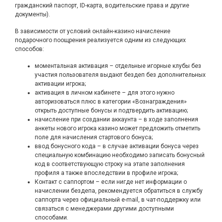
гражданский паспорт, ID-карта, водительские права и другие
документы).
В зависимости от условий онлайн-казино начисление
подарочного поощрения реализуется одним из следующих
способов:
моментальная активация – отдельные игорные клубы без
участия пользователя выдают бездеп без дополнительных
активации игрока;
активация в личном кабинете – для этого нужно
авторизоваться плюс в категории «Вознаграждения»
открыть доступные бонусы и подтвердить активацию;
начисление при создании аккаунта – в ходе заполнения
анкеты нового игрока казино может предложить отметить
поле для начисления стартового бонуса;
ввод бонусного кода – в случае активации бонуса через
специальную комбинацию необходимо записать бонусный
код в соответствующую строку на этапе заполнения
профиля а также впоследствии в профиле игрока;
Контакт с саппортом – если нигде нет информации о
начислении бездепа, рекомендуется обратиться в службу
саппорта через официальный e-mail, в чат-поддержку или
связаться с менеджерами другими доступными
способами.