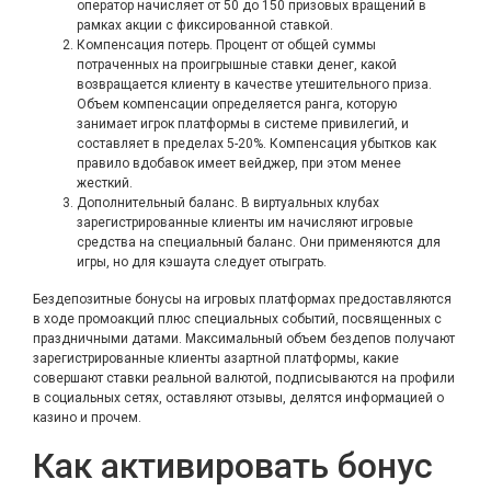
оператор начисляет от 50 до 150 призовых вращений в
рамках акции с фиксированной ставкой.
Компенсация потерь. Процент от общей суммы
потраченных на проигрышные ставки денег, какой
возвращается клиенту в качестве утешительного приза.
Объем компенсации определяется ранга, которую
занимает игрок платформы в системе привилегий, и
составляет в пределах 5-20%. Компенсация убытков как
правило вдобавок имеет вейджер, при этом менее
жесткий.
Дополнительный баланс. В виртуальных клубах
зарегистрированные клиенты им начисляют игровые
средства на специальный баланс. Они применяются для
игры, но для кэшаута следует отыграть.
Бездепозитные бонусы на игровых платформах предоставляются
в ходе промоакций плюс специальных событий, посвященных с
праздничными датами. Максимальный объем бездепов получают
зарегистрированные клиенты азартной платформы, какие
совершают ставки реальной валютой, подписываются на профили
в социальных сетях, оставляют отзывы, делятся информацией о
казино и прочем.
Как активировать бонус