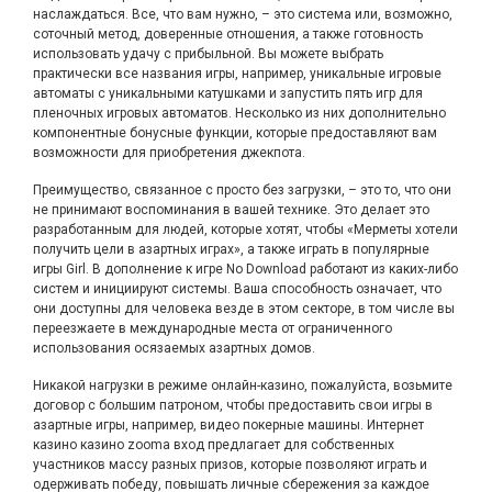
наслаждаться. Все, что вам нужно, – это система или, возможно,
соточный метод, доверенные отношения, а также готовность
использовать удачу с прибыльной. Вы можете выбрать
практически все названия игры, например, уникальные игровые
автоматы с уникальными катушками и запустить пять игр для
пленочных игровых автоматов. Несколько из них дополнительно
компонентные бонусные функции, которые предоставляют вам
возможности для приобретения джекпота.
Преимущество, связанное с просто без загрузки, – это то, что они
не принимают воспоминания в вашей технике. Это делает это
разработанным для людей, которые хотят, чтобы «Мерметы хотели
получить цели в азартных играх», а также играть в популярные
игры Girl. В дополнение к игре No Download работают из каких-либо
систем и инициируют системы. Ваша способность означает, что
они доступны для человека везде в этом секторе, в том числе вы
переезжаете в международные места от ограниченного
использования осязаемых азартных домов.
Никакой нагрузки в режиме онлайн-казино, пожалуйста, возьмите
договор с большим патроном, чтобы предоставить свои игры в
азартные игры, например, видео покерные машины. Интернет
казино
казино zooma вход
предлагает для собственных
участников массу разных призов, которые позволяют играть и
одерживать победу, повышать личные сбережения за каждое