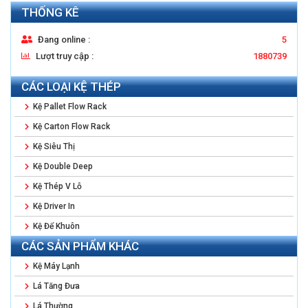
THỐNG KÊ
Đang online :
5
Lượt truy cập :
1880739
CÁC LOẠI KỆ THÉP
Kệ Pallet Flow Rack
Kệ Carton Flow Rack
Kệ Siêu Thị
Kệ Double Deep
Kệ Thép V Lỗ
Kệ Driver In
Kệ Để Khuôn
CÁC SẢN PHẨM KHÁC
Kệ Máy Lạnh
Lá Tăng Đưa
Lá Thường