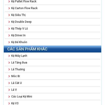
Kệ Pallet Flow Rack
Kệ Carton Flow Rack
Kệ Siêu Thị
Kệ Double Deep
Kệ Thép V Lỗ
Kệ Driver In
Kệ Để Khuôn
CÁC SẢN PHẨM KHÁC
Kệ Máy Lạnh
Lá Tăng Đưa
Lá Thường
Móc Bi
Lá Cắt U
Lá V
Các Loại Kệ Mini
Kệ V3