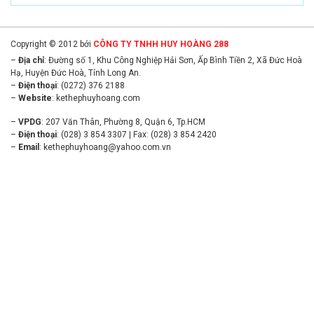
Copyright © 2012 bởi
CÔNG TY TNHH HUY HOÀNG 288
–
Địa chỉ
: Đường số 1, Khu Công Nghiệp Hải Sơn, Ấp Bình Tiền 2, Xã Đức Hoà
Hạ, Huyện Đức Hoà, Tỉnh Long An.
–
Điện thoại
: (0272) 376 2188
–
Website
:
kethephuyhoang.com
–
VPDG
: 207 Văn Thân, Phường 8, Quận 6, Tp.HCM
–
Điện thoại
: (028) 3 854 3307 | Fax: (028) 3 854 2420
–
Email
:
kethephuyhoang@yahoo.com.vn