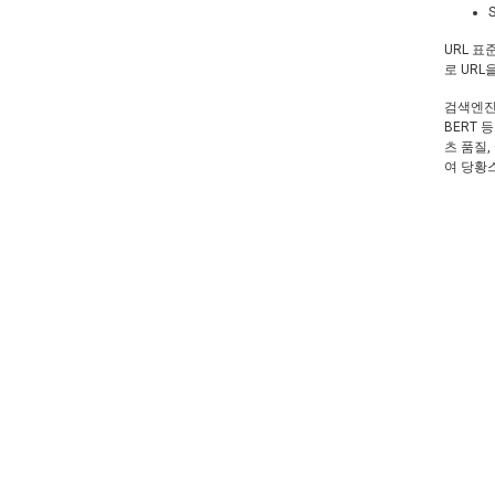
URL 표
로 UR
검색엔진은
BERT 
츠 품질
여 당황