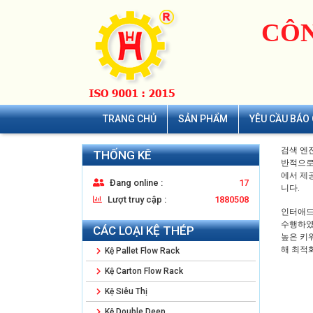
CÔN
TRANG CHỦ
SẢN PHẨM
YÊU CẦU BÁO 
검색 엔
THỐNG KÊ
반적으로
에서 제
Đang online :
17
니다.
Lượt truy cập :
1880508
인터애드는
수행하였
CÁC LOẠI KỆ THÉP
높은 키
해 최적
Kệ Pallet Flow Rack
Kệ Carton Flow Rack
Kệ Siêu Thị
Kệ Double Deep