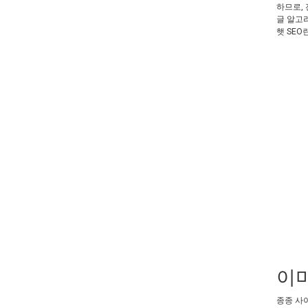
하므로,
글 알고리
햇 SE
이미
종종 사