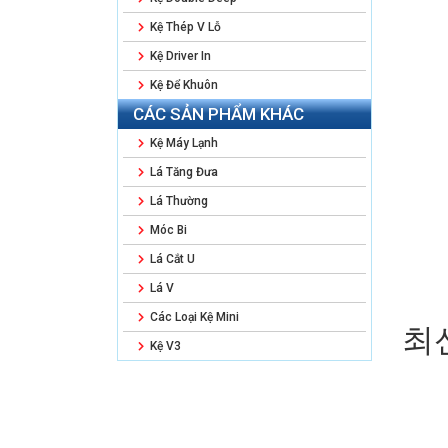
Kệ Thép V Lỗ
Kệ Driver In
Kệ Để Khuôn
CÁC SẢN PHẨM KHÁC
Kệ Máy Lạnh
Lá Tăng Đưa
Lá Thường
Móc Bi
Lá Cắt U
Lá V
Các Loại Kệ Mini
최
Kệ V3