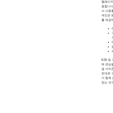
웹페이지
용합니다
서 사용
색인은 
를 제공해
B2B 
에 관심
글 서치
토대로 구
가 함께
얻는 것