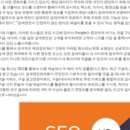
가 어떤 콘텐츠를 가지고 있는지, 해당 페이지가 무엇에 대한 것인지 판단하기 위해 
. 웹 크롤러는 코드를 스캔하여 웹페이지에 표시되는 텍스트, 이미지, 동영상을 등을 
할 수 있는 정보 유형에 대한 충분한 정보를 수집하여 해당 내용이 검색자에게 유용하
본질적으로 검색 엔진이 잠재적인 검색자에게 제공하기 위해 저장한 모든 가능성 있는 
야 한다.”, “검색엔진이 인정하지 않는 방식은 패널티를 받을 수 있다.”라는 원칙을 강
이와 더불어, 이러한 요소들은 로딩 시간에 있어서 Google이 중요하게 여기는 것을 구
구글, 네이버, 다음 같은 검색엔진은 고객을 유지하려면 고객의 니즈를 가장 잘 충족
겨서 상단 노출시켜줍니다.
이를 통해서 궁극적인 목표였던 No.1 인텐트 마케팅 회사라는 B2B 브랜딩도 성공적
검색 엔진 최적화의 또 다른 중요한 요소는 모든 검색자들이 내 사이트에 접속하여 긍
시간이 지나면 자연스럽게 다른 사이트가 내 페이지에 연결될 수 있으며 사이트를 홍보
및 기술 회사는 SEO를 통해서 다른 채널보다 두 배의 수익 창출한다고 한다. 최근 구글
을 쏟고 있습니다. 검색엔진최적화가 무엇인지 기본적으로 알아야할 것을 글 하나에 모
콘솔 키워드, 구글 광고연관키워드, 구글/네이버/유튜브 추천 키워드를 종합적으로 검
글 서치 콘솔과 구글 애널리틱스를 활용하여 웹사이트의 퍼포먼스를 수시로, 적어도 한 달에
 진행한 연구 결과에 따르면, 9억 개 이상의 블로그 콘텐츠를 분석해본 결과, 비교적 길
으로 나타났습니다.