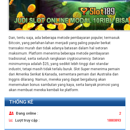
Dan, tentu saja, ada beberapa metode pembayaran populer, termasuk
Bitcoin, yang perlahan-lahan menjadi yang paling populer berkat
transaksi murah dan tidak adanya batasan dalam hal setoran
maksimum. Platform menerima beberapa metode pembayaran
tradisional, serta seluruh rangkaian cryptocurrency. Setoran
minimumnya adalah $25, yang sedikit lebih tinggi dari standar
industri, tetapi masih tidak terlalu buruk. Slot Super menerima pemain
dari Amerika Serikat & Kanada, sementara pemain dari Australia dan
Inggris dilarang. Namun, mereka yang dapat bergabung akan
menemukan bonus sambutan yang kaya, serta banyak promosi yang
akan membuat mereka kembali ke platform.
THỐNG KÊ
Đang online :
2
Lượt truy cập :
1880893