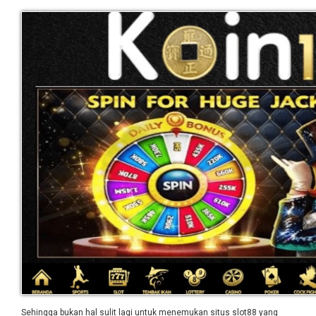
Sehingga bukan hal sulit lagi untuk menemukan situs slot88 yang