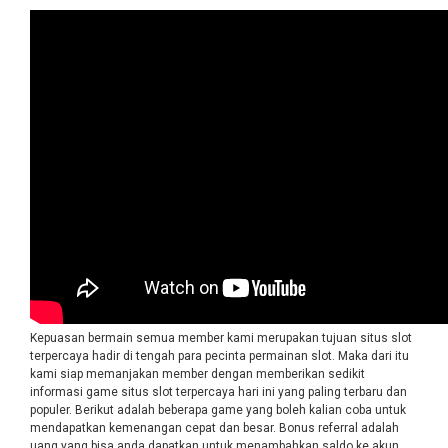
Kepuasan bermain semua member kami merupakan tujuan situs slot
terpercaya hadir di tengah para pecinta permainan slot. Maka dari itu
kami siap memanjakan member dengan memberikan sedikit
informasi game situs slot terpercaya hari ini yang paling terbaru dan
populer. Berikut adalah beberapa game yang boleh kalian coba untuk
mendapatkan kemenangan cepat dan besar. Bonus referral adalah
uang yang bisa anda dapatkan untuk menambahkan saldo ke akun