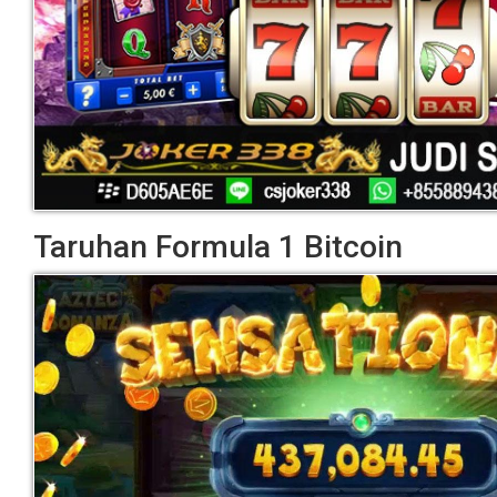
Taruhan Formula 1 Bitcoin