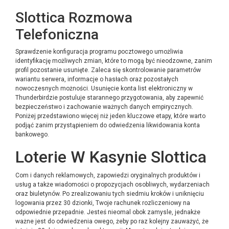
Slottica Rozmowa
Telefoniczna
Sprawdzenie konfiguracja programu pocztowego umożliwia
identyfikację możliwych zmian, które to mogą być nieodzowne, zanim
profil pozostanie usunięte. Zaleca się skontrolowanie parametrów
wariantu serwera, informacje o hasłach oraz pozostałych
nowoczesnych możności. Usunięcie konta list elektroniczny w
Thunderbirdzie postuluje starannego przygotowania, aby zapewnić
bezpieczeństwo i zachowanie ważnych danych empirycznych.
Poniżej przedstawiono więcej niż jeden kluczowe etapy, które warto
podjąć zanim przystąpieniem do odwiedzenia likwidowania konta
bankowego.
Loterie W Kasynie Slottica
Com i danych reklamowych, zapowiedzi oryginalnych produktów i
usług a także wiadomości o propozycjach osobliwych, wydarzeniach
oraz biuletynów. Po zrealizowaniu tych siedmiu kroków i uniknięciu
logowania przez 30 dzionki, Twoje rachunek rozliczeniowy na
odpowiednie przepadnie. Jesteś nieomal obok zamysle, jednakże
ważne jest do odwiedzenia owego, żeby po raz kolejny zauważyć, że