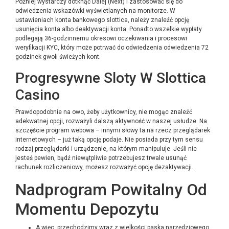
Później wystarczy dotknąć Dalej (Next) i zastosować się do
odwiedzenia wskazówki wyświetlanych na monitorze. W
ustawieniach konta bankowego slottica, należy znaleźć opcję
usunięcia konta albo deaktywacji konta. Ponadto wszelkie wypłaty
podlegają 36-godzinnemu okresowi oczekiwania i procesowi
weryfikacji KYC, który może potrwać do odwiedzenia odwiedzenia 72
godzinek gwoli świeżych kont.
Progresywne Sloty W Slottica
Casino
Prawdopodobnie na owo, żeby użytkownicy, nie mogąc znaleźć
adekwatnej opcji, rozważyli dalszą aktywność w naszej usłudze. Na
szczęście program webowa – innymi słowy ta na rzecz przeglądarek
internetowych – już taką opcję podaje. Nie posiada przy tym sensu
rodzaj przeglądarki i urządzenie, na którym manipuluje. Jeśli nie
jesteś pewien, bądź niewątpliwie potrzebujesz trwale usunąć
rachunek rozliczeniowy, możesz rozważyć opcję dezaktywacji.
Nadprogram Powitalny Od
Momentu Depozytu
A więc, przechodzimy wraz z wielkości paska narzędziowego