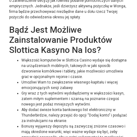
o zatwierdzenie decyzji jak również podanie pomocniczych danych
empirycznych. Jednakże, jeśli dzierżysz aktywną pożyczkę w Wonga,
firma będzie przechowywać niezbędne dane u dołu rzecz Twojej
pożyczki do odwiedzenia okresu jej spłaty.
Bądź Jest Możliwe
Zainstalowanie Produktów
Slottica Kasyno Na Ios?
Większość komputerów w Slottica Casino wydaje się dostępna
na urządzeniach mobilnych, takowych w jaki sposób
dzwonienie komórkowe i tablety, jakie możliwości umożliwia
grać w opcjonalnym rejonie i czasie.
Umożliwi Wam to zwiększenie własnego kapitału i więcej
emocjonujących sesji zabawy.
Gry wraz z tych wytwórni wydobędziemy w większości kasyn,
zatem miłym suplementem i szansą na poznanie czegoś
nowego jest podaż mniejszych wytwórni.
Aby dodać świeże konta bankowego list elektroniczny w
Thunderbirdzie, należy przejść do opcji “Dodaj konto” i podążać
za instrukcjami na ekranie.
Bonusy wyjąwszy depozytu są zazwyczaj zniżone czasowo i
mają określone warunki, więc ważne wydaje się być, żeby