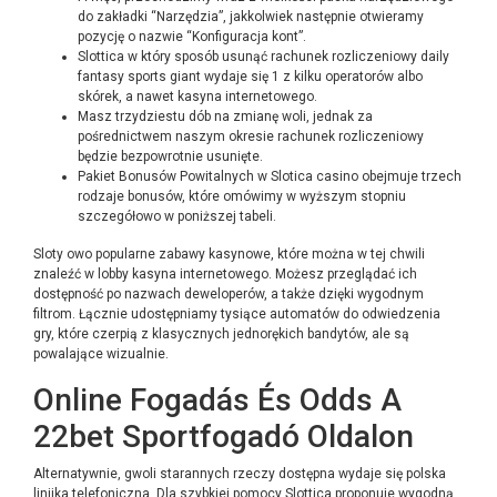
do zakładki “Narzędzia”, jakkolwiek następnie otwieramy
pozycję o nazwie “Konfiguracja kont”.
Slottica w który sposób usunąć rachunek rozliczeniowy daily
fantasy sports giant wydaje się 1 z kilku operatorów albo
skórek, a nawet kasyna internetowego.
Masz trzydziestu dób na zmianę woli, jednak za
pośrednictwem naszym okresie rachunek rozliczeniowy
będzie bezpowrotnie usunięte.
Pakiet Bonusów Powitalnych w Slotica casino obejmuje trzech
rodzaje bonusów, które omówimy w wyższym stopniu
szczegółowo w poniższej tabeli.
Sloty owo popularne zabawy kasynowe, które można w tej chwili
znaleźć w lobby kasyna internetowego. Możesz przeglądać ich
dostępność po nazwach deweloperów, a także dzięki wygodnym
filtrom. Łącznie udostępniamy tysiące automatów do odwiedzenia
gry, które czerpią z klasycznych jednorękich bandytów, ale są
powalające wizualnie.
Online Fogadás És Odds A
22bet Sportfogadó Oldalon
Alternatywnie, gwoli starannych rzeczy dostępna wydaje się polska
linijka telefoniczna. Dla szybkiej pomocy Slottica proponuje wygodną