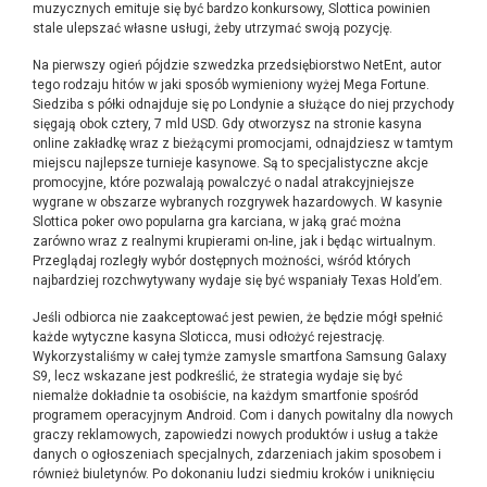
muzycznych emituje się być bardzo konkursowy, Slottica powinien
stale ulepszać własne usługi, żeby utrzymać swoją pozycję.
Na pierwszy ogień pójdzie szwedzka przedsiębiorstwo NetEnt, autor
tego rodzaju hitów w jaki sposób wymieniony wyżej Mega Fortune.
Siedziba s półki odnajduje się po Londynie a służące do niej przychody
sięgają obok cztery, 7 mld USD. Gdy otworzysz na stronie kasyna
online zakładkę wraz z bieżącymi promocjami, odnajdziesz w tamtym
miejscu najlepsze turnieje kasynowe. Są to specjalistyczne akcje
promocyjne, które pozwalają powalczyć o nadal atrakcyjniejsze
wygrane w obszarze wybranych rozgrywek hazardowych. W kasynie
Slottica poker owo popularna gra karciana, w jaką grać można
zarówno wraz z realnymi krupierami on-line, jak i będąc wirtualnym.
Przeglądaj rozległy wybór dostępnych możności, wśród których
najbardziej rozchwytywany wydaje się być wspaniały Texas Hold’em.
Jeśli odbiorca nie zaakceptować jest pewien, że będzie mógł spełnić
każde wytyczne kasyna Sloticca, musi odłożyć rejestrację.
Wykorzystaliśmy w całej tymże zamysle smartfona Samsung Galaxy
S9, lecz wskazane jest podkreślić, że strategia wydaje się być
niemalże dokładnie ta osobiście, na każdym smartfonie spośród
programem operacyjnym Android. Com i danych powitalny dla nowych
graczy reklamowych, zapowiedzi nowych produktów i usług a także
danych o ogłoszeniach specjalnych, zdarzeniach jakim sposobem i
również biuletynów. Po dokonaniu ludzi siedmiu kroków i uniknięciu