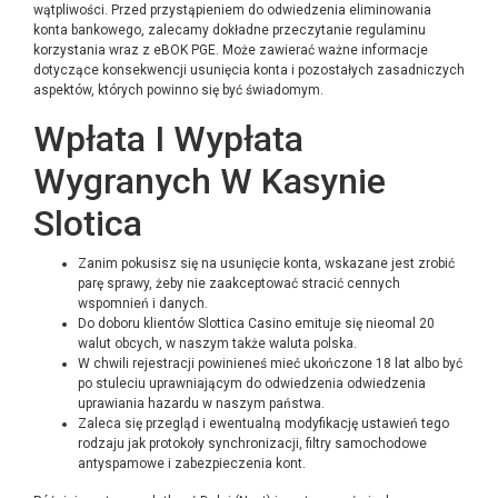
wątpliwości. Przed przystąpieniem do odwiedzenia eliminowania
konta bankowego, zalecamy dokładne przeczytanie regulaminu
korzystania wraz z eBOK PGE. Może zawierać ważne informacje
dotyczące konsekwencji usunięcia konta i pozostałych zasadniczych
aspektów, których powinno się być świadomym.
Wpłata I Wypłata
Wygranych W Kasynie
Slotica
Zanim pokusisz się na usunięcie konta, wskazane jest zrobić
parę sprawy, żeby nie zaakceptować stracić cennych
wspomnień i danych.
Do doboru klientów Slottica Casino emituje się nieomal 20
walut obcych, w naszym także waluta polska.
W chwili rejestracji powinieneś mieć ukończone 18 lat albo być
po stuleciu uprawniającym do odwiedzenia odwiedzenia
uprawiania hazardu w naszym państwa.
Zaleca się przegląd i ewentualną modyfikację ustawień tego
rodzaju jak protokoły synchronizacji, filtry samochodowe
antyspamowe i zabezpieczenia kont.