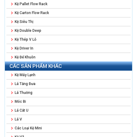
Kệ Pallet Flow Rack
Kệ Carton Flow Rack
Kệ Siêu Thị
Kệ Double Deep
Kệ Thép V Lỗ
Kệ Driver In
Kệ Để Khuôn
CÁC SẢN PHẨM KHÁC
Kệ Máy Lạnh
Lá Tăng Đưa
Lá Thường
Móc Bi
Lá Cắt U
Lá V
Các Loại Kệ Mini