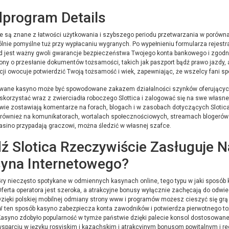
program Details
ele są znane z łatwości użytkowania i szybszego periodu przetwarzania w porówn
nie pomyślne tuż przy wypłacaniu wygranych. Po wypełnieniu formularza rejestra
d jest ważny gwoli gwarancje bezpieczeństwa Twojego konta bankowego i zgodn
ony o przesłanie dokumentów tożsamości, takich jak paszport bądź prawo jazdy
cji owocuje potwierdzić Twoją tożsamość i wiek, zapewniając, że wszelcy fani sp
wane kasyno może być spowodowane zakazem działalności szynków oferujących
skorzystać wraz z zwierciadła roboczego Slottica i zalogować się na swe własne
wie zostawiają komentarze na forach, blogach i w zasobach dotyczących Slotica
 również na komunikatorach, wortalach społecznościowych, streamach blogerów i 
casino przypadają graczowi, można śledzić w własnej szafce.
ź Slotica Rzeczywiście Zasługuje
yna Internetowego?
ry nieczęsto spotykane w odmiennych kasynach online, tego typu w jaki sposób ko
ferta operatora jest szeroka, a atrakcyjne bonusy wyłącznie zachęcają do odwied
zięki polskiej mobilnej odmiany strony www i programów możesz cieszyć się grą
 ten sposób kasyno zabezpiecza konta zawodników i potwierdza pierwotnego to
asyno zdobyło popularność w tymże państwie dzięki palecie konsol dostosowane
sparciu w języku rosyjskim i kazachskim i atrakcyjnym bonusom powitalnym i 