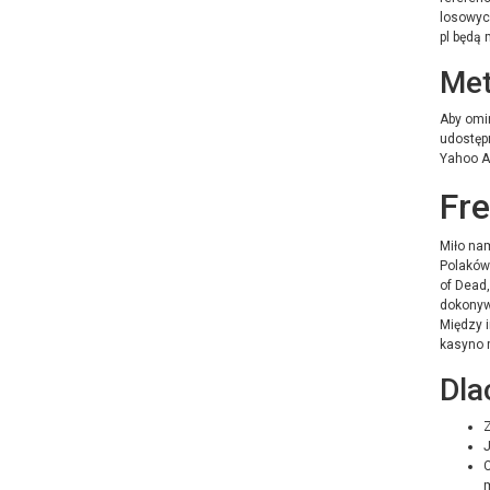
losowyc
pl będą 
Met
Aby omi
udostępn
Yahoo Au
Fre
Mіłо nаm
Роlаków!
оf Dеаd,
dokonyw
Między i
kasyno m
Dlа
Z
J
С
m