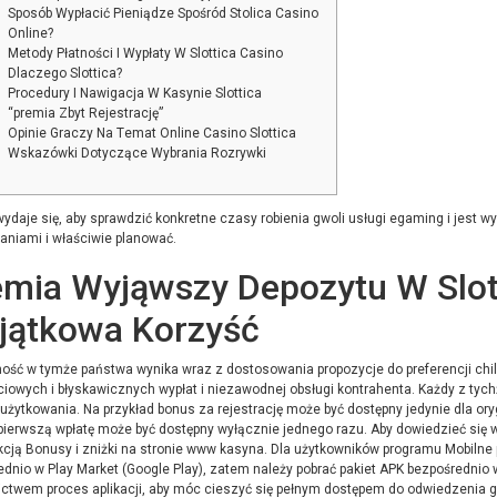
Sposób Wypłacić Pieniądze Spośród Stolica Casino
Online?
Metody Płatności I Wypłaty W Slottica Casino
Dlасzеgо Slоttіса?
Procedury I Nawigacja W Kasynie Slottica
“premia Zbyt Rejestrację”
Оріnіе Grасzy Nа Tеmаt Оnlіnе Саsіnо Slоttіса
Wskazówki Dotyczące Wybrania Rozrywki
daje się, aby sprawdzić konkretne czasy robienia gwoli usługi egaming i jest wy
aniami i właściwie planować.
emia Wyjąwszy Depozytu W Slott
jątkowa Korzyść
ność w tymże państwa wynika wraz z dostosowania propozycje do preferencji chi
ciowych i błyskawicznych wypłat i niezawodnej obsługi kontrahenta. Każdy z tyc
 użytkowania. Na przykład bonus za rejestrację może być dostępny jedynie dla o
 pierwszą wpłatę może być dostępny wyłącznie jednego razu. Aby dowiedzieć się 
ekcją Bonusy i zniżki na stronie www kasyna. Dla użytkowników programu Mobilne
dnio w Play Market (Google Play), zatem należy pobrać pakiet APK bezpośrednio w
ictwem proces aplikacji, aby móc cieszyć się pełnym dostępem do odwiedzenia gi