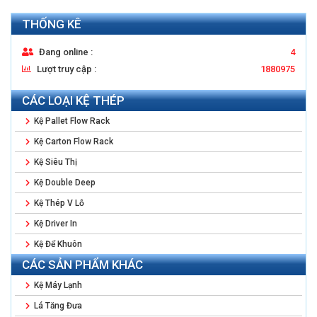
THỐNG KÊ
Đang online :
4
Lượt truy cập :
1880975
CÁC LOẠI KỆ THÉP
Kệ Pallet Flow Rack
Kệ Carton Flow Rack
Kệ Siêu Thị
Kệ Double Deep
Kệ Thép V Lỗ
Kệ Driver In
Kệ Để Khuôn
CÁC SẢN PHẨM KHÁC
Kệ Máy Lạnh
Lá Tăng Đưa