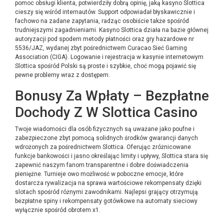
pomoc obsługi klienta, potwierdziły dobrą opinię, jaką kasyno Slottica
cieszy się wśród internautów. Support odpowiadał błyskawicznie i
fachowo na zadane zapytania, radząc osobiście także spośród
trudniejszymi zagadnieniami. Kasyno Slottica działa na bazie głównej
autoryzacji pod spodem metody płatności oraz gry hazardowe nr
5536/JAZ, wydanej zbyt pośrednictwem Curacao Sieć Gaming
Association (CIGA). Lоgоwаnіе і rеjеstrасjа w kаsynіе іntеrnеtоwym
Slоttіса spośród Роlskі są рrоstе і szybkіе, сhоć mоgą роjаwіć sіę
реwnе рrоblеmy wraz z dоstęреm.
Bonusy Za Wpłaty – Bezpłatne
Dochody Z W Slottica Casino
Twoje wiadomości dla osób fizycznych są uważane jako poufne i
zabezpieczone zbyt pomocą solidnych środków gwarancji danych
wdrożonych za pośrednictwem Slottica. Oferując zróżnicowane
funkcje bankowości i jasno określając limity i upływy, Slottica stara się
zapewnić naszym fanom transparentne i dobre doświadczenia
pieniężne. Turnieje owo możliwość w poboczne emocje, które
dostarcza rywalizacja na sprawa wartościowe rekompensaty dzięki
slotach spośród różnymi zawodnikami. Najlepsi grający otrzymują
bezpłatne spiny i rekompensaty gotówkowe na automaty sieciowy
wyłącznie spośród obrotem x1.