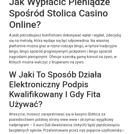
Jak Wypłacić Pieniądze
Spośród Stolica Casino
Online?
A jeśli potrzebujesz komfortowo dokonywać wpłat i wypłat, zdecyduj
się na metodę, która wydaje się być odpowiednia. Na własnej
platformie można grać w różne rodzaje bingo, w tymże tradycyjne
bingo, bingo spośród progresywnym jackpotem i bingo spośród
nagrodami pieniężnymi. Oferuje szeroką gamę konsol na żywo, w
których można walczyć z krupierami na żywo.
W Jaki To Sposób Działa
Elektroniczny Podpis
Kwalifikowany I Gdy Fita
Używać?
Wreszcie, możesz zarejestrować się w kasyno Slottica za
pośrednictwem polskiej strony www www i otrzymać wyjątkowy
nadprogram – 5 euro (lub dwadzieścia złotych) bądź pięćdziesięciu
bezpłatnych spinów. Przetestowane przez nas poparcie użytkownika i