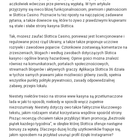
aczkolwiek wówczas prze pierwszą wypłatą. W tym artykule
przyjrzymy się nieco bliżej funkcjonalnościom, premiom i płatnościom
w Slottica Casino. Poznacie tu też riposty na najczęściej zadawane
pytania, a także dowiecie się, które to żywo z prawdziwymi krupierami
są stałe i słabe strony kasyna Slottica.
Tak, możesz zaufać Slottica Casino, ponieważ jest licencjonowane i
regulowane przez rząd Ukrainy, a także także proponuje uczciwe
rozrywki i zawodowe poparcie. Członkowie zostawiają komentarze na
zrzeszeniach, blogach i według zasobach dotyczących Slotica
kasyno i ogólnie branży hazardowej. Opinie gości można znaleźć
również na komunikatorach, portalach społecznościowych,
streamach blogerów i aktywnych graczy. Aplikacja Slottica 36 działa
w tychże samych prawami jakie możliwości główny zasób, spełnia
wszystkie punkty polityki prywatności, zasady odpowiedzialnej
zabawy, przepis lokalu.
Niestety niektóre treści na stronie www kasyna są przetłumaczone
lada w jaki to sposób, niekiedy w sposób wręcz zupełnie
niezrozumiały. Niestety dotyczy owo także faktycznie kluczowego
tekstu, jakim rodzajem statut korzystania wspólnie spośród strony.
Pisząc recenzję chciałem także przybliżyć Wam promocję „Beztroski
piątek każdego tygodnia”, w obrębie której Slottica oferuje następne
bonusy za wpłatę. Dlaczego dużej liczby użytkowników frapuje się,
jakim sposobem na przykład usunąć profil dzięki Instagramie?