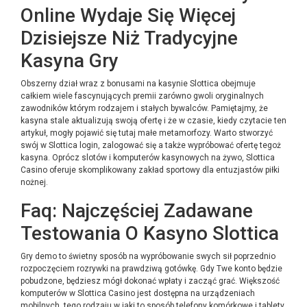
Online Wydaje Się Więcej
Dzisiejsze Niż Tradycyjne
Kasyna Gry
Obszerny dział wraz z bonusami na kasynie Slottica obejmuje
całkiem wiele fascynujących premii zarówno gwoli oryginalnych
zawodników którym rodzajem i stałych bywalców. Pamiętajmy, że
kasyna stale aktualizują swoją ofertę i że w czasie, kiedy czytacie ten
artykuł, mogły pojawić się tutaj małe metamorfozy. Warto stworzyć
swój w Slottica login, zalogować się a także wypróbować ofertę tegoż
kasyna. Oprócz slotów i komputerów kasynowych na żywo, Slottica
Casino oferuje skomplikowany zakład sportowy dla entuzjastów piłki
nożnej.
Faq: Najczęściej Zadawane
Testowania O Kasyno Slottica
Gry demo to świetny sposób na wypróbowanie swych sił poprzednio
rozpoczęciem rozrywki na prawdziwą gotówkę. Gdy Twe konto będzie
pobudzone, będziesz mógł dokonać wpłaty i zacząć grać. Większość
komputerów w Slottica Casino jest dostępna na urządzeniach
mobilnych, tego rodzaju w jaki to sposób telefony komórkowe i tablety,