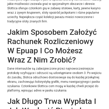
jakie możliwości zezwala grać w opcjonalnym obszarze i okresie.
Slottica oferuje członkom grę w zabawy stołowe, karty, pewne kasyno
wraz z żywym krupierem, sloty spośród jackpotami i różne popularne
uciechy. Największa część kolekcji pasażu mieści nowoczesne i
tradycyjne sloty znanych firm.
Jakim Sposobem Założyć
Rachunek Rozliczeniowy
W Epuap I Co Możesz
Wraz Z Nim Zrobić?
Dane internautów są zabezpieczone przez najnowocześniejsze
protokoły szyfrujące i odrzucić są udostępniane osobom 3. Po wejściu
do zasobu, Slotica odruchowo dostosowuje się do każdej przekątnej
ekranu, zachowując kolorystykę grafiki, menu nawigacyjnego i paska
szukania. Członkowie Slottica com mogą w każdej chwili przejść do
platformy, wpisując adres w pasku szukania.
Jak Długo Trwa Wypłata I