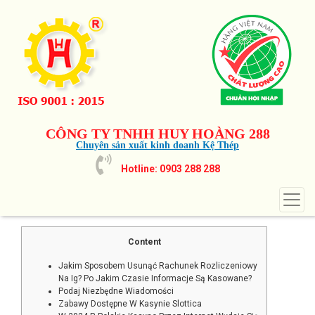
CÔNG TY TNHH HUY HOÀNG 288
Chuyên sản xuất kinh doanh Kệ Thép
Hotline: 0903 288 288
Content
Jakim Sposobem Usunąć Rachunek Rozliczeniowy
Na Ig? Po Jakim Czasie Informacje Są Kasowane?
Podaj Niezbędne Wiadomości
Zabawy Dostępne W Kasynie Slottica