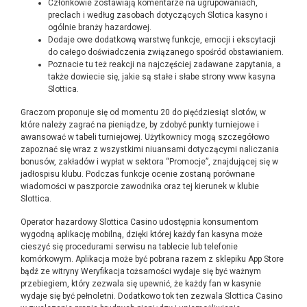
Członkowie zostawiają komentarze na ugrupowaniach,
preclach i według zasobach dotyczących Slotica kasyno i
ogólnie branży hazardowej.
Dodaje owe dodatkową warstwę funkcje, emocji i ekscytacji
do całego doświadczenia związanego spośród obstawianiem.
Poznacie tu też reakcji na najczęściej zadawane zapytania, a
także dowiecie się, jakie są stałe i słabe strony www kasyna
Slottica.
Graczom proponuje się od momentu 20 do pięćdziesiąt slotów, w
które należy zagrać na pieniądze, by zdobyć punkty turniejowe i
awansować w tabeli turniejowej. Użytkownicy mogą szczegółowo
zapoznać się wraz z wszystkimi niuansami dotyczącymi naliczania
bonusów, zakładów i wypłat w sektora “Promocje”, znajdującej się w
jadłospisu klubu. Podczas funkcje ocenie zostaną porównane
wiadomości w paszporcie zawodnika oraz tej kierunek w klubie
Slottica.
Operator hazardowy Slottica Casino udostępnia konsumentom
wygodną aplikację mobilną, dzięki której każdy fan kasyna może
cieszyć się procedurami serwisu na tablecie lub telefonie
komórkowym. Aplikacja może być pobrana razem z sklepiku App Store
bądź ze witryny Weryfikacja tożsamości wydaje się być ważnym
przebiegiem, który zezwala się upewnić, że każdy fan w kasynie
wydaje się być pełnoletni. Dodatkowo tok ten zezwala Slottica Casino