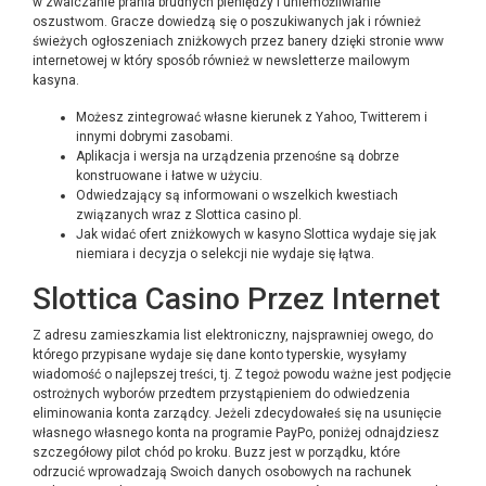
w zwalczanie prania brudnych pieniędzy i uniemożliwianie
oszustwom. Gracze dowiedzą się o poszukiwanych jak i również
świeżych ogłoszeniach zniżkowych przez banery dzięki stronie www
internetowej w który sposób również w newsletterze mailowym
kasyna.
Możesz zintegrować własne kierunek z Yahoo, Twitterem i
innymi dobrymi zasobami.
Aplikacja i wersja na urządzenia przenośne są dobrze
konstruowane i łatwe w użyciu.
Odwiedzający są informowani o wszelkich kwestiach
związanych wraz z Slottica casino pl.
Jak widać ofert zniżkowych w kasyno Slottica wydaje się jak
niemiara i decyzja o selekcji nie wydaje się łątwa.
Slottica Casino Przez Internet
Z adresu zamieszkamia list elektroniczny, najsprawniej owego, do
którego przypisane wydaje się dane konto typerskie, wysyłamy
wiadomość o najlepszej treści, tj. Z tegoż powodu ważne jest podjęcie
ostrożnych wyborów przedtem przystąpieniem do odwiedzenia
eliminowania konta zarządcy. Jeżeli zdecydowałeś się na usunięcie
własnego własnego konta na programie PayPo, poniżej odnajdziesz
szczegółowy pilot chód po kroku. Buzz jest w porządku, które
odrzucić wprowadzają Swoich danych osobowych na rachunek