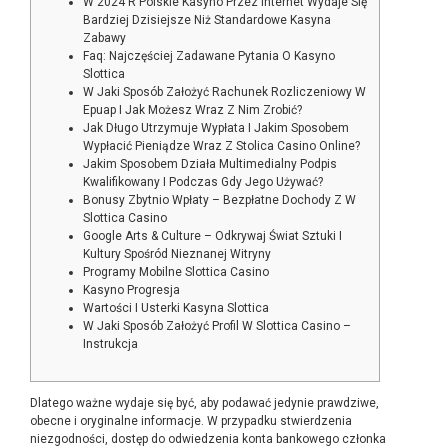
W 2024 R Polskie Kasyno Przez Internet Wydaje Się
Bardziej Dzisiejsze Niż Standardowe Kasyna
Zabawy
Faq: Najczęściej Zadawane Pytania O Kasyno
Slottica
W Jaki Sposób Założyć Rachunek Rozliczeniowy W
Epuap I Jak Możesz Wraz Z Nim Zrobić?
Jak Długo Utrzymuje Wypłata I Jakim Sposobem
Wypłacić Pieniądze Wraz Z Stolica Casino Online?
Jakim Sposobem Działa Multimedialny Podpis
Kwalifikowany I Podczas Gdy Jego Używać?
Bonusy Zbytnio Wpłaty – Bezpłatne Dochody Z W
Slottica Casino
Google Arts & Culture – Odkrywaj Świat Sztuki I
Kultury Spośród Nieznanej Witryny
Programy Mobilne Slottica Casino
Kasyno Progresja
Wartości I Usterki Kasyna Slottica
W Jaki Sposób Założyć Profil W Slottica Casino –
Instrukcja
Dlatego ważne wydaje się być, aby podawać jedynie prawdziwe,
obecne i oryginalne informacje. W przypadku stwierdzenia
niezgodności, dostęp do odwiedzenia konta bankowego członka