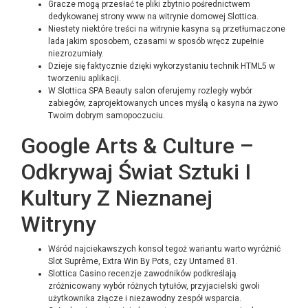
Gracze mogą przesłać te pliki zbytnio pośrednictwem
dedykowanej strony www na witrynie domowej Slottica.
Niestety niektóre treści na witrynie kasyna są przetłumaczone
lada jakim sposobem, czasami w sposób wręcz zupełnie
niezrozumiały.
Dzieje się faktycznie dzięki wykorzystaniu technik HTML5 w
tworzeniu aplikacji.
W Slottica SPA Beauty salon oferujemy rozległy wybór
zabiegów, zaprojektowanych unces myślą o kasyna na żywo
Twoim dobrym samopoczuciu.
Google Arts & Culture –
Odkrywaj Świat Sztuki I
Kultury Z Nieznanej
Witryny
Wśród najciekawszych konsol tegoż wariantu warto wyróżnić
Slot Suprême, Extra Win By Pots, czy Untamed 81.
Slottica Casino recenzje zawodników podkreślają
zróżnicowany wybór różnych tytułów, przyjacielski gwoli
użytkownika złącze i niezawodny zespół wsparcia.