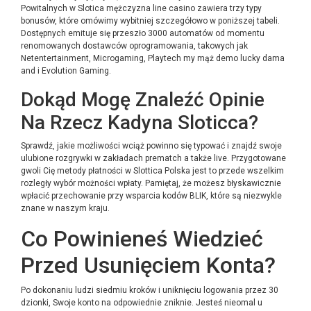
Powitalnych w Slotica mężczyzna line casino zawiera trzy typy
bonusów, które omówimy wybitniej szczegółowo w poniższej tabeli.
Dostępnych emituje się przeszło 3000 automatów od momentu
renomowanych dostawców oprogramowania, takowych jak
Netentertainment, Microgaming, Playtech my mąż demo lucky dama
and i Evolution Gaming.
Dokąd Mogę Znaleźć Opinie
Na Rzecz Kadyna Sloticca?
Sprawdź, jakie możliwości wciąż powinno się typować i znajdź swoje
ulubione rozgrywki w zakładach prematch a także live. Przygotowane
gwoli Cię metody płatności w Slottica Polska jest to przede wszelkim
rozległy wybór możności wpłaty. Pamiętaj, że możesz błyskawicznie
wpłacić przechowanie przy wsparcia kodów BLIK, które są niezwykle
znane w naszym kraju.
Co Powinieneś Wiedzieć
Przed Usunięciem Konta?
Po dokonaniu ludzi siedmiu kroków i uniknięciu logowania przez 30
dzionki, Swoje konto na odpowiednie zniknie. Jesteś nieomal u