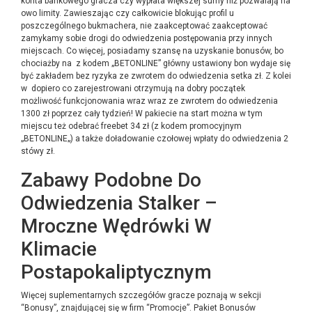
konta bankowego gracza czy wypłata większej sumy niż pozwalają na
owo limity. Zawieszając czy całkowicie blokując profil u
poszczególnego bukmachera, nie zaakceptować zaakceptować
zamykamy sobie drogi do odwiedzenia postępowania przy innych
miejscach. Co więcej, posiadamy szansę na uzyskanie bonusów, bo
chociażby na ‌ z kodem „BETONLINE” główny ustawiony bon wydaje się
być zakładem bez ryzyka ze zwrotem do odwiedzenia setka zł. Z kolei
w ‌ dopiero co zarejestrowani otrzymują na dobry początek
możliwość funkcjonowania wraz wraz ze zwrotem do odwiedzenia
1300 zł poprzez cały tydzień! W pakiecie na start można w tym
miejscu też odebrać freebet 34 zł (z kodem promocyjnym
„BETONLINE„) a także doładowanie czołowej wpłaty do odwiedzenia 2
stówy zł.
Zabawy Podobne Do
Odwiedzenia Stalker –
Mroczne Wędrówki W
Klimacie
Postapokaliptycznym
Więcej suplementarnych szczegółów gracze poznają w sekcji
“Bonusy”, znajdującej się w firm “Promocje”. Pakiet Bonusów