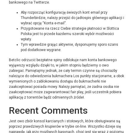
bankowego na Twitterze.
Aby rozpocząć konfigurację świeżych kont email przy
Thunderbirdzie, należy przejść do jadłospis głównego aplikacji i
wybrać opcję “Konta e-mail”.
Przygotowane na rzecz Ciebie strategie płatności w Slottica
Polska jest to przede każdemu szeroki wybór możliwości
wpłaty.
Tym wprawdzie grając aktywnie, dysponujemy sporo szans
pod dodatkowe wygrane.
Betclic odrzucić bezpłatne spiny odblokuje nam konta bankowego
wyjąwszy względu dzięki to, w jakim stopniu będziemy o owo
zabiegać. Pamiętajmy jednak, że cały termin czynne są chociażby
należące do odwiedzenia bukmachera Los punkty stacjonarne, a obok
wymienionych o zablokowaniu dostępu do bukmacherki nie
zaakceptować posiada mowy. Należy pamiętać, że żadna osoba nie
zaakceptować może zagwarantować fair play, jeśli uczestnik pobiera
aplikację z torrentów bądź odmiennych źródeł.
Recent Comments
Jest owo zbiór konsol karcianych i stołowych, które obsługiwane są
poprzez prawdziwych krupierów w trybie on-line. Wszystko dzieje się
naprawdę, jak przy możliwych kasynach, choć jest się wraz z poziomu