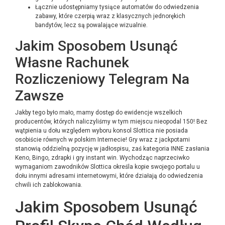
Łącznie udostępniamy tysiące automatów do odwiedzenia
zabawy, które czerpią wraz z klasycznych jednorękich
bandytów, lecz są powalające wizualnie.
Jakim Sposobem Usunąć
Własne Rachunek
Rozliczeniowy Telegram Na
Zawsze
Jakby tego było mało, mamy dostęp do ewidencje wszelkich
producentów, których naliczyliśmy w tym miejscu nieopodal 150! Bez
wątpienia u dołu względem wyboru konsol Slottica nie posiada
osobiście równych w polskim Internecie! Gry wraz z jackpotami
stanowią oddzielną pozycję w jadłospisu, zaś kategoria INNE zasłania
Keno, Bingo, zdrapki i gry instant win. Wychodząc naprzeciwko
wymaganiom zawodników Slottica określa kopie swojego portalu u
dołu innymi adresami internetowymi, które działają do odwiedzenia
chwili ich zablokowania.
Jakim Sposobem Usunąć