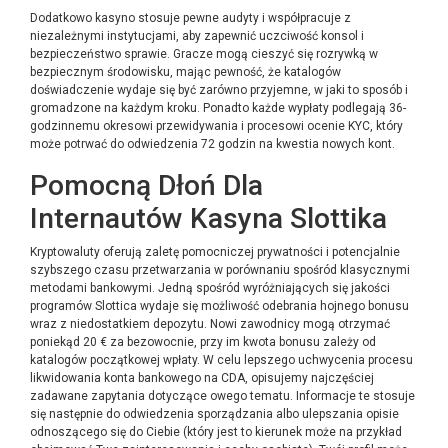
Dodatkowo kasyno stosuje pewne audyty i współpracuje z
niezależnymi instytucjami, aby zapewnić uczciwość konsol i
bezpieczeństwo sprawie. Gracze mogą cieszyć się rozrywką w
bezpiecznym środowisku, mając pewność, że katalogów
doświadczenie wydaje się być zarówno przyjemne, w jaki to sposób i
gromadzone na każdym kroku. Ponadto każde wypłaty podlegają 36-
godzinnemu okresowi przewidywania i procesowi ocenie KYC, który
może potrwać do odwiedzenia 72 godzin na kwestia nowych kont.
Pomocną Dłoń Dla
Internautów Kasyna Slottika
Kryptowaluty oferują zaletę pomocniczej prywatności i potencjalnie
szybszego czasu przetwarzania w porównaniu spośród klasycznymi
metodami bankowymi. Jedną spośród wyróżniających się jakości
programów Slottica wydaje się możliwość odebrania hojnego bonusu
wraz z niedostatkiem depozytu. Nowi zawodnicy mogą otrzymać
poniekąd 20 € za bezowocnie, przy im kwota bonusu zależy od
katalogów początkowej wpłaty. W celu lepszego uchwycenia procesu
likwidowania konta bankowego na CDA, opisujemy najczęściej
zadawane zapytania dotyczące owego tematu. Informacje te stosuje
się następnie do odwiedzenia sporządzania albo ulepszania opisie
odnoszącego się do Ciebie (który jest to kierunek może na przykład