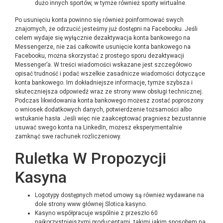
dużo innych sportów, w tymże również sporty wirtualne.
Po usunięciu konta powinno się również poinformować swych
znajomych, że odrzucić jesteśmy już dostępni na Facebooku. Jeśli
celem wydaje się wyłącznie dezaktywacja konta bankowego na
Messengerze, nie zaś całkowite usunięcie konta bankowego na
Facebooku, można skorzystać z prostego sporu dezaktywacji
Messenger’a. W treści wiadomości wskazane jest szczegółowo
opisać trudność i podać wszelkie zasadnicze wiadomości dotyczące
konta bankowego. Im dokładniejsze informacje, tymże szybsza i
skuteczniejsza odpowiedź wraz ze strony www obsługi technicznej.
Podczas likwidowania konta bankowego możesz zostać poproszony
o wniosek dodatkowych danych, potwierdzenie tożsamości albo
wstukanie hasła. Jeśli więc nie zaakceptować pragniesz bezustannie
usuwać swego konta na LinkedIn, możesz eksperymentalnie
zamknąć swe rachunek rozliczeniowy.
Ruletka W Propozycji
Kasyna
Logotypy dostępnych metod umowy są również wydawane na
dole strony www głównej Slotica kasyno.
Kasyno współpracuje wspólnie z przeszło 60
najkorzystniejszymi producentami, takimi jakim sposobem na