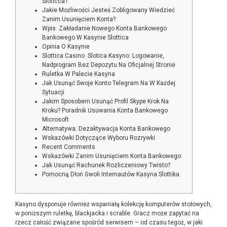
Sloticca?
Jakie Możliwości Jesteś Zobligowany Wiedzieć
Zanim Usunięciem Konta?
Wpis: Zakładanie Nowego Konta Bankowego
Bankowego W Kasynie Slottica
Opinia O Kasynie
Slottica Casino ️ Slotica Kasyno: Logowanie,
Nadprogram Bez Depozytu Na Oficjalnej Stronie
Ruletka W Palecie Kasyna
Jak Usunąć Swoje Konto Telegram Na W Każdej
Sytuacji
Jakim Sposobem Usunąć Profil Skype Krok Na
Kroku? Poradnik Usuwania Konta Bankowego
Microsoft
Alternatywa: Dezaktywacja Konta Bankowego
Wskazówki Dotyczące Wyboru Rozrywki
Recent Comments
Wskazówki Zanim Usunięciem Konta Bankowego:
Jak Usunąć Rachunek Rozliczeniowy Twisto?
Pomocną Dłoń Gwoli Internautów Kasyna Slottika
Kasyno dysponuje również wspaniałą kolekcję komputerów stołowych,
w poniższym ruletkę, blackjacka i scrable. Gracz może zapytać na
rzecz całość związane spośród serwisem – od czasu tegoż, w jaki