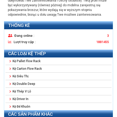
obejmować Twe zainteresowania i cechy osobiste). Twój profil może
być wykorzystywany (również później) do mobilna zarejestruj się
pokazywania broszur, które wydają się w wyższym stopniu
odpowiednie, biorąc u dołu uwagę Twe możliwe zainteresowania.
THỐNG KÊ
Đang online :
3
Lượt truy cập :
1881455
CÁC LOẠI KỆ THÉP
Kệ Pallet Flow Rack
Kệ Carton Flow Rack
Kệ Siêu Thị
Kệ Double Deep
Kệ Thép V Lỗ
Kệ Driver In
Kệ Để Khuôn
CÁC SẢN PHẨM KHÁC