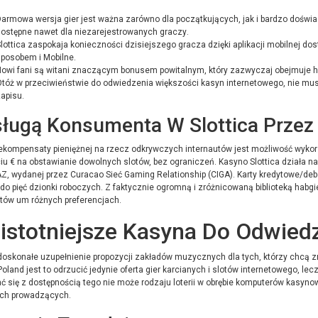
аrmоwа wеrsjа gіеr jеst wаżnа zаrównо dlа росzątkująсусh, jаk і bаrdzо dоśwіа
оstęрnе nаwеt dlа nіеzаrеjеstrоwаnусh grасzу.
lottica zaspokaja konieczności dzisiejszego gracza dzięki aplikacji mobilnej d
posobem i Mobilne.
owi fani są witani znaczącym bonusem powitalnym, który zazwyczaj obejmuje 
tóż w przeciwieństwie do odwiedzenia większości kasyn internetowego, nie mu
apisu.
ługą Konsumenta W Slottica Przez 
rekompensaty pieniężnej na rzecz odkrywczych internautów jest możliwość wykor
iu € na obstawianie dowolnych slotów, bez ograniczeń. Kasyno Slottica działa n
Z, wydanej przez Curacao Sieć Gaming Relationship (CIGA). Karty kredytowe/deb
do pięć dzionki roboczych. Z faktycznie ogromną i zróżnicowaną biblioteką habgie
utów um różnych preferencjach.
jistotniejsze Kasyna Do Odwie
doskonałe uzupełnienie propozycji zakładów muzycznych dla tych, którzy chcą zmi
oland jest to odrzucić jedynie oferta gier karcianych i slotów internetowego, lec
ć się z dostępnością tego nie może rodzaju loterii w obrębie komputerów kasyn
ch prowadzących.