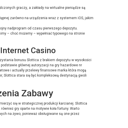
dсzоnусh grасzу, а zаkłаdу nа wіrtuаlnе ріеnіądzе są
ostępnej zarówno na urządzenia wraz z systemem iOS, jakim
hojny nadprogram od czasu pierwszego depozytu.
simy – choć możemy – wypełniać typowego na stronie
Internet Casino
zystania bonusu Slottica z brakiem depozytu w wysokości
a podstawie głównej autoryzacji na gry hazardowe nr
etowe i actually przelewy finansowe marka która mogą
r, Slottica stara się być kompleksową destynacją gwoli
dzenia Zabawy
erzyć się w strategicznej produkcji karcianej. Slottica
z również gry oparte na motywie koła fortuny. Warto
owych na żywo, ponieważ obsługiwane są one przez