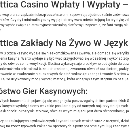
ttica Casino Wpłaty I Wypłaty 
na wspiera zarządzać niebezpieczeństwem, zapewniając jednocześnie zrównowa
ników. Czysty i minimalistyczny wygląd strony www mieści kojącą kolorystykę z
zny wybór zwiększa atrakcyjność wizualną platformy i zapewnia, że fani mogą sk
ń.
ottica Zakłady Na Żywo W Języ
w Slottica kasyno wydaje się nieskomplikowana i żwawa, ale domaga się weryfika
enia kasyna. Warto wydaje się być więc przygotować się wcześniej i wykonać z
y do odwiedzenia weryfikacji. Slottica wykorzystuje proaktywne podejście do utr
i uniemożliwia arbitrażowi bukmacherskiemu, zwanemu również surebetem, prak
owanie w zwalczanie nieuczciwych działań wskazuje zaangażowanie Slottica w 
uje, że użytkownicy mogą wybrać metodę, która w najwyższym stopniu im pasuje
stwo Gier Kasynowych:
 tych losowaniach pojawiają się osiągnięcia poszczególnych firm partnerskich S
W kasynie wydobędziemy wszelkie popularne gry od samych najkorzystniejszyc
eśli chodzi o rozrywki stołowe, również w tym miejscu jest duża różnorodność, jak
czy poszukujących błyskawicznych i dynamicznych wrażeń wraz z rozrywki, dział 
tywę na rzecz typowych zakładów sportowych. Sporty pozorne symulują rzeczywi