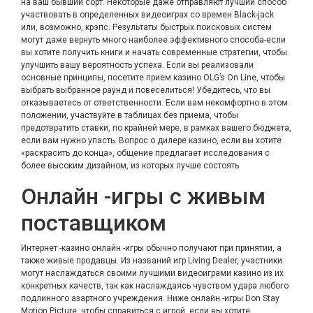
на ваш бывший сорт. Некоторые даже отправляют лучший способ
участвовать в определенных видеоиграх со времен Black-jack
или, возможно, крэпс. Результаты быстрых поисковых систем
могут даже вернуть много наиболее эффективного способа-если
вы хотите получить книги и начать современные стратегии, чтобы
улучшить вашу вероятность успеха. Если вы реализовали
основные принципы, посетите прием казино OLG’s On Line, чтобы
выбрать выбранное раунд и повеселиться! Убедитесь, что вы
отказываетесь от ответственности. Если вам некомфортно в этом
положении, участвуйте в таблицах без приема, чтобы
предотвратить ставки, по крайней мере, в рамках вашего бюджета,
если вам нужно упасть. Вопрос о дилере казино, если вы хотите
«раскрасить до конца», общение предлагает исследования с
более высоким дизайном, из которых лучше состоять.
Онлайн -игры с живым
поставщиком
Интернет -казино онлайн -игры обычно получают при принятии, а
также живые продавцы. Из названий игр Living Dealer, участники
могут наслаждаться своими лучшими видеоиграми казино из их
конкретных качеств, так как наслаждаясь чувством удара любого
подлинного азартного учреждения. Ниже онлайн -игры Don Stay
Motion Picture, чтобы справиться с игрой, если вы хотите