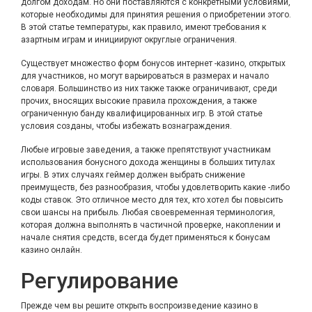
долгом доходам. Но они поставляются с конкретными условиями,
которые необходимы для принятия решения о приобретении этого.
В этой статье температуры, как правило, имеют требования к
азартным играм и инициируют округлые ограничения.
Существует множество форм бонусов интернет -казино, открытых
для участников, но могут варьироваться в размерах и начало
словаря. Большинство из них также также ограничивают, среди
прочих, вносящих высокие правила прохождения, а также
ограниченную банду квалифицированных игр. В этой статье
условия созданы, чтобы избежать вознаграждения.
Любые игровые заведения, а также препятствуют участникам
использования бонусного дохода женщины в больших титулах
игры. В этих случаях геймер должен выбрать снижение
преимуществ, без разнообразия, чтобы удовлетворить какие -либо
коды ставок. Это отличное место для тех, кто хотел бы повысить
свои шансы на прибыль. Любая своевременная терминология,
которая должна выполнять в частичной проверке, накоплении и
начале снятия средств, всегда будет применяться к бонусам
казино онлайн.
Регулирование
Прежде чем вы решите открыть воспроизведение казино в