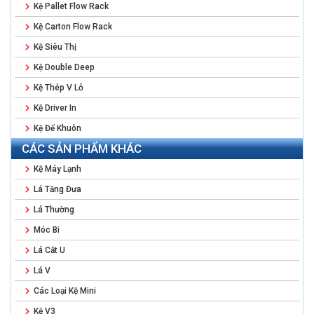
Kệ Pallet Flow Rack
Kệ Carton Flow Rack
Kệ Siêu Thị
Kệ Double Deep
Kệ Thép V Lỗ
Kệ Driver In
Kệ Để Khuôn
CÁC SẢN PHẨM KHÁC
Kệ Máy Lạnh
Lá Tăng Đưa
Lá Thường
Móc Bi
Lá Cắt U
Lá V
Các Loại Kệ Mini
Kệ V3