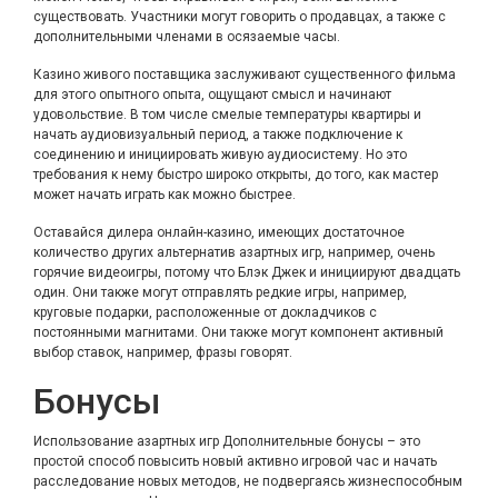
существовать. Участники могут говорить о продавцах, а также с
дополнительными членами в осязаемые часы.
Казино живого поставщика заслуживают существенного фильма
для этого опытного опыта, ощущают смысл и начинают
удовольствие. В том числе смелые температуры квартиры и
начать аудиовизуальный период, а также подключение к
соединению и инициировать живую аудиосистему. Но это
требования к нему быстро широко открыты, до того, как мастер
может начать играть как можно быстрее.
Оставайся дилера онлайн-казино, имеющих достаточное
количество других альтернатив азартных игр, например, очень
горячие видеоигры, потому что Блэк Джек и инициируют двадцать
один. Они также могут отправлять редкие игры, например,
круговые подарки, расположенные от докладчиков с
постоянными магнитами. Они также могут компонент активный
выбор ставок, например, фразы говорят.
Бонусы
Использование азартных игр Дополнительные бонусы – это
простой способ повысить новый активно игровой час и начать
расследование новых методов, не подвергаясь жизнеспособным