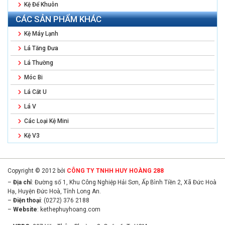
Kệ Để Khuôn
CÁC SẢN PHẨM KHÁC
Kệ Máy Lạnh
Lá Tăng Đưa
Lá Thường
Móc Bi
Lá Cắt U
Lá V
Các Loại Kệ Mini
Kệ V3
Copyright © 2012 bởi
CÔNG TY TNHH HUY HOÀNG 288
–
Địa chỉ
: Đường số 1, Khu Công Nghiệp Hải Sơn, Ấp Bình Tiền 2, Xã Đức Hoà
Hạ, Huyện Đức Hoà, Tỉnh Long An.
–
Điện thoại
: (0272) 376 2188
–
Website
:
kethephuyhoang.com