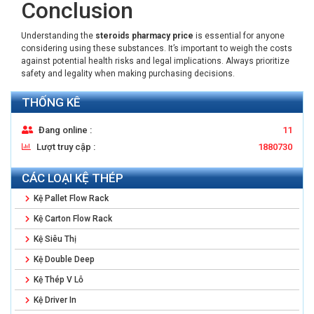
Conclusion
Understanding the
steroids pharmacy price
is essential for anyone
considering using these substances. It’s important to weigh the costs
against potential health risks and legal implications. Always prioritize
safety and legality when making purchasing decisions.
THỐNG KÊ
Đang online :
11
Lượt truy cập :
1880730
CÁC LOẠI KỆ THÉP
Kệ Pallet Flow Rack
Kệ Carton Flow Rack
Kệ Siêu Thị
Kệ Double Deep
Kệ Thép V Lỗ
Kệ Driver In