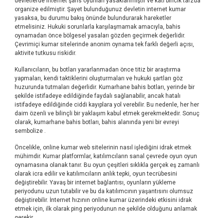
devletlerde internet şans oyunları yasaklanmıştır ve katı biricik tarzda
organize edilmiştir. Şayet bulunduğunuz devletin internet kumar
yasaksa, bu durumu bakış önünde bulundurarak hareketler
etmelisiniz. Hukuki sorunlarla karşılaşmamak amacıyla, bahis
oynamadan önce bölgesel yasaları gözden geçirmek değerlidir.
Çevrimiçi kumar sitelerinde anonim oynama tek farklı değerli açısı,
aktivite tutkusu riskidir.
Kullanıcıların, bu botları yararlanmadan önce titiz bir araştırma
yapmaları, kendi taktiklerini oluşturmaları ve hukuki şartları göz
huzurunda tutmaları değerlidir. Kumarhane bahis botları, yerinde bir
şekilde istifadeye edildiğinde faydalı sağlanabilir, ancak hatalı
istifadeye edildiğinde ciddi kayıplara yol verebilir. Bu nedenle, her her
daim özenli ve bilinçli bir yaklaşım kabul etmek gerekmektedir. Sonuç
olarak, kumarhane bahis botları, bahis alanında yeni bir evreyi
sembolize .
Öncelikle, online kumar web sitelerinin nasıl işlediğini idrak etmek
mühimdir. Kumar platformlar, katılımcıların sanal çevrede oyun oyun
oynamasına olanak tanır. Bu oyun çeşitleri sıklıkla gerçek eş zamanlı
olarak icra edilir ve katılımcıların anlık tepki, oyun tecrübesini
değiştirebilir. Yavaş bir internet bağlantısı, oyunların yükleme
periyodunu uzun tutabilir ve bu da katılımcının yaşantısını olumsuz
değiştirebilir. İnternet hızının online kumar üzerindeki etkisini idrak
etmek için, ilk olarak ping periyodunun ne şekilde olduğunu anlamak
gerekir.