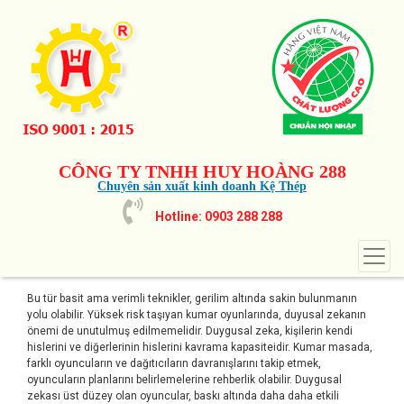
CÔNG TY TNHH HUY HOÀNG 288
Chuyên sản xuất kinh doanh Kệ Thép
Hotline: 0903 288 288
Bu tür basit ama verimli teknikler, gerilim altında sakin bulunmanın
yolu olabilir. Yüksek risk taşıyan kumar oyunlarında, duyusal zekanın
önemi de unutulmuş edilmemelidir. Duygusal zeka, kişilerin kendi
hislerini ve diğerlerinin hislerini kavrama kapasiteidir. Kumar masada,
farklı oyuncuların ve dağıtıcıların davranışlarını takip etmek,
oyuncuların planlarını belirlemelerine rehberlik olabilir. Duygusal
zekası üst düzey olan oyuncular, baskı altında daha daha etkili