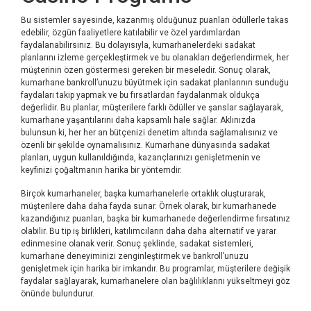
Bu sistemler sayesinde, kazanmış olduğunuz puanları ödüllerle takas
edebilir, özgün faaliyetlere katılabilir ve özel yardımlardan
faydalanabilirsiniz. Bu dolayısıyla, kumarhanelerdeki sadakat
planlarını izleme gerçekleştirmek ve bu olanakları değerlendirmek, her
müşterinin özen göstermesi gereken bir meseledir. Sonuç olarak,
kumarhane bankroll’unuzu büyütmek için sadakat planlarının sunduğu
faydaları takip yapmak ve bu fırsatlardan faydalanmak oldukça
değerlidir. Bu planlar, müşterilere farklı ödüller ve şanslar sağlayarak,
kumarhane yaşantılarını daha kapsamlı hale sağlar. Aklınızda
bulunsun ki, her her an bütçenizi denetim altında sağlamalısınız ve
özenli bir şekilde oynamalısınız. Kumarhane dünyasında sadakat
planları, uygun kullanıldığında, kazançlarınızı genişletmenin ve
keyfinizi çoğaltmanın harika bir yöntemdir.
Birçok kumarhaneler, başka kumarhanelerle ortaklık oluşturarak,
müşterilere daha daha fayda sunar. Örnek olarak, bir kumarhanede
kazandığınız puanları, başka bir kumarhanede değerlendirme fırsatınız
olabilir. Bu tip iş birlikleri, katılımcıların daha daha alternatif ve yarar
edinmesine olanak verir. Sonuç şeklinde, sadakat sistemleri,
kumarhane deneyiminizi zenginleştirmek ve bankroll’unuzu
genişletmek için harika bir imkandır. Bu programlar, müşterilere değişik
faydalar sağlayarak, kumarhanelere olan bağlılıklarını yükseltmeyi göz
önünde bulundurur.