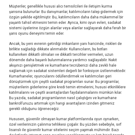
Müşteriler, genellikle hususi alıcı temsilcileri ile iletişim kurma
şansına bulunurlar. Bu danışmanlar, katılımcıların talep gidermek için
özgün şekilde eğitilmiştir. Bu, katılımcıların daha daha mükemmel bir
yaşantı tahsil etmesini temin eder. Ayrıca, kimi oyun evleri, sadakat
sistemi üyelerine özgün alanlar veya alanlar sağlayarak daha ferah bir
şans oyunu deneyimi temin eder.
Ancak, bu yeni evrenin getirdiği imkanların yanı haricinde, riskleri de
birlikte sağladığı dikkate alınmalıdır. Kullanıcıların, bu botları
kullanırken dikkatli olmaları ve dikkatli tercihler vermeleri, uzun
dönemde daha başarılı bulunmalarına yardımcı sağlayabilir. Nakit
akışınızı genişletmek ve kumarhane tecrübenizi daha zevkli hale
sağlamak için sadakat sistemleri değerli bir fonksiyon üstlenmektedir.
Kumarhaneler, oyuncularını ödüllendirmek ve katılımcıları geri
dönüştürmek için çeşitli sadakat programları sunar. Bu programlar,
müşterilerin giderlerine göre kredi temin etmelerini, hususi etkinliklere
katılmalarını ve çeşitli avantajlardan faydalanmalarını mümkün kılar.
Bu yazıda, sadakat programlarının nasıl çalıştığını ve kumarhane
bankroll’unuzu artırmak için hangi avantajların izinden gitmeniz
gerekli olduğunu öğreneceğiz.
Hususen, güvenilir olmayan kumar platformlarında oyun oynarken,
özel verilerinizin çalınma tehlikesi çoğalır. Bu yüzden sebebiyle, sırf
lisanslı ile güvenilir kumar sitelerini seçim yapmak mühimdir. Bazı